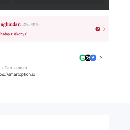
enghindar!
2026-08-08
2
rhadap risikonya!
tus Perusahaan
ps://smartoption.io