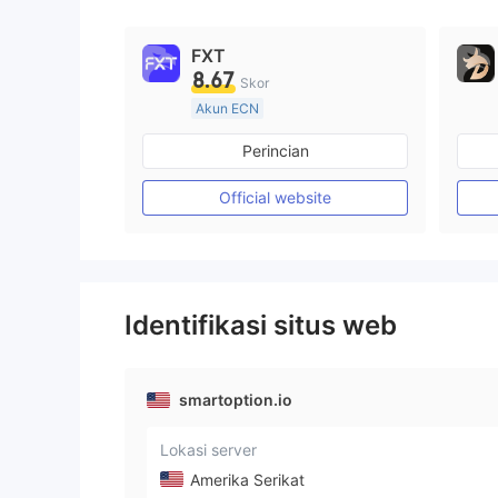
9
9
FXT
8.67
Skor
Akun ECN
Lebih dari 20 tahun
Perincian
Diatur di Australia
Market Maker (MM)
Official website
Lisensi Penuh MT4
Identifikasi situs web
smartoption.io
Lokasi server
Amerika Serikat