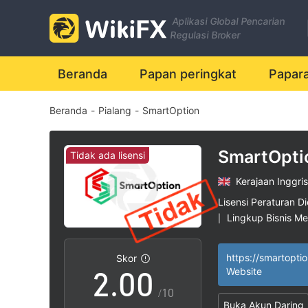
Aplikasi Global Pencarian
Regulasi Broker
Beranda
Papan peringkat
Papar
Beranda
-
Pialang
-
SmartOption
SmartOpti
Tidak ada lisensi
Kerajaan Inggris
0
Lisensi Peraturan Di
Lingkup Bisnis M
|
1
Potensi risiko ting
|
https://smartoptio
Skor
2
.
0
0
Website
/10
Buka Akun Daring