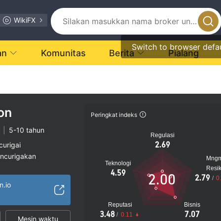
WikiFX
Switch to browser defa
an
Komunitas
Berita
Pialang
on
Peringkat indeks
|
5-10 tahun
Regulasi
2.69
curigai
encurigakan
Mng
Teknologi
gi
Resi
4.59
2.00
2.79
/
0
n.io
Reputasi
Bisnis
3.48
7.07
/
0.11
Mesin waktu