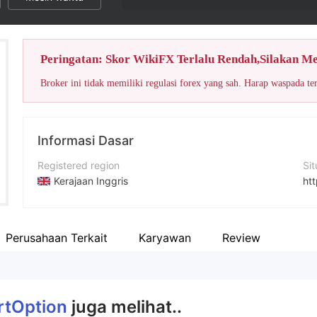
Peringatan: Skor WikiFX Terlalu Rendah,Silakan M
Broker ini tidak memiliki regulasi forex yang sah. Harap waspada te
Informasi Dasar
Registered region
Si
Kerajaan Inggris
htt
Periode operasi
5-10 tahun
Perusahaan Terkait
Karyawan
Review
Nama perusahaan
SmartOption
rtOption
juga melihat..