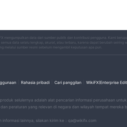
FX mengumpulkan data dari sumber publik dan kontribusi pengguna. Kami berup
semua data selalu lengkap, akurat, atau terbaru, karena dapat berubah seiring 
ng melalui sumber resmi sebelum mengambil keputusan apa pun.
|
|
|
nggunaan
Rahasia pribadi
Cari panggilan
WikiFX(Enterprise Edit
 produk selulernya adalah alat pencarian informasi perusahaan unt
an peraturan yang relevan di negara dan wilayah tempat mereka 
an informasi lainnya, silakan kirim ke：qa@wikifx.com