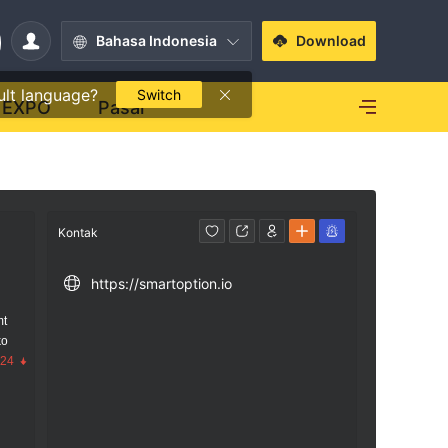
Bahasa Indonesia
Download
ult language?
Switch
EXPO
Pasar
Kontak
https://smartoption.io
mt
ko
.24