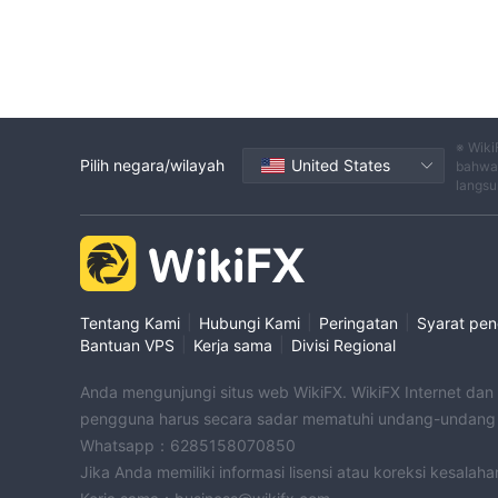
※ Wiki
Pilih negara/wilayah
United States
bahwa 
langsu
|
|
|
Tentang Kami
Hubungi Kami
Peringatan
Syarat pe
|
|
Bantuan VPS
Kerja sama
Divisi Regional
Anda mengunjungi situs web WikiFX. WikiFX Internet dan
pengguna harus secara sadar mematuhi undang-undang d
Whatsapp：6285158070850
Jika Anda memiliki informasi lisensi atau koreksi kesalah