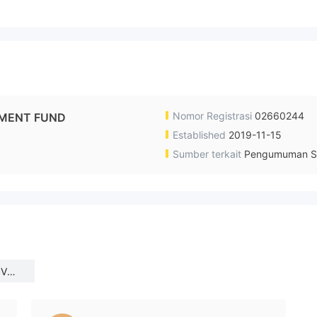
Nomor Registrasi
02660244
TMENT FUND
Established
2019-11-15
Sumber terkait
Pengumuman S
NVES
ed K