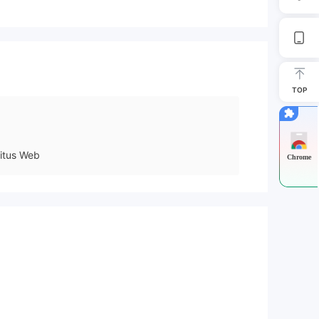
TOP
itus Web
Chrome