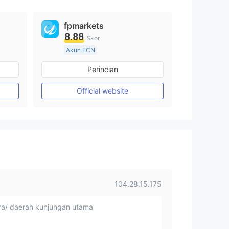
fpmarkets
8.88
Skor
Akun ECN
Lebih dari 20 tahun
Perincian
Diatur di Australia
Market Maker (MM)
Official website
Lisensi Penuh MT4
104.28.15.175
a/ daerah kunjungan utama