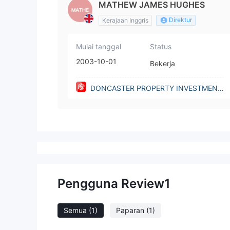
MATHEW JAMES HUGHES
Direktur
Kerajaan Inggris
Mulai tanggal
Status
2003-10-01
Bekerja
DONCASTER PROPERTY INVESTMENT
FUND LIMITED(United Kingdom)
Pengguna Review
1
Semua
(1)
Paparan
(1)