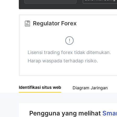
3
1
1
4
2
2
Regulator Forex
5
3
3
6
4
4
Lisensi trading forex tidak ditemukan.
Harap waspada terhadap risiko.
7
5
5
8
6
6
Identifikasi situs web
Diagram Jaringan
9
7
7
8
8
Pengguna yang melihat
Sma