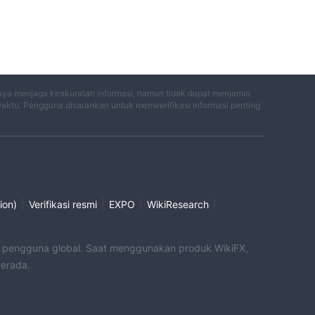
aya menjaga keakuratan informasi, namun tidak dapat menjamin
waktu. Pengguna disarankan untuk memverifikasi informasi penting
|
|
|
|
ion)
Verifikasi resmi
EXPO
WikiResearch
uk pengguna global. Saat menggunakan produk WikiFX,
berada.