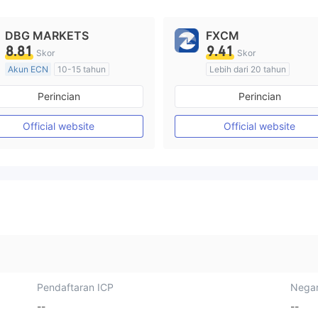
DBG MARKETS
FXCM
8.81
9.41
Skor
Skor
Akun ECN
10-15 tahun
Lebih dari 20 tahun
Diatur di Australia
Diatur di Australia
Perincian
Perincian
Market Maker (MM)
Market Maker (MM)
Lisensi Penuh MT4
Lisensi Penuh MT4
Official website
Official website
Pendaftaran ICP
Negar
--
--