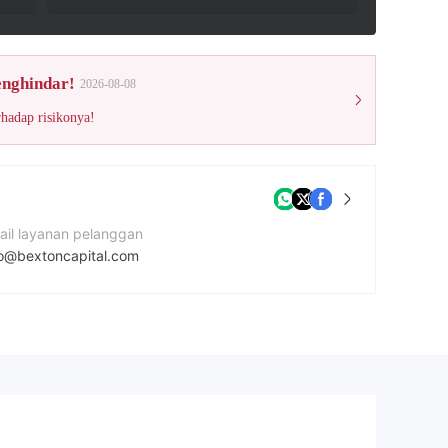
enghindar!
2026-08-08
rhadap risikonya!
ail layanan pelanggan
fo@bextoncapital.com
mor kontak
5924928460
tus Perusahaan
tps://bextoncapital.com/