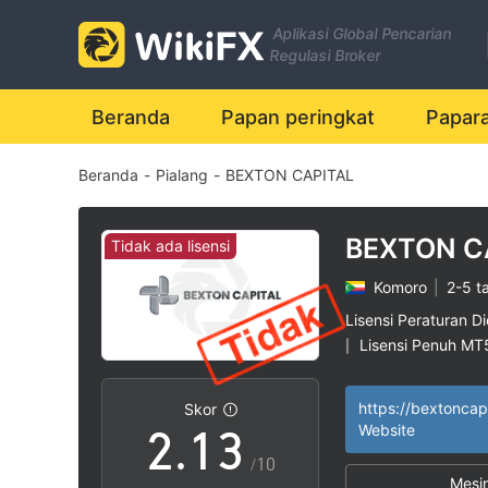
Aplikasi Global Pencarian
Regulasi Broker
Beranda
Papan peringkat
Papar
Beranda
-
Pialang
-
BEXTON CAPITAL
0
BEXTON C
Tidak ada lisensi
Komoro
|
2-5 t
0
1
Lisensi Peraturan Di
Lisensi Penuh MT
|
1
0
2
Potensi risiko ting
|
https://bextoncap
Skor
2
.
1
3
Website
/10
Mesi