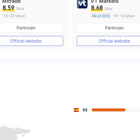
Mitrade
VT Markets
8.59
8.68
Skor
Skor
15-20 tahun
Akun ECN
10-15 tahun
Diatur di Australia
Diatur di Australia
Perincian
Perincian
Market Maker (MM)
Market Maker (MM)
Penelitian mandiri
Lisensi Penuh MT4
Official website
Official website
ES