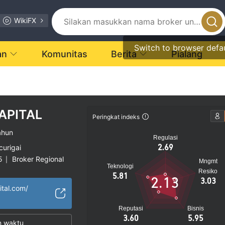
WikiFX
Switch to browser defa
an
Komunitas
Berita
Pialang
APITAL
Peringkat indeks
ahun
Regulasi
2.69
curigai
5
Broker Regional
|
Mngmt
Teknologi
gi
Resiko
5.81
2.13
3.03
ital.com/
Reputasi
Bisnis
3.60
5.95
n waktu