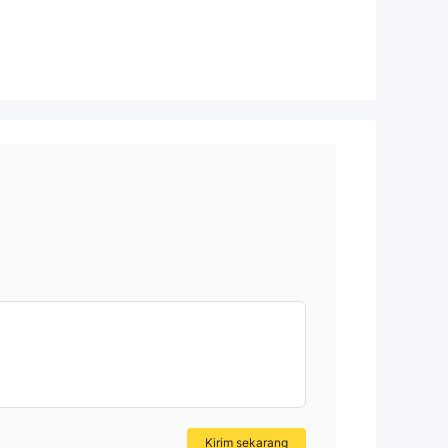
an
n
hi
Kirim sekarang