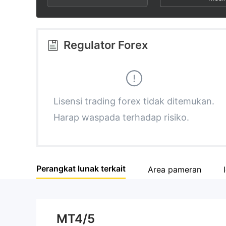
3
2
4
4
3
5
Regulator Forex
5
4
6
6
5
7
Lisensi trading forex tidak ditemukan.
Harap waspada terhadap risiko.
7
6
8
8
7
9
Perangkat lunak terkait
Area pameran
9
8
9
MT4/5