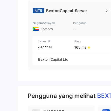
BextonCapital-Server
MT5
2
Negara/Wilayah
Pengaruh
Komoro
--
Server IP
Ping
79.***.41
165 ms
Bexton Capital Ltd
Pengguna yang melihat
BEX