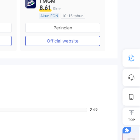
TMGM
8.61
Skor
Akun ECN
10-15 tahun
Diatur di Australia
Perincian
Market Maker (MM)
Lisensi Penuh MT4
Official website
2.49
TOP