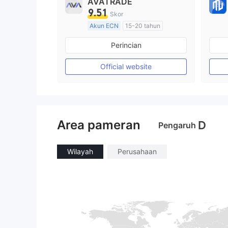
AVATRADE
9.51
Skor
Akun ECN
15-20 tahun
Diatur di Australia
Perincian
Market Maker (MM)
Lisensi Penuh MT4
Official website
Area pameran
D
Pengaruh
Wilayah
Perusahaan