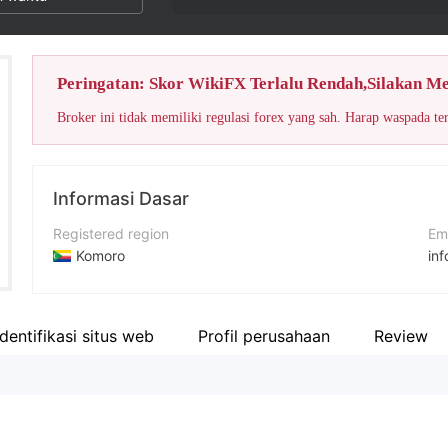
Peringatan: Skor WikiFX Terlalu Rendah,Silakan M
Broker ini tidak memiliki regulasi forex yang sah. Harap waspada te
Informasi Dasar
Registered region
Em
Komoro
in
Periode operasi
No
2-5 tahun
+3
Identifikasi situs web
Profil perusahaan
Review
Nama perusahaan
Si
Bexton Capital LTD
ht