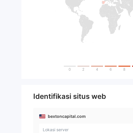
0
2
4
6
8
Identifikasi situs web
bextoncapital.com
Lokasi server