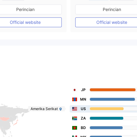
Diatur di Australia
Diatur di Australia
Perincian
Perincian
Market Maker (MM)
Market Maker (MM)
Lisensi Penuh MT4
Lisensi Penuh MT4
Official website
Official website
JP
MN
Amerika Serikat
US
ZA
BD