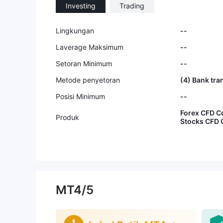
Investing
Trading
Lingkungan
--
Laverage Maksimum
--
Setoran Minimum
--
Metode penyetoran
(4) Bank tra
Posisi Minimum
--
Forex CFD C
Produk
Stocks CFD 
MT4/5