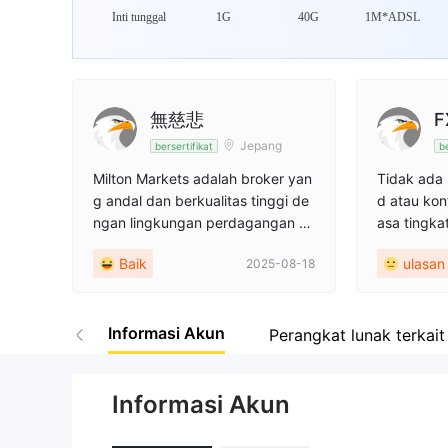
Inti tunggal
1G
40G
1M*ADSL
無慈悲
F
Jepang
bersertifikat
be
Milton Markets adalah broker yan
Tidak ada
g andal dan berkualitas tinggi de
d atau kon
ngan lingkungan perdagangan ya
asa tingk
ng stabil!
sebesar 50
Baik
ulasan 
2025-08-18
ng memulai
Informasi Akun
Perangkat lunak terkait
Informasi Akun