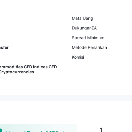
Mata Uang
DukunganEA
Spread Minimum
nsfer
Metode Penarikan
Komisi
ommodities CFD Indices CFD
Cryptocurrencies
1