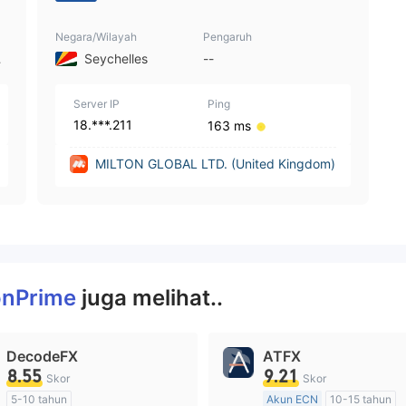
Negara/Wilayah
Pengaruh
 |
Seychelles
--
Server IP
Ping
18.***.211
163 ms
MILTON GLOBAL LTD. (United Kingdom)
onPrime
juga melihat..
DecodeFX
ATFX
8.55
9.21
Skor
Skor
5-10 tahun
Akun ECN
10-15 tahun