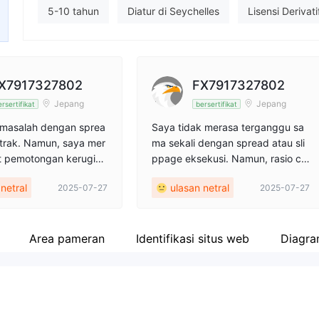
Karyawan perusahaan
5-10 tahun
Diatur di Seychelles
Lisensi Derivati
--
Label Putih MT4
Bisnis Global
Potensial risiko 
X7917327802
FX7917327802
Jepang
Jepang
rsertifikat
bersertifikat
 masalah dengan sprea
Saya tidak merasa terganggu sa
trak. Namun, saya mer
ma sekali dengan spread atau sli
at pemotongan kerugian
ppage eksekusi. Namun, rasio cu
% sulit bagi mereka ya
t loss 50% terasa cukup ketat ba
netral
ulasan netral
2025-07-27
2025-07-27
 dengan modal kecil.
gi mereka yang memulai dengan
modal kecil.
Area pameran
Identifikasi situs web
Diagra