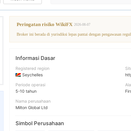
Peringatan risiko WikiFX
2026-08-07
Broker ini berada di yurisdiksi lepas pantai dengan pengawasan regu
Informasi Dasar
Registered region
Si
Seychelles
ht
Periode operasi
Al
5-10 tahun
Nama perusahaan
Milton Global Ltd
Singkatan
Simbol Perusahaan
MiltonPrime