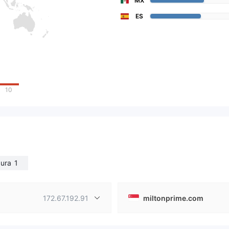
MX
ES
10
ura
1
172.67.192.91
miltonprime.com