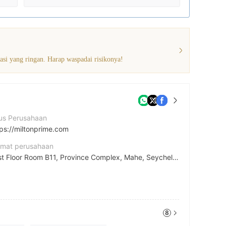
lasi yang ringan. Harap waspadai risikonya!
tus Perusahaan
tps://miltonprime.com
amat perusahaan
First Floor Room B11, Province Complex, Mahe, Seychelles
8