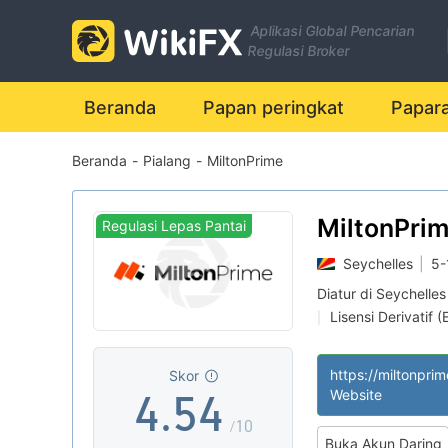
Aplikasi Global Pencarian
Regulasi Broker
0
Beranda
Papan peringkat
Papar
Beranda
-
Pialang
-
MiltonPrime
0
1
0
1
2
1
MiltonPri
Regulasi Lepas Pantai
Seychelles
|
5-
2
3
2
Diatur di Seychelles
Lisensi Derivatif (
|
3
4
3
Lisensi Penuh MT
|
Potensial risiko s
|
https://miltonpri
Skor
Regulasi Lepas Pa
|
4
.
5
4
Website
/10
Buka Akun Daring