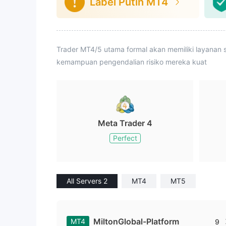
Label Putih MT4
Trader MT4/5 utama formal akan memiliki layanan s
kemampuan pengendalian risiko mereka kuat
Meta Trader 4
Perfect
All Servers 2
MT4
MT5
MiltonGlobal-Platform
MT4
9