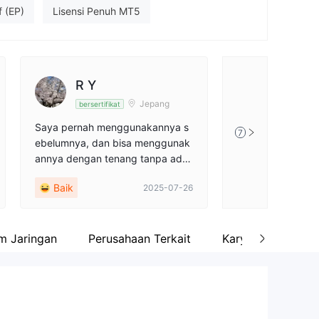
f (EP)
Lisensi Penuh MT5
sedang
Regulasi Lepas Pantai
R Y
Jepang
bersertifikat
Saya pernah menggunakannya s
7
ebelumnya, dan bisa menggunak
annya dengan tenang tanpa ada
masalah seperti eksekusi yang ga
Baik
2025-07-26
gal. Rasa aman dari perusahaan y
ang sudah lama berdiri juga sang
at besar.
m Jaringan
Perusahaan Terkait
Karyawan
Pr