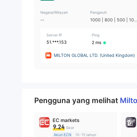
Negara/Wilayah
Pengaruh
--
1000 | 800 | 500 | 100
50 | 33 | 25 | 10 | 1
Server IP
Ping
51.***.153
2 ms
MILTON GLOBAL LTD. (United Kingdom)
Pengguna yang melihat
Milt
EC markets
9.24
Skor
Akun ECN
10-15 tahun