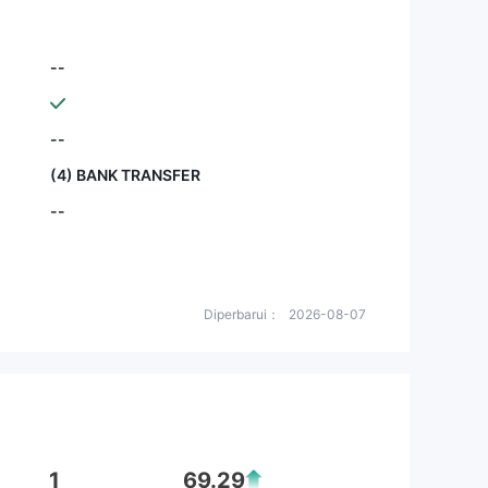
--
--
(4) BANK TRANSFER
--
Diperbarui：
2026-08-07
1
69.29