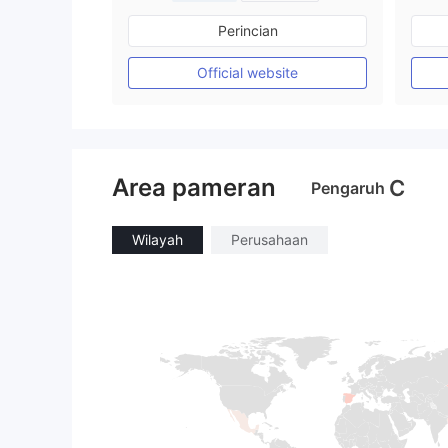
Diatur di Australia
Perincian
Market Maker (MM)
Lisensi Penuh MT4
Official website
Area pameran
C
Pengaruh
Wilayah
Perusahaan