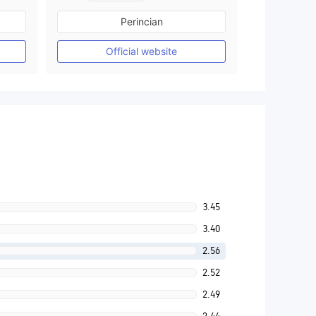
Diatur di Australia
Perincian
Market Maker (MM)
Lisensi Penuh MT4
Official website
3.45
3.40
2.56
2.52
2.49