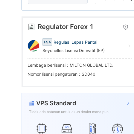
5
6
5
6
7
6
Regulator Forex
1
7
8
7
Regulasi Lepas Pantai
FSA
Seychelles Lisensi Derivatif (EP)
8
9
8
Lembaga berlisensi：MILTON GLOBAL LTD.
9
9
Nomor lisensi pengaturan：SD040
VPS Standard
Tidak ada batasan untuk akun dealer mana pun