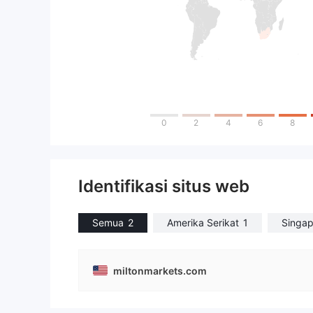
0
2
4
6
8
Identifikasi situs web
Semua
2
Amerika Serikat
1
Singap
miltonmarkets.com