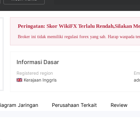
Peringatan: Skor WikiFX Terlalu Rendah,Silakan M
Broker ini tidak memiliki regulasi forex yang sah. Harap waspada te
Informasi Dasar
Registered region
Em
Kerajaan Inggris
ad
Periode operasi
No
5-10 tahun
+4
iagram Jaringan
Perusahaan Terkait
Review
Nama perusahaan
Si
Valastrade Limited
ht