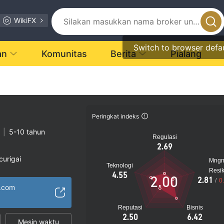
WikiFX
Switch to browser defa
an
Komunitas
Berita
Pialang
Peringkat indeks
|
5-10 tahun
Regulasi
2.69
curigai
Mng
Teknologi
encurigakan
Resi
4.55
2.00
2.81
/
0
gi
e.com
Reputasi
Bisnis
2.50
6.42
Mesin waktu