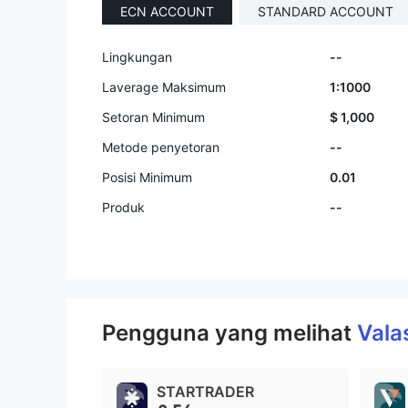
ECN ACCOUNT
STANDARD ACCOUNT
9
9
Lingkungan
--
Laverage Maksimum
1:1000
Setoran Minimum
$ 1,000
Metode penyetoran
--
Posisi Minimum
0.01
Produk
--
Pengguna yang melihat
Vala
STARTRADER