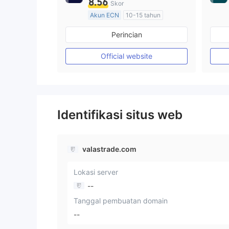
8.56
Skor
Akun ECN
10-15 tahun
Diatur di Australia
Perincian
Market Maker (MM)
Lisensi Penuh MT4
Official website
Identifikasi situs web
valastrade.com
Lokasi server
--
Tanggal pembuatan domain
--