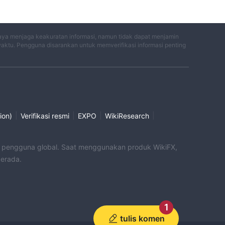
aya menjaga keakuratan informasi, namun tidak dapat menjamin
waktu. Pengguna disarankan untuk memverifikasi informasi penting
|
|
|
|
ion)
Verifikasi resmi
EXPO
WikiResearch
uk pengguna global. Saat menggunakan produk WikiFX,
berada.
1
tulis komen