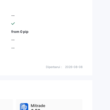
--
from 0 pip
--
--
Diperbarui：
2026-08-08
Mitrade