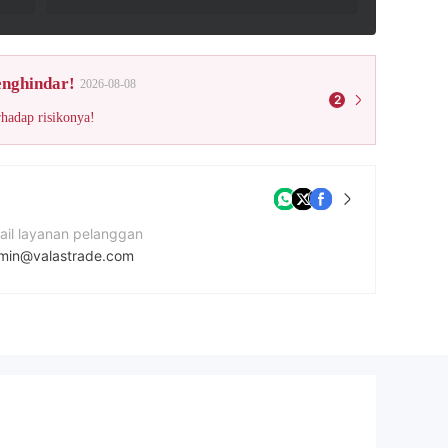
enghindar!
2026-08-08
2
rhadap risikonya!
ail layanan pelanggan
min@valastrade.com
mor kontak
41223969008
tus Perusahaan
tps://valastrade.com