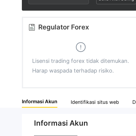
3
1
1
4
2
2
Regulator Forex
5
3
3
6
4
4
Lisensi trading forex tidak ditemukan.
Harap waspada terhadap risiko.
7
5
5
8
6
6
Informasi Akun
Identifikasi situs web
D
9
7
7
Informasi Akun
8
8