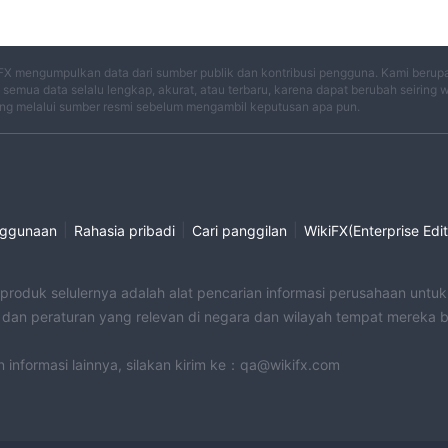
FX mengumpulkan data dari sumber publik dan kontribusi pengguna. Kami berup
semua data selalu lengkap, akurat, atau terbaru, karena dapat berubah seiring 
ng melalui sumber resmi sebelum mengambil keputusan apa pun.
|
|
|
nggunaan
Rahasia pribadi
Cari panggilan
WikiFX(Enterprise Edit
 produk selulernya adalah alat pencarian informasi perusahaan unt
an peraturan yang relevan di negara dan wilayah tempat mereka 
an informasi lainnya, silakan kirim ke：qa@wikifx.com