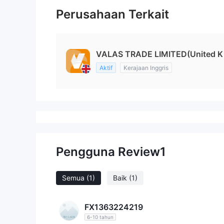
Perusahaan Terkait
VALAS TRADE LIMITED(United K
Aktif
Kerajaan Inggris
Pengguna Review
1
Semua
(1)
Baik
(1)
FX1363224219
6-10 tahun