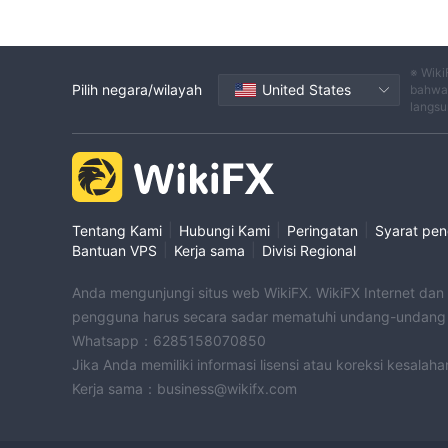
※ Wiki
Pilih negara/wilayah
United States
bahwa 
langsu
|
|
|
Tentang Kami
Hubungi Kami
Peringatan
Syarat pe
|
|
Bantuan VPS
Kerja sama
Divisi Regional
Anda mengunjungi situs web WikiFX. WikiFX Internet dan
pengguna harus secara sadar mematuhi undang-undang d
Whatsapp：6285158070850
Jika Anda memiliki informasi lisensi atau koreksi kesalah
Kerja sama：business@wikifx.com