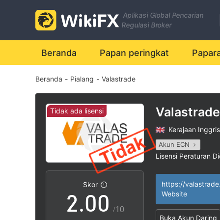
Aplikasi Global Pencarian
Regulasi Broker
Beranda
Papan peringkat
Papar
Beranda
-
Pialang
-
Valastrade
Valastrade
Tidak ada lisensi
Kerajaan Inggris
0
Akun ECN
Lisensi Peraturan Di
1
Lingkup Bisnis M
|
Potensi risiko ting
|
https://valastrad
Skor
2
.
0
0
Website
/10
Buka Akun Daring