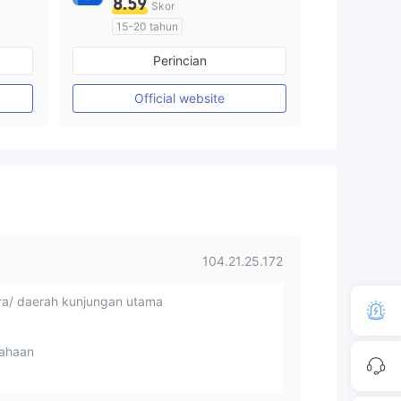
8.59
Skor
15-20 tahun
Diatur di Australia
Perincian
Market Maker (MM)
Penelitian mandiri
Official website
104.21.25.172
a/ daerah kunjungan utama
ahaan