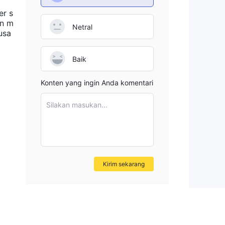
er s
an m
Netral
usa
Baik
Konten yang ingin Anda komentari
Silakan masukan...
Kirim sekarang