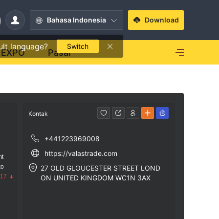
Bahasa Indonesia
Download
ult language?
Switch
EXPO
Pasar
Kontak
+441223969008
https://valastrade.com
mt
ko
27 OLD GLOUCESTER STREET LOND
.17
ON UNITED KINGDOM WC1N 3AX