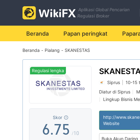
0
Aplikasi Global Pencarian
0
1
Regulasi Broker
1
2
0
Beranda
Papan peringkat
Papar
Beranda
-
Pialang
-
SKANESTAS
2
3
1
3
4
2
SKANEST
Regulasi lengka
Siprus
|
10-15 
4
5
3
Diatur di Siprus
M
|
Lingkup Bisnis M
|
5
6
4
Potensial risiko s
|
http://www.skane
Skor
6
.
7
5
Website
/10
Buka Akun Daring