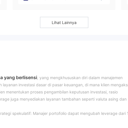
yprus)
Lihat Lainnya
a yang berlisensi
, yang mengkhususkan diri dalam manajemen
h layanan investasi dasar di pasar keuangan, di mana klien mengak
 Klien menentukan proses pengambilan keputusan investasi, rasio
kerage juga menyediakan layanan tambahan seperti valuta asing dan
trategi spekulatif: Manajer portofolio dapat mengubah leverage dari 
rtofolio dapat mengubah leverage dari 1 hingga 5; Strategi seimba