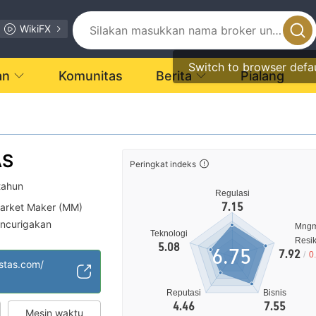
WikiFX
Switch to browser defa
an
Komunitas
Berita
Pialang
AS
Peringkat indeks
tahun
Regulasi
7.15
arket Maker (MM)
encurigakan
Mng
Teknologi
edang
Resi
5.08
6.75
7.92
/
0
stas.com/
Reputasi
Bisnis
4.46
7.55
Mesin waktu