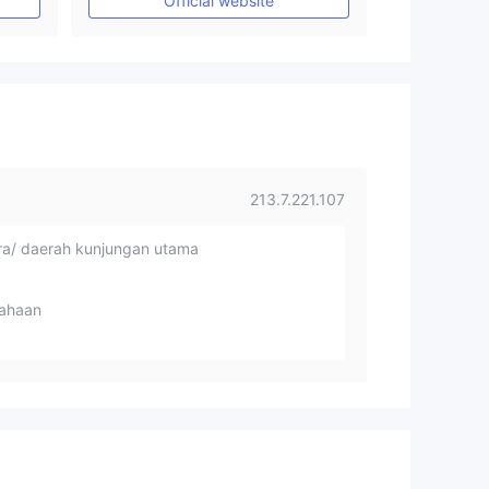
Official website
Lisensi Penuh MT4
213.7.221.107
a/ daerah kunjungan utama
ahaan