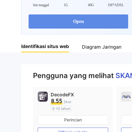
Inti tunggal
1G
40G
1M*ADSL
Open
Identifikasi situs web
Diagram Jaringan
Pengguna yang melihat
SKA
DecodeFX
8.55
Skor
5-10 tahun
Diatur di Australia
Perincian
Market Maker (MM)
Lisensi Penuh MT4