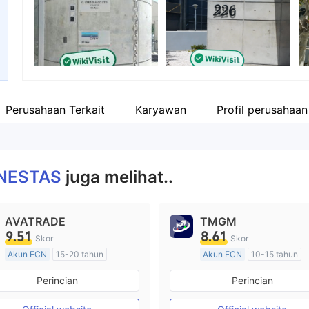
Karyawan perusahaan
Fa
--
ht
Perusahaan Terkait
Karyawan
Profil perusahaan
NESTAS
juga melihat..
AVATRADE
TMGM
9.51
8.61
Skor
Skor
Akun ECN
15-20 tahun
Akun ECN
10-15 tahun
Diatur di Australia
Diatur di Australia
Perincian
Perincian
Market Maker (MM)
Market Maker (MM)
Lisensi Penuh MT4
Lisensi Penuh MT4