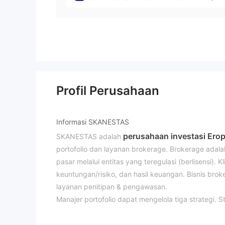
yprus)
Profil Perusahaan
Informasi SKANESTAS
perusahaan investasi Erop
SKANESTAS adalah
portofolio dan layanan brokerage. Brokerage adala
pasar melalui entitas yang teregulasi (berlisensi).
keuntungan/risiko, dan hasil keuangan. Bisnis bro
layanan penitipan & pengawasan.
Manajer portofolio dapat mengelola tiga strategi. S
hingga 10; Strategi pertumbuhan modal: Manajer po
Tanpa leverage.