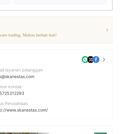
ware trading. Mohon berhati-hati!
ail layanan pelanggan
fo@skanestas.com
mor kontak
5725212293
tus Perusahaan
tp://www.skanestas.com/
amat perusahaan
 Makariou III Avenue, 1st floor 3030, Limassol, Cyprus