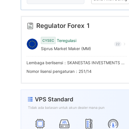
7
8
6
8
9
7
Regulator Forex
1
9
8
Teregulasi
CYSEC
22
Siprus Market Maker (MM)
9
Lembaga berlisensi：SKANESTAS INVESTMENTS LIMITED
Nomor lisensi pengaturan：251/14
VPS Standard
Tidak ada batasan untuk akun dealer mana pun