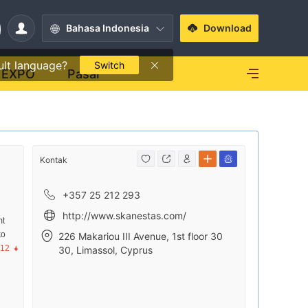
Bahasa Indonesia
Download
ult language?
Switch
EXPO
Pasar
Kontak
+357 25 212 293
http://www.skanestas.com/
mt
ko
226 Makariou III Avenue, 1st floor 30
.12
30, Limassol, Cyprus