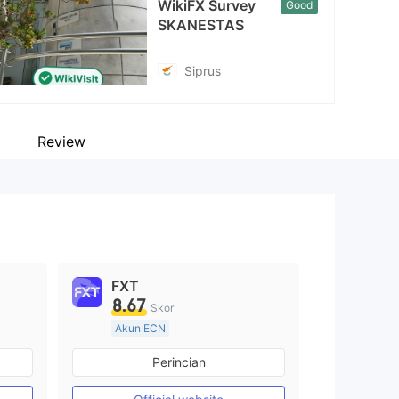
WikiFX Survey
Good
cebook
SKANESTAS
tps://www.facebook.com/skanestas.careers
Siprus
Review
FXT
8.67
Skor
Akun ECN
Lebih dari 20 tahun
Perincian
Diatur di Australia
Market Maker (MM)