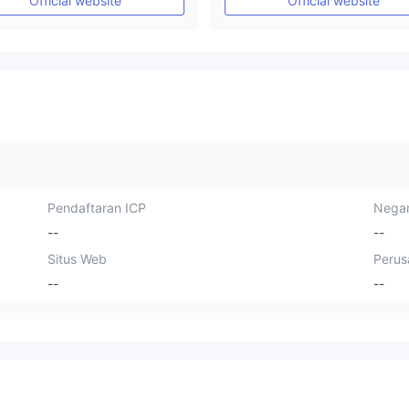
Official website
Official website
Pendaftaran ICP
Negar
--
--
Situs Web
Perus
--
--