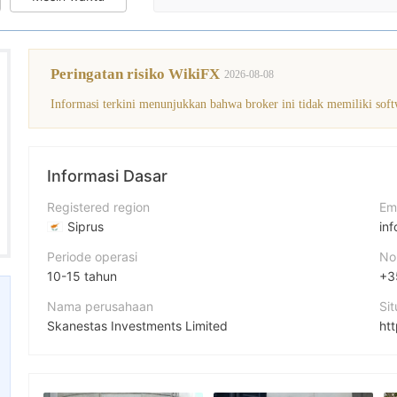
Peringatan risiko WikiFX
2026-08-08
Informasi terkini menunjukkan bahwa broker ini tidak memiliki soft
Informasi Dasar
Registered region
Em
Siprus
in
Periode operasi
No
10-15 tahun
+3
Nama perusahaan
Si
Skanestas Investments Limited
ht
Singkatan
Al
SKANESTAS
226