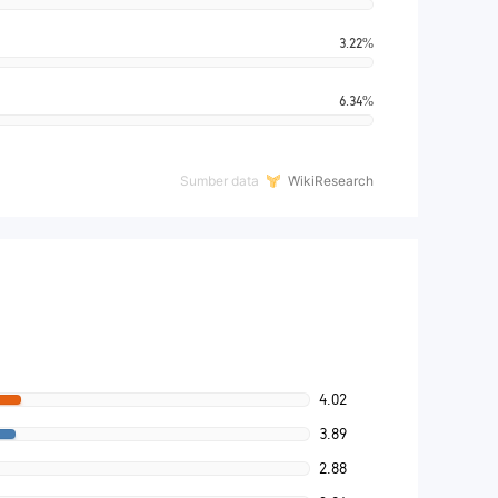
3.22%
6.34%
Sumber data
WikiResearch
4.02
3.89
2.88