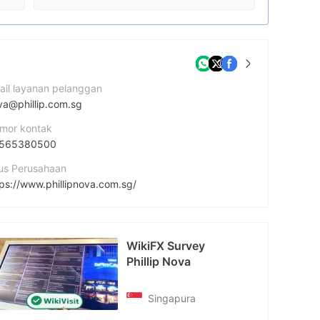
ail layanan pelanggan
va@phillip.com.sg
mor kontak
565380500
tus Perusahaan
tps://www.phillipnova.com.sg/
amat perusahaan
250 North Bridge Road #07-01, Raffles City Tower Singapore 179101
WikiFX Survey
cebook
Phillip Nova
tps://www.facebook.com/phillipnovasg
Singapura