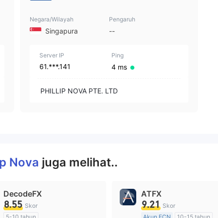
Negara/Wilayah
Pengaruh
Singapura
--
Server IP
Ping
61.***.141
4 ms
PHILLIP NOVA PTE. LTD
lip Nova
juga melihat..
DecodeFX
ATFX
8.55
9.21
Skor
Skor
5-10 tahun
Akun ECN
10-15 tahun