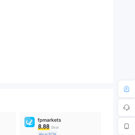
fpmarkets
8.88
Skor
Akun ECN