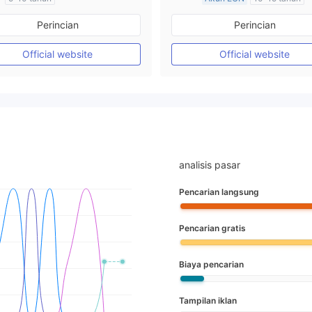
Diatur di Australia
Diatur di Australia
Perincian
Perincian
Market Maker (MM)
Market Maker (MM)
Lisensi Penuh MT4
Lisensi Penuh MT4
Official website
Official website
analisis pasar
Pencarian langsung
Pencarian gratis
Biaya pencarian
Tampilan iklan