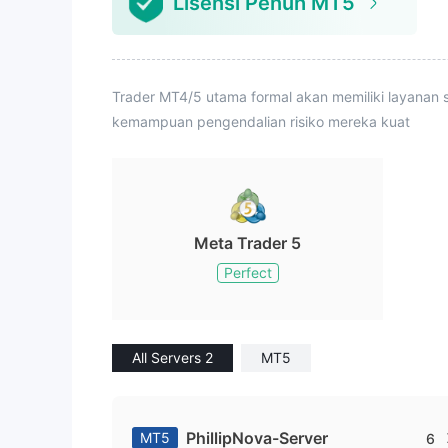
Lisensi Penuh MT5
ngalaman 
amis dan k
Trader MT4/5 utama formal akan memiliki layanan s
kemampuan pengendalian risiko mereka kuat
Meta Trader 5
Perfect
All Servers 2
MT5
PhillipNova-Server
MT5
6