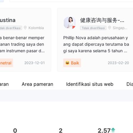
ustina
健康咨询与服务-格
Kolombia
Singapur
dak diverifikasi
Tidak diverifikasi
格
a
va benar-benar memper
Phillip Nova adalah perusahaan y
lanan trading saya den
ang dapat dipercaya terutama ba
am instrumen pasar da
gi saya karena selama 5 tahun sa
ing. Fleksibilitas platfo
ya melakukan perdagangan deng
netral
Baik
2023-12-01
2023-02-20
rkan berbagai platfor
an broker ini dan mereka menduk
ngan seperti CQG, Tek
ung saya... Terima kasih atas laya
rdagangan, MetaTrader
nan terbaik mereka.
tform milik mereka sen
aran
Area pameran
Identifikasi situs web
Di
yani semua gaya pedag
r daya edukasi, mulai
ar hingga laporan tren
ngat berperan dalam me
n pengetahuan trading
han yang dapat diandalk
ereka yang mencari pe
0
2
2.57