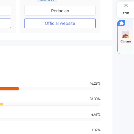
Lebih dari 20 tahun
Perincian
Diatur di Australia
TOP
Market Maker (MM)
Official website
Lisensi Penuh MT4
Chrome
46.28%
36.30%
4.49%
3.37%