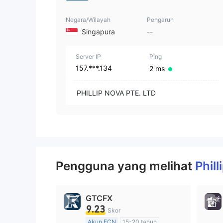
Negara/Wilayah
Pengaruh
Singapura
--
Server IP
Ping
157.***.134
2 ms
PHILLIP NOVA PTE. LTD
Pengguna yang melihat
Phil
GTCFX
9.23
Skor
Akun ECN
15-20 tahun