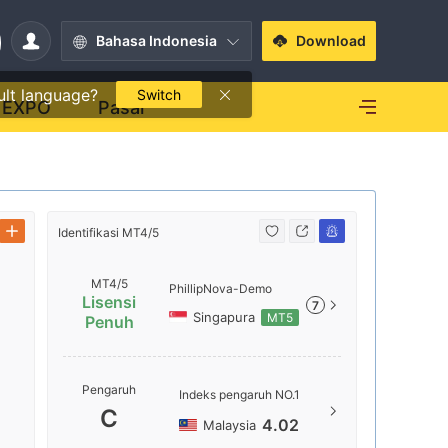
Bahasa Indonesia
Download
ult language?
Switch
EXPO
Pasar
Identifikasi MT4/5
Identifikasi
MT4/5
PhillipNova-Demo
Lisensi
7
Singapura
MT5
Penuh
Nama ser
Pengaruh
Indeks pengaruh NO.1
PhillipN
C
4.02
Malaysia
Lokasi Se