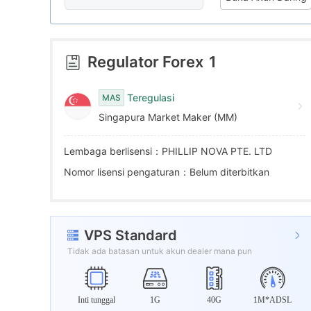
6
8
2
7
9
3
Regulator Forex
1
8
4
Teregulasi
MAS
Singapura Market Maker (MM)
9
5
Lembaga berlisensi：PHILLIP NOVA PTE. LTD
6
Nomor lisensi pengaturan：Belum diterbitkan
7
VPS Standard
8
Tidak ada batasan untuk akun dealer mana pun
9
Inti tunggal
1G
40G
1M*ADSL