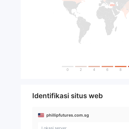
0
2
4
6
8
Identifikasi situs web
phillipfutures.com.sg
Lokasi server