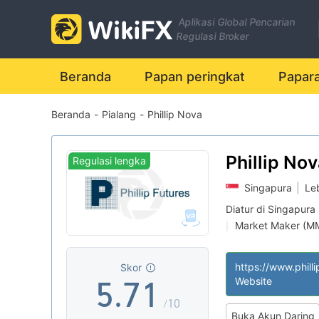
0
Aplikasi Global Pencarian
1
Regulasi Broker
0
2
Beranda
Papan peringkat
Papar
Beranda
-
Pialang
-
Phillip Nova
1
3
2
4
Phillip No
Regulasi lengka
Singapura
|
Le
3
5
Diatur di Singapura
Market Maker (M
|
4
6
0
Lisensi Penuh MT
|
Skor
5
.
7
1
Website
/10
Buka Akun Daring