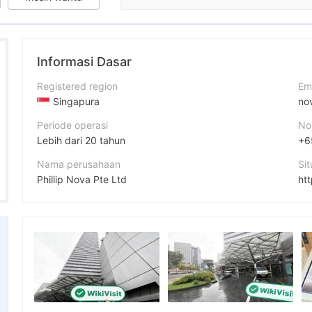
Informasi Dasar
Registered region
Em
Singapura
no
Periode operasi
No
Lebih dari 20 tahun
+6
Nama perusahaan
Si
Phillip Nova Pte Ltd
ht
Singkatan
Al
Phillip Nova
Karyawan perusahaan
Fa
--
ht