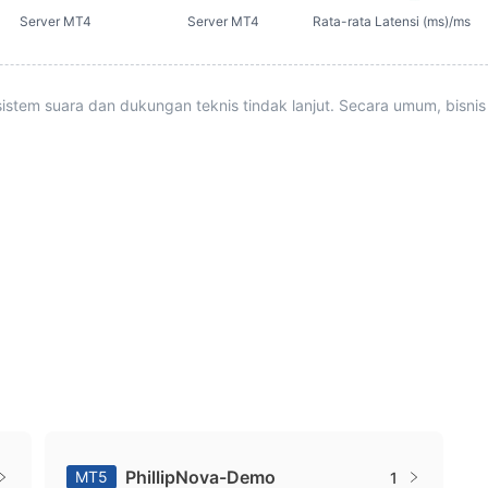
perdagangan yang din
Server MT4
Server MT4
Rata-rata Latensi (ms)/ms
omprehensif.
istem suara dan dukungan teknis tindak lanjut. Secara umum, bisnis
PhillipNova-Demo
MT5
1