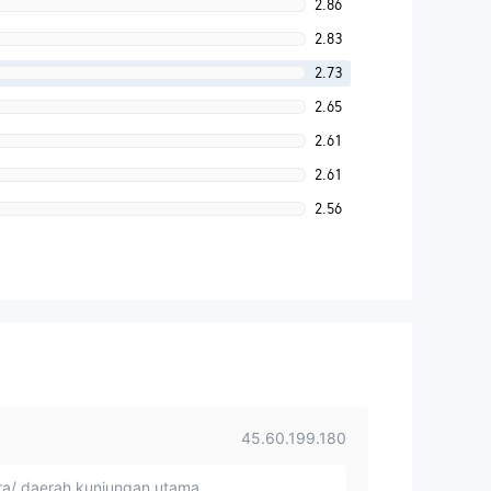
2.86
2.83
2.73
2.65
2.61
2.61
2.56
45.60.199.180
a/ daerah kunjungan utama