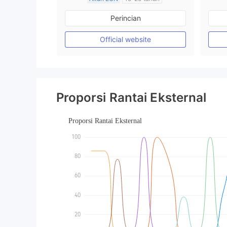
Diatur di Kerajaan Inggris
Perincian
Market Maker (MM)
Lisensi Penuh MT4
Official website
Proporsi Rantai Eksternal