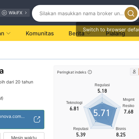
WikiFX
Switch to browser defa
an
Komunitas
Berita
Pialang
va
Peringkat indeks
bih dari 20 tahun
Regulasi
5.18
M)
Mngmt
Teknologi
5
Resiko
6.81
5.71
7.68
https://www.phillipnova.com.sg/
Reputasi
Bisnis
5.39
8.25
Mesin waktu