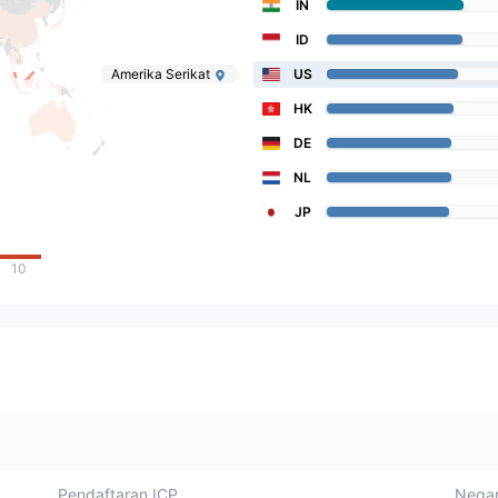
IN
ID
Amerika Serikat
US
HK
DE
NL
JP
10
Pendaftaran ICP
Negar