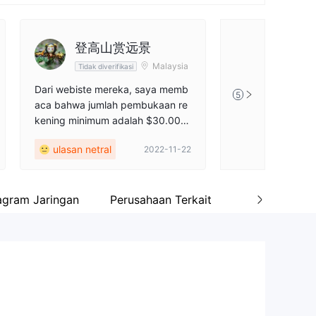
登高山赏远景
Malaysia
Tidak diverifikasi
Dari webiste mereka, saya memb
5
aca bahwa jumlah pembukaan re
kening minimum adalah $30.000
untuk investor di Singapura/Mala
ulasan netral
2022-11-22
ysia, sedangkan $50.000 untuk i
nvestor di wilayah lain. Jumlah gil
a!
agram Jaringan
Perusahaan Terkait
Profil perusa