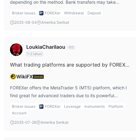
depending on the method. Bank transfers may take
longer, while credit cards and e-wallets like STICPAY tend
Broker Issues
FOREXer
Withdrawal
Deposit
to be quicker. As I mentioned in my FOREXer review, it's
2025-08-04
Amerika Serikat
always good to account for processing times when
planning your trading activities.
LoukiaCharilaou
1-2 tahun
What trading platforms are supported by FOREXer?
WikiFX
Jawab
FOREXer offers the MetaTrader 5 (MT5) platform, which I
find great for advanced traders due to its powerful
charting and analysis tools. In my FOREXer review, I
Broker Issues
FOREXer
Leverage
Instruments
Platform
discussed how MT5 supports automated trading and
Account
provides various features that enhance the trading
2025-07-26
Amerika Serikat
experience.