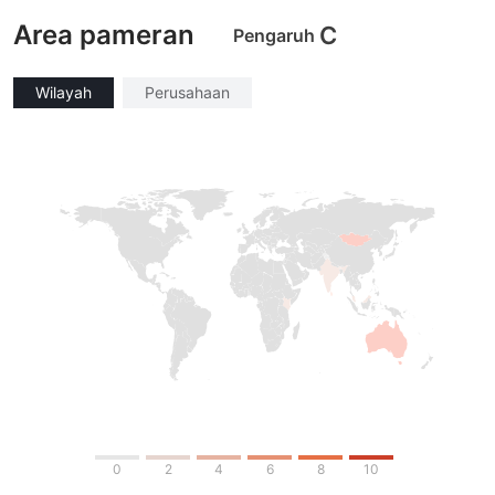
Lisensi Penuh MT4
Lisensi Penuh MT4
Area pameran
C
Pengaruh
Wilayah
Perusahaan
0
2
4
6
8
10