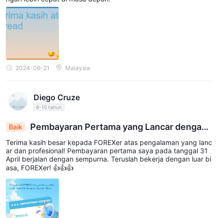
2024-06-21
Malaysia
Diego Cruze
6-10 tahun
Pembayaran Pertama yang Lancar dengan
Baik
FOREXer pada 31 April: Sebuah Testimoni Kepua
Terima kasih besar kepada FOREXer atas pengalaman yang lanc
san
ar dan profesional! Pembayaran pertama saya pada tanggal 31
April berjalan dengan sempurna. Teruslah bekerja dengan luar bi
asa, FOREXer! 👍👍👍