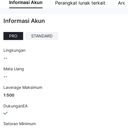
Informasi Akun
Perangkat lunak terkait
Are
Karyawan perusahaan
--
Informasi Akun
PRO
STANDARD
Lingkungan
--
Mata Uang
--
Laverage Maksimum
1:500
DukunganEA
Setoran Minimum