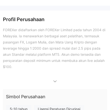
Profil Perusahaan
FOREXer didaftarkan oleh FOREXer Limited pada tahun 2004 di
Malaysia. Ia menawarkan berbagai aset pelatihan, termasuk
pasangan FX, Logam Mulia, dan Mata Uang Kripto dengan
leverage hingga 1:2000 dan spread mulai dari 2.5 pips pada
akun Standar melalui platform MT5. Akun demo tersedia dan
persyaratan deposit minimum untuk membuka akun live adalah
$100.
Kelebihan dan Kekurangan
Apakah FOREXer Legal?
Ya. FOREXer diatur oleh Otoritas Jasa Keuangan Labuan
(Labuan FSA).
Simbol Perusahaan
Apa yang Bisa Saya Perdagangkan di FOREXer?
5-10 tahun
Lisensi Peraturan Dicurigai