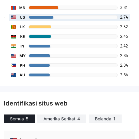
3.31
MN
2.74
US
2.52
LK
2.46
KE
2.42
IN
2.36
MY
2.34
PH
2.34
AU
Identifikasi situs web
Semua
5
Amerika Serikat
4
Belanda
1