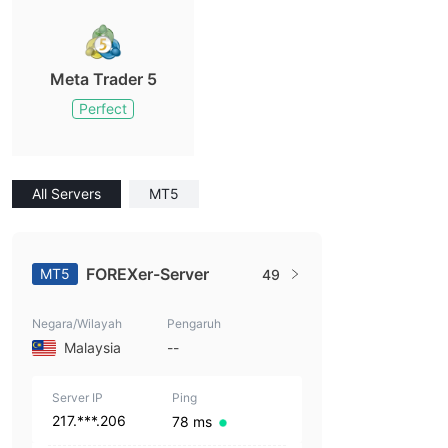
Meta Trader 5
Perfect
All Servers
MT5
FOREXer-Server
MT5
49
Negara/Wilayah
Pengaruh
Malaysia
--
Server IP
Ping
217.***.206
78 ms