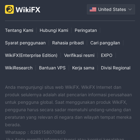
United States
Tentang Kami
|
Hubungi Kami
|
Peringatan
|
Syarat penggunaan
|
Rahasia pribadi
|
Cari panggilan
|
WikiFX(Enterprise Edition)
|
Verifikasi resmi
|
EXPO
|
WikiResearch
|
Bantuan VPS
|
Kerja sama
|
Divisi Regional
Anda mengunjungi situs web WikiFX. WikiFX Internet dan
produk selulernya adalah alat pencarian informasi perusahaan
untuk pengguna global. Saat menggunakan produk WikiFX,
pengguna harus secara sadar mematuhi undang-undang dan
peraturan yang relevan di negara dan wilayah tempat mereka
berada.
Whatsapp：6285158070850
Jika Anda memiliki informasi lisensi atau koreksi kesalahan