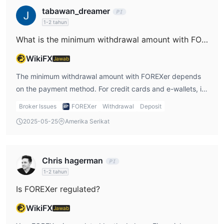
tabawan_dreamer
1-2 tahun
What is the minimum withdrawal amount with FOREXer?
WikiFX
Jawab
The minimum withdrawal amount with FOREXer depends
on the payment method. For credit cards and e-wallets, it
is typically $10, while for bank transfers, it may be higher.
Broker Issues
FOREXer
Withdrawal
Deposit
I mentioned this in my FOREXer review, as understanding
2025-05-25
Amerika Serikat
the minimum withdrawal amount helps in planning
withdrawals.
Chris hagerman
1-2 tahun
Is FOREXer regulated?
WikiFX
Jawab