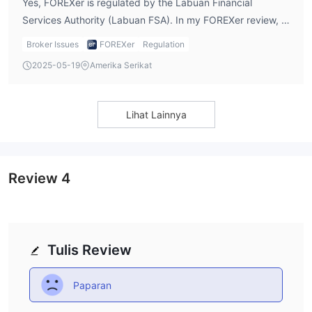
Yes, FOREXer is regulated by the Labuan Financial
Services Authority (Labuan FSA). In my FOREXer review, I
noted that while it's regulated by Labuan FSA, its previous
Broker Issues
FOREXer
Regulation
FSPR license has been revoked, which could be a concern
2025-05-19
Amerika Serikat
for traders. The Labuan FSA regulation offers some
oversight, but the revocation of its FSPR license should be
taken seriously.
Lihat Lainnya
Review
4
Tulis Review
Paparan