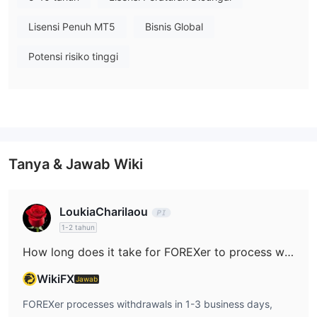
Jenis Akun/Leverage/Biaya
FOREXer menawarkan tiga jenis akun: akun Trainee, akun
Lisensi Penuh MT5
Bisnis Global
Standar, dan akun PRO. Itu juga menawarkan akun demo.
Potensi risiko tinggi
Platform Perdagangan
Deposit dan Penarikan
STICPAY,
FOREXer mendukung deposit dan penarikan melalui
Mastercard, VISA, American express, transfer bank,
JCB, diners club international,
dan
Unionpay
Tanya & Jawab Wiki
.
LoukiaCharilaou
1-2 tahun
How long does it take for FOREXer to process withdrawals?
WikiFX
Jawab
FOREXer processes withdrawals in 1-3 business days,