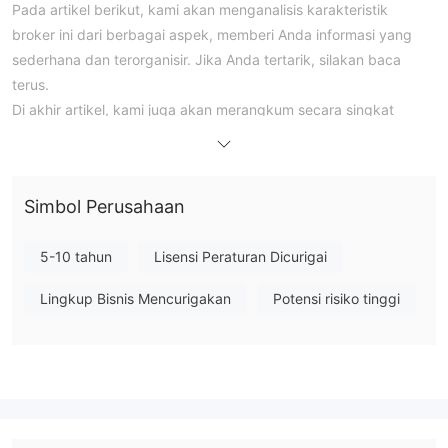
Pada artikel berikut, kami akan menganalisis karakteristik
broker ini dari berbagai aspek, memberi Anda informasi yang
sederhana dan terorganisir. Jika Anda tertarik, silakan baca
terus.
Di akhir artikel, kami juga akan merangkum secara singkat
kelebihan dan kekurangan utama sehingga Anda dapat
memahami karakteristik broker secara sekilas.
instrumen pasar
Simbol Perusahaan
informasi instrumen pasar pada El MAHROUSA cukup langka.
karena merupakan perusahaan pialang sekuritas, perdagangan
5-10 tahun
Lisensi Peraturan Dicurigai
sekuritas harus menjadi bagian penting dari operasinya.
spread dan komisi untuk trading dengan El
Lingkup Bisnis Mencurigakan
Potensi risiko tinggi
MAHROUSA
El MAHROUSAtidak merinci di situs webnya biaya perdagangan
tambahan seperti spread, komisi, swap, dll. biaya ini sangat
penting saat menghitung untung dan rugi, dan harus
dipertimbangkan secara agregat dan tidak dipilih secara
terpisah. jika Anda ingin berdagang dengan El MAHROUSA ,