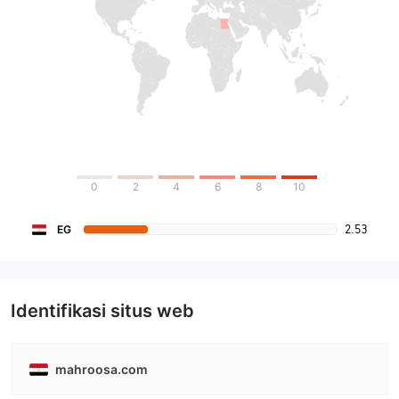
0
2
4
6
8
10
2.53
EG
Identifikasi situs web
mahroosa.com