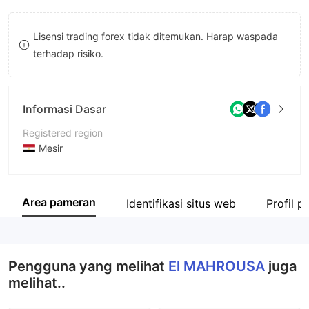
9
7
Lisensi trading forex tidak ditemukan. Harap waspada
8
terhadap risiko.
9
Informasi Dasar
Registered region
Mesir
Periode operasi
5-10 tahun
Area pameran
Identifikasi situs web
Profil 
Nama perusahaan
El MAHROUSA
Pengguna yang melihat
El MAHROUSA
juga
melihat..