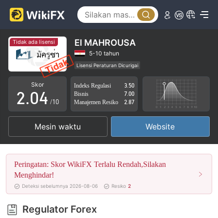
0
1
El MAHROUSA
Tidak ada lisensi
0
2
5-10 tahun
Lisensi Peraturan Dicurigai
1
3
Lingkup Bisnis Mencurigakan
Potensi risiko tinggi
Skor
Indeks Regulasi
3.50
2
.
0
4
Bisnis
7.00
/10
Manajemen Resiko
2.87
3
1
5
Mesin waktu
Website
4
2
6
5
3
7
Peringatan: Skor WikiFX Terlalu Rendah,Silakan
6
4
8
Menghindar!
Deteksi sebelumnya 2026-08-06
Resiko
2
7
5
9
Regulator Forex
8
6