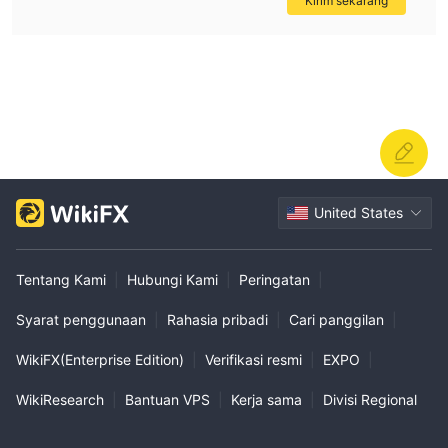
Kirim sekarang
United States
Tentang Kami
|
Hubungi Kami
|
Peringatan
|
Syarat penggunaan
|
Rahasia pribadi
|
Cari panggilan
|
WikiFX(Enterprise Edition)
|
Verifikasi resmi
|
EXPO
|
WikiResearch
|
Bantuan VPS
|
Kerja sama
|
Divisi Regional