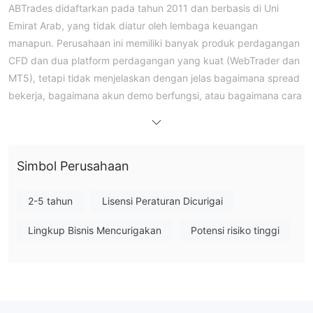
ABTrades didaftarkan pada tahun 2011 dan berbasis di Uni
Emirat Arab, yang tidak diatur oleh lembaga keuangan
manapun. Perusahaan ini memiliki banyak produk perdagangan
CFD dan dua platform perdagangan yang kuat (WebTrader dan
MT5), tetapi tidak menjelaskan dengan jelas bagaimana spread
bekerja, bagaimana akun demo berfungsi, atau bagaimana cara
mengamankan uang Anda.
Kelebihan dan Kekurangan
Apakah ABTrades Legal?
ABTrades berbasis di Uni Emirat Arab, namun tidak ada otoritas
Simbol Perusahaan
keuangan di Uni Emirat Arab yang mengawasinya.
Catatan registrasi domain WHOIS menunjukkan bahwa domain
2-5 tahun
Lisensi Peraturan Dicurigai
abtrades.com didaftarkan pada 23 Februari 2011, dan masih
Lingkup Bisnis Mencurigakan
Potensi risiko tinggi
beroperasi. Terakhir kali domain diperbarui pada 29 Januari
2024, dan akan kedaluwarsa pada 23 Februari 2026.
Apa yang Bisa Saya Perdagangkan di ABTrades?
Dengan CFD, ABTrades memungkinkan Anda untuk melakukan