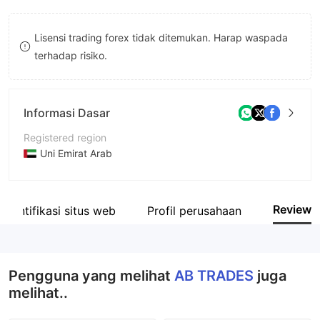
8
Lisensi trading forex tidak ditemukan. Harap waspada
9
terhadap risiko.
Informasi Dasar
Registered region
Uni Emirat Arab
Periode operasi
2-5 tahun
Review
Identifikasi situs web
Profil perusahaan
Nama perusahaan
Alpha Star Marketing Management
Pengguna yang melihat
AB TRADES
juga
melihat..