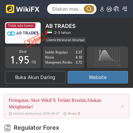
4
0
5
1
6
2
AB TRADES
Tidak ada lisensi
7
3
2-5 tahun
Lisensi Peraturan Dicurigai
0
8
4
Lingkup Bisnis Mencurigakan
Potensi risiko tinggi
Skor
Indeks Regulasi
2.37
1
.
9
5
Bisnis
6.10
/10
Manajemen Resiko
2.72
2
6
Buka Akun Daring
Website
3
7
4
8
Peringatan: Skor WikiFX Terlalu Rendah,Silakan
5
9
Menghindar!
Deteksi sebelumnya 2026-08-07
Resiko
2
6
Regulator Forex
7