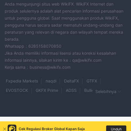
Anda mengunjungi situs web WikiFX. WikiFX Internet dan
produk selulernya adalah alat pencarian informasi perusahaan
untuk pengguna global. Saat menggunakan produk WikiFX,
pengguna harus secara sadar mematuhi undang-undang dan
peraturan yang relevan di negara dan wilayah tempat mereka
berada.
Whatsapp：6285158070850
Jika Anda memiliki informasi lisensi atau koreksi kesalahan
informasi lainnya, silakan kirim ke：qa@wikifx.com
Kerja sama：business@wikifx.com
Fxpedia Markets
naqdi
DeltaFX
GTFX
EVOSTOCK
GKFX Prime
ADSS
BullionVault
Selebihnya
Fake OANDA
Foti Markets
Vanto
daoroyal
FxPlayer
BullishFX
PrimeTrade FX
TradeVille
Activepro FX
GC Markets
COSMO MARKETS
Algo Capital
Cek Regulasi Broker Global Kapan Saja
Unduh