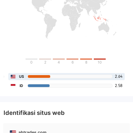
0
2
4
6
8
10
2.64
US
2.58
ID
Identifikasi situs web
abtrades.com