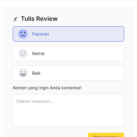
perdagangan berbagai aset yang berbeda, seperti FX, indeks,
komoditas, saham, obligasi, ETF, dan cryptocurrency.
Tulis Review
Leverage
ABTrades memungkinkan para trader menggunakan leverage
Paparan
1:300
hingga
, yang berarti mereka dapat mengelola posisi
lebih besar dengan jumlah uang yang lebih kecil. Leverage
Netral
tinggi dapat membuat pendapatan lebih besar, tetapi juga
membuat kerugian lebih mungkin terjadi.
Baik
Biaya ABTrades
Biaya ABTrades biasanya sejalan atau sedikit lebih murah
Konten yang ingin Anda komentari
daripada yang dikenakan oleh perusahaan lain. Hal ini terutama
benar karena mereka tidak mengenakan biaya untuk deposit
Silakan masukan...
atau penarikan.
Platform Perdagangan