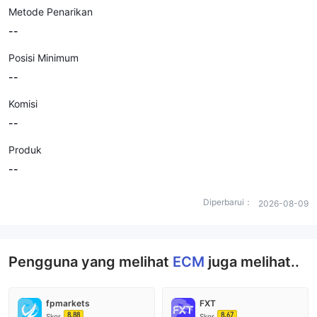
Metode Penarikan
--
Posisi Minimum
--
Komisi
--
Produk
--
Diperbarui：
2026-08-09
Pengguna yang melihat
ECM
juga melihat..
fpmarkets
FXT
8.88
8.67
Skor
Skor