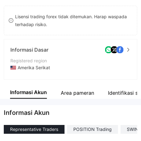
8
Lisensi trading forex tidak ditemukan. Harap waspada
9
terhadap risiko.
Informasi Dasar
Registered region
Amerika Serikat
Periode operasi
2-5 tahun
Informasi Akun
Area pameran
Identifikasi s
Nama perusahaan
Empire Crypto Market
Informasi Akun
Representative Traders
POSITION Trading
SWING