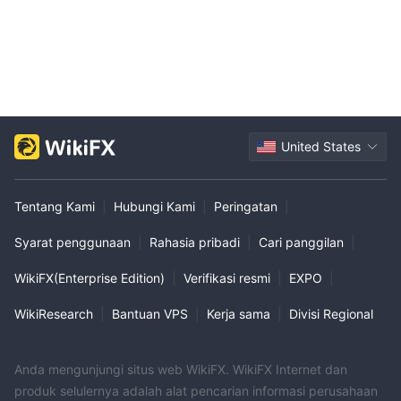
United States
Tentang Kami
|
Hubungi Kami
|
Peringatan
|
Syarat penggunaan
|
Rahasia pribadi
|
Cari panggilan
|
WikiFX(Enterprise Edition)
|
Verifikasi resmi
|
EXPO
|
WikiResearch
|
Bantuan VPS
|
Kerja sama
|
Divisi Regional
Anda mengunjungi situs web WikiFX. WikiFX Internet dan
produk selulernya adalah alat pencarian informasi perusahaan