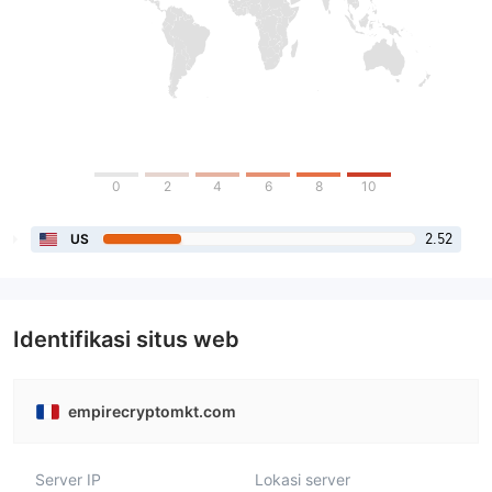
0
2
4
6
8
10
2.52
US
Identifikasi situs web
empirecryptomkt.com
Server IP
Lokasi server