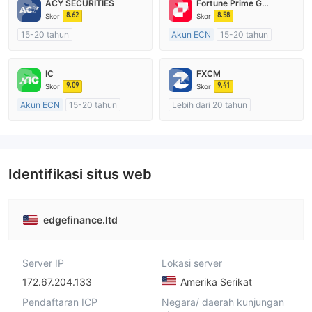
ACY SECURITIES
Fortune Prime Global
8.62
8.58
Skor
Skor
15-20 tahun
Akun ECN
15-20 tahun
Diatur di Australia
Diatur di Australia
Market Maker (MM)
Market Maker (MM)
IC
FXCM
Lisensi Penuh MT4
Lisensi Penuh MT4
9.09
9.41
Skor
Skor
Akun ECN
15-20 tahun
Lebih dari 20 tahun
Diatur di Australia
Diatur di Australia
Market Maker (MM)
Market Maker (MM)
Lisensi Penuh MT4
Lisensi Penuh MT4
Identifikasi situs web
edgefinance.ltd
Server IP
Lokasi server
172.67.204.133
Amerika Serikat
Pendaftaran ICP
Negara/ daerah kunjungan