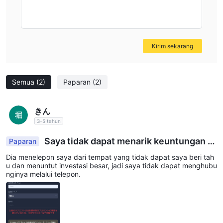
Tanggapan pengguna: 1 laporan penipuan di WikiFX
harus dipertimbangkan sebagai tanda bahaya potensial.
Disarankan untuk melakukan penelitian menyeluruh dan
kewajiban yang wajar sebelum terlibat dengan lembaga
Kirim sekarang
keuangan atau platform investasi manapun.
Langkah-langkah keamanan:
Edge Finance telah
menerapkan kebijakan seperti perlindungan saldo negatif untuk
Semua
(2)
Paparan
(2)
mengamankan uang investor dan melindungi privasi.
Pada akhirnya, keputusan untuk melakukan perdagangan
きん
dengan Edge Finance adalah keputusan pribadi. Anda harus
3-5 tahun
mempertimbangkan risiko dan manfaat dengan hati-hati
sebelum membuat keputusan.
Saya tidak dapat menarik keuntungan s
Paparan
aya.
Dia menelepon saya dari tempat yang tidak dapat saya beri tah
Instrumen Pasar
u dan menuntut investasi besar, jadi saya tidak dapat menghubu
Edge Finance menawarkan berbagai instrumen pasar yang
nginya melalui telepon.
komprehensif dan beragam, memenuhi kebutuhan beragam
perdagangan forex tradisional
klien globalnya. Dari
hingga
CFD
, platform ini menyediakan berbagai peluang investasi