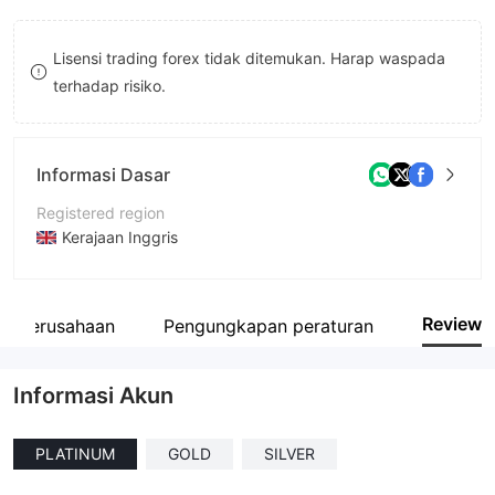
8
Lisensi trading forex tidak ditemukan. Harap waspada
9
terhadap risiko.
Informasi Dasar
Registered region
Kerajaan Inggris
Periode operasi
2-5 tahun
Review
fil perusahaan
Pengungkapan peraturan
Nama perusahaan
EDGE Finance
Informasi Akun
PLATINUM
GOLD
SILVER