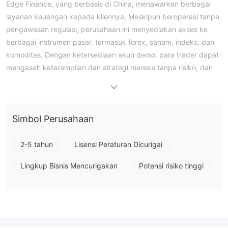
Edge Finance, yang berbasis di China, menawarkan berbagai
layanan keuangan kepada kliennya. Meskipun beroperasi tanpa
pengawasan regulasi, perusahaan ini menyediakan akses ke
berbagai instrumen pasar, termasuk forex, saham, indeks, dan
komoditas. Dengan ketersediaan akun demo, para trader dapat
mengasah keterampilan dan strategi mereka tanpa risiko, dan
leverage kompetitif hingga 1:200 tersedia bagi mereka. Spread
EUR/USD dimulai dari 1.05 pips, sehingga dapat diakses oleh
berbagai trader, dan persyaratan deposit minimum sebesar
Simbol Perusahaan
$250 memenuhi kebutuhan mereka yang ingin memulai dengan
berbagai pilihan akun. Platform WebTrader yang ramah
pengguna dan beragam saluran dukungan pelanggan,
2-5 tahun
Lisensi Peraturan Dicurigai
termasuk formulir pertanyaan, email, berkontribusi pada
Lingkup Bisnis Mencurigakan
Potensi risiko tinggi
pengalaman trading yang komprehensif dengan Edge Finance.
Kelebihan & Kekurangan
Kelebihan:
• Berbagai instrumen perdagangan:
Rentang yang luas ini
menawarkan para trader pilihan yang beragam, membantu