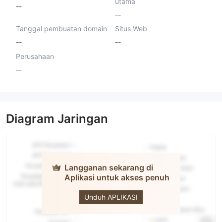
utama
--
--
Tanggal pembuatan domain
Situs Web
--
--
Perusahaan
--
Diagram Jaringan
Langganan sekarang di
Aplikasi untuk akses penuh
EDGE
Finance
Unduh APLIKASI