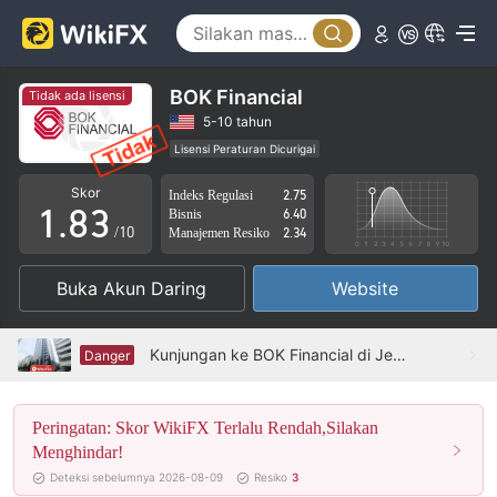
3
4
5
0
BOK Financial
Tidak ada lisensi
6
1
5-10 tahun
Lisensi Peraturan Dicurigai
0
7
2
Lingkup Bisnis Mencurigakan
Potensi risiko tinggi
Skor
Indeks Regulasi
2.75
1
.
8
3
Bisnis
6.40
/10
Manajemen Resiko
2.34
2
9
4
Buka Akun Daring
Website
3
5
4
6
Kunjungan ke BOK Financial di Jepang– Tidak Ada Kantor Ditemukan
Danger
5
7
Peringatan: Skor WikiFX Terlalu Rendah,Silakan
6
8
Menghindar!
7
9
Deteksi sebelumnya 2026-08-09
Resiko
3