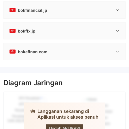
bokfinancial.jp
bokffx.jp
bokefinan.com
Diagram Jaringan
Langganan sekarang di
Aplikasi untuk akses penuh
BOK
Financial
Unduh APLIKASI