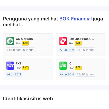
Pengguna yang melihat
BOK Financial
juga
melihat..
GO Markets
Fortune Prime Global
8.98
8.58
Skor
Skor
Lebih dari 20 tahun
Akun ECN
15-20 tahun
Diatur di Australia
Diatur di Australia
Market Maker (MM)
Market Maker (MM)
FXT
IC
cTrader
Lisensi Penuh MT4
8.67
9.09
Skor
Skor
Akun ECN
Akun ECN
15-20 tahun
Lebih dari 20 tahun
Diatur di Australia
Diatur di Australia
Market Maker (MM)
Market Maker (MM)
Lisensi Penuh MT4
Lisensi Penuh MT4
Identifikasi situs web