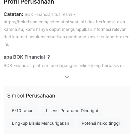
Profil Perusahaan
Catatan:
BOK Financialsitus resmi -
https://bokefinan.com/index.html saat ini tidak berfungsi. oleh
karena itu, kami hanya dapat mengumpulkan informasi relevan
dari internet untuk memberikan gambaran kasar tentang broker
ini.
apa BOK Financial ？
BOK Financial, platform perdagangan online yang berbasis di
AS sementara beroperasi di luar negeri di Jepang, menyediakan
layanan perdagangan valuta asing, komoditas, CFD kepada
kliennya di pasar keuangan. Namun, penting untuk
Simbol Perusahaan
digarisbawahi bahwa BOK Financial Situs web saat ini tidak
dapat diakses, sehingga menimbulkan hambatan dalam
mengonfirmasi status peraturan atau legitimasi broker. Selain
5-10 tahun
Lisensi Peraturan Dicurigai
dalam status
itu, patut dicatat bahwa broker tersebut saat ini
Lingkup Bisnis Mencurigakan
Potensi risiko tinggi
tidak sah NFA.
Dalam artikel kami yang akan datang, kami akan melakukan