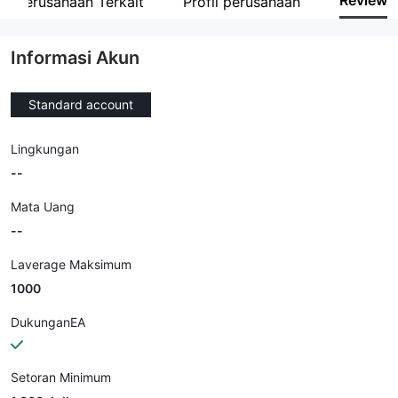
Review
Perusahaan Terkait
Profil perusahaan
Karyawan perusahaan
--
Informasi Akun
Standard account
Lingkungan
--
Mata Uang
--
Laverage Maksimum
1000
DukunganEA
Setoran Minimum