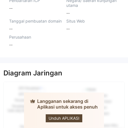
Pendaftaran ICP
Negara/ daerah kunjungan
utama
--
--
Tanggal pembuatan domain
Situs Web
--
--
Perusahaan
--
Diagram Jaringan
Langganan sekarang di
Aplikasi untuk akses penuh
WDC
Markets
Unduh APLIKASI