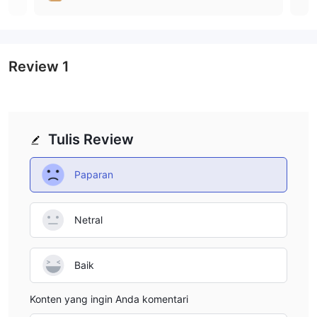
yang diakui. Selain itu, para trader mungkin menghadapi
spread yang tinggi, yang dapat mempengaruhi profitabilitas
perdagangan. Selanjutnya, platform ini kurang memiliki sumber
daya pendidikan yang memadai dan transparansi mengenai
Review
1
kebijakan dan prosedur perusahaan, yang menghambat
kemampuan para trader untuk membuat keputusan yang
berdasarkan informasi yang baik. Selain itu, ketidakmampuan
untuk mengakses situs web dapat mencegah para trader untuk
Tulis Review
mengakses platform dan mendapatkan informasi penting.
Secara keseluruhan, meskipun WDC Markets menawarkan
Paparan
peluang perdagangan, para trader harus berhati-hati karena
kurangnya pengawasan regulasi dan sumber daya dukungan
Netral
yang terbatas yang disediakan oleh platform ini.
Instrumen Perdagangan
Baik
WDC Markets menawarkan berbagai instrumen perdagangan,
memberikan para trader pilihan untuk dipilih. Para trader dapat
Konten yang ingin Anda komentari
mengakses banyak pasangan mata uang, memastikan peluang