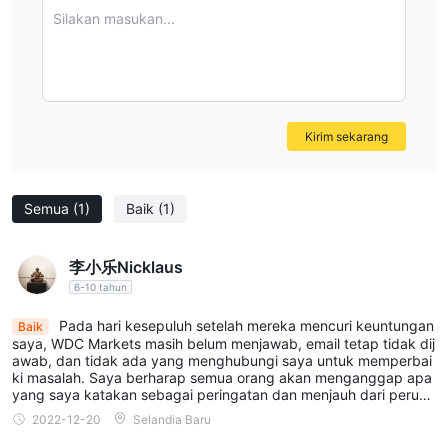
yang cukup untuk berpartisipasi dalam pasar valuta asing.
Silakan masukan...
Selain itu, broker ini menawarkan berbagai CFD yang beragam,
meliputi indeks, komoditas, logam mulia, dan saham.
Jenis Akun
WDC Markets menawarkan tiga jenis akun untuk memenuhi
Kirim sekarang
preferensi dan strategi perdagangan yang berbeda:
Akun self-trading
: Jenis akun ini dirancang untuk para trader
yang lebih suka mengelola perdagangan mereka sendiri secara
Semua
(1)
Baik
(1)
manual. Ini membutuhkan deposit minimum sebesar EUR 250.
Akun robot-trading
: Jenis akun ini disesuaikan untuk para
李小乐Nicklaus
trader yang lebih suka perdagangan otomatis menggunakan
6-10 tahun
robot perdagangan.
Pada hari kesepuluh setelah mereka mencuri keuntungan
Baik
Akun copy-trading
: Jenis akun ini ideal untuk para trader
saya, WDC Markets masih belum menjawab, email tetap tidak dij
yang lebih suka mengikuti dan menyalin perdagangan dari
awab, dan tidak ada yang menghubungi saya untuk memperbai
ki masalah. Saya berharap semua orang akan menganggap apa
trader berpengalaman.
yang saya katakan sebagai peringatan dan menjauh dari perusa
haan seperti itu.
2022-12-20
Selandia Baru
Leverage