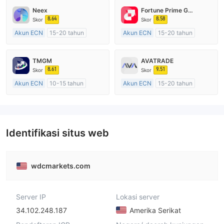
Neex
Fortune Prime Global
8.64
8.58
Skor
Skor
Akun ECN
15-20 tahun
Akun ECN
15-20 tahun
Diatur di Australia
Diatur di Australia
Market Maker (MM)
Market Maker (MM)
TMGM
AVATRADE
Lisensi Penuh MT4
Lisensi Penuh MT4
8.61
9.51
Skor
Skor
Akun ECN
10-15 tahun
Akun ECN
15-20 tahun
Diatur di Australia
Diatur di Australia
Market Maker (MM)
Market Maker (MM)
Lisensi Penuh MT4
Lisensi Penuh MT4
Identifikasi situs web
wdcmarkets.com
Server IP
Lokasi server
34.102.248.187
Amerika Serikat