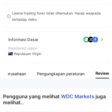
8
7
Lisensi trading forex tidak ditemukan. Harap waspada
9
8
terhadap risiko.
9
Informasi Dasar
Registered region
Kepulauan Virgin
Periode operasi
5-10 tahun
Review
fil perusahaan
Pengungkapan peraturan
Nama perusahaan
FTG Solutions LTD
Pengguna yang melihat
WDC Markets
juga
melihat..