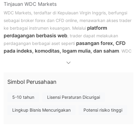
Tinjauan WDC Markets
WDC Markets, terdaftar di Kepulauan Virgin Inggris, berfungsi
sebagai broker forex dan CFD online, menawarkan akses trader
platform
ke berbagai instrumen keuangan. Melalui
perdagangan berbasis web
, trader dapat melakukan
pasangan forex, CFD
perdagangan berbagai aset seperti
pada indeks, komoditas, logam mulia, dan saham
. WDC
Markets menyediakan tiga jenis akun yang disesuaikan untuk
mengakomodasi preferensi dan strategi perdagangan yang
akun perdagangan sendiri, akun
berbeda, termasuk
perdagangan robot, dan akun perdagangan salin
Simbol Perusahaan
.
Namun, penting untuk menekankan bahwa WDC Markets
beroperasi tanpa pengawasan regulasi, menekankan perlunya
5-10 tahun
Lisensi Peraturan Dicurigai
berhati-hati karena potensi risiko yang terkait dengan
Lingkup Bisnis Mencurigakan
Potensi risiko tinggi
perdagangan di lingkungan yang tidak diatur.
Apakah WDC Markets Legal?
WDC Markets tidak diatur.
Trader harus menyadari bahwa