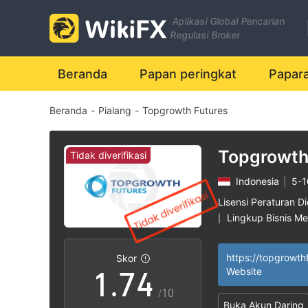
0
Aplikasi Global Pencarian
1
Regulasi Broker
2
Beranda
Papan peringkat
Papar
Beranda
-
Pialang
-
Topgrowth Futures
3
0
4
1
Topgrowth
Tidak diverifikasi
Indonesia
|
5-1
5
2
Lisensi Peraturan Di
Lingkup Bisnis M
|
0
6
3
Potensi risiko ting
|
Skor
1
.
7
4
Website
/10
Buka Akun Daring