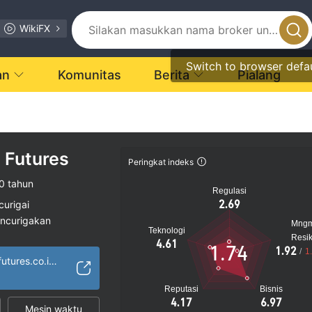
WikiFX
Switch to browser defa
an
Komunitas
Berita
Pialang
 Futures
Peringkat indeks
0 tahun
Regulasi
2.69
curigai
encurigakan
Mng
Teknologi
gi
Resi
4.61
1.74
1.92
/
1
https://topgrowthfutures.co.id/
Reputasi
Bisnis
4.17
6.97
Mesin waktu