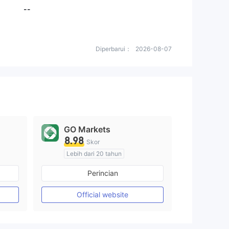
--
Diperbarui：
2026-08-07
GO Markets
8.98
Skor
Lebih dari 20 tahun
Diatur di Australia
Perincian
Market Maker (MM)
cTrader
Official website