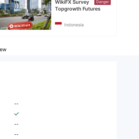
WikiFX Survey
Danger
Topgrowth Futures
Indonesia
iew
--
--
--