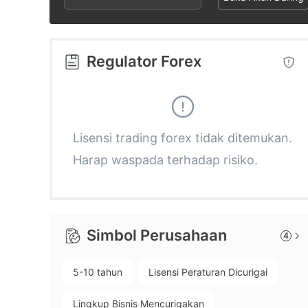
2
8
5
3
9
6
Regulator Forex
4
7
5
8
Lisensi trading forex tidak ditemukan.
Harap waspada terhadap risiko.
6
9
7
Simbol Perusahaan
4
8
5-10 tahun
Lisensi Peraturan Dicurigai
9
Lingkup Bisnis Mencurigakan