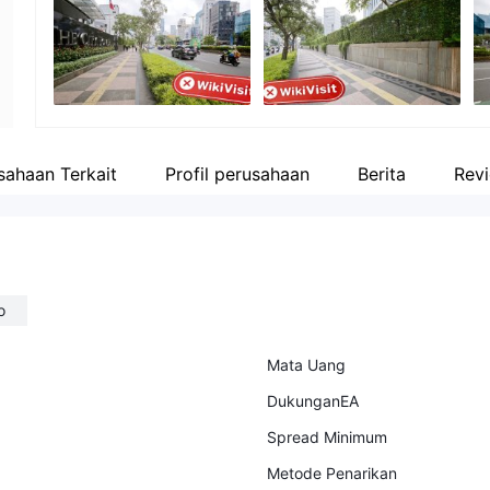
Karyawan perusahaan
--
sahaan Terkait
Profil perusahaan
Berita
Rev
o
Mata Uang
DukunganEA
Spread Minimum
Metode Penarikan