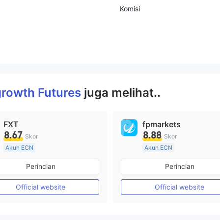
Komisi
rowth Futures
juga melihat..
FXT
fpmarkets
8.67
8.88
Skor
Skor
Akun ECN
Akun ECN
Lebih dari 20 tahun
Lebih dari 20 tahun
Perincian
Perincian
Diatur di Australia
Diatur di Australia
Market Maker (MM)
Market Maker (MM)
Official website
Official website
Lisensi Penuh MT4
Lisensi Penuh MT4