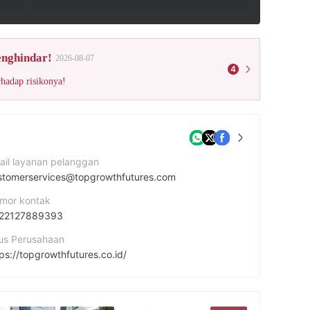
enghindar!
2026-08-07
4
rhadap risikonya!
ail layanan pelanggan
stomerservices@topgrowthfutures.com
mor kontak
22127889393
tus Perusahaan
ps://topgrowthfutures.co.id/
amat perusahaan
Sahid SudirMan CenTer LT. 40 Jl. Jend. SudirMan Kav. 86 JakarTa 10220