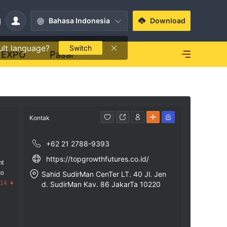
Bahasa Indonesia
Download
ult language?
Switch
EXPO
Pasar
Kontak
+62 21 2788-9393
https://topgrowthfutures.co.id/
mt
ko
Sahid SudirMan CenTer LT. 40 Jl. Jen
.14
d. SudirMan Kav. 86 JakarTa 10220