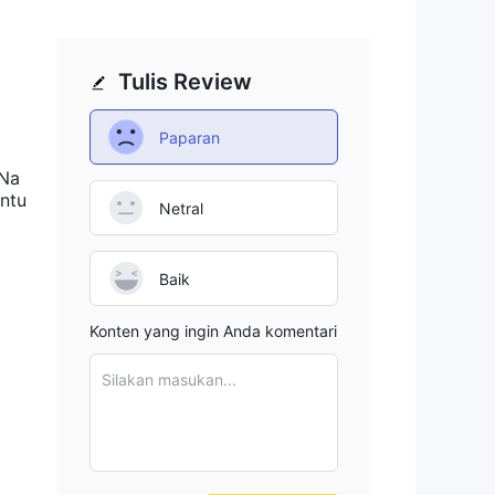
i
a
ng
Tulis Review
Paparan
 Na
untu
Netral
ran
Baik
an
Konten yang ingin Anda komentari
Silakan masukan...
dan
n