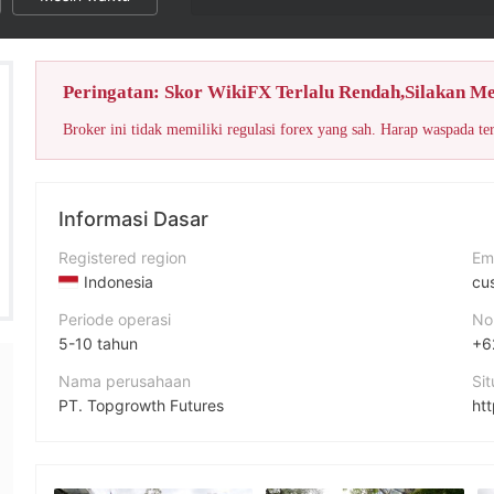
Peringatan: Skor WikiFX Terlalu Rendah,Silakan M
Broker ini tidak memiliki regulasi forex yang sah. Harap waspada te
Informasi Dasar
Registered region
Em
Indonesia
cu
Periode operasi
No
5-10 tahun
+6
Nama perusahaan
Si
PT. Topgrowth Futures
htt
Singkatan
Al
Topgrowth Futures