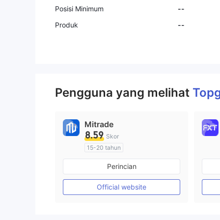
Posisi Minimum
--
Produk
--
Pengguna yang melihat
Topg
Mitrade
8.59
Skor
15-20 tahun
Diatur di Australia
Perincian
Market Maker (MM)
Penelitian mandiri
Official website