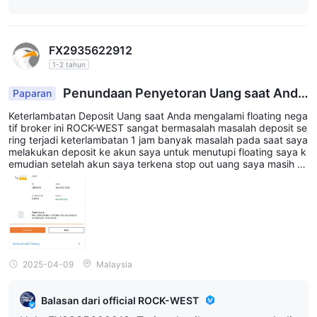
most timely support possible. We have put great ef
an kebijakan kami untuk memastikan keamanan da
n kepatuhan.
fort into providing some of the fastest and easiest
FX2935622912
withdrawal processes in the industry. Blocking acc
1-2 tahun
ounts is never taken lightly and usually only done in
accordance with our terms and policies to ensure s
Penundaan Penyetoran Uang saat Anda
Paparan
mengalami floating -ve
ecurity and compliance.
Keterlambatan Deposit Uang saat Anda mengalami floating nega
tif broker ini ROCK-WEST sangat bermasalah masalah deposit se
ring terjadi keterlambatan 1 jam banyak masalah pada saat saya
melakukan deposit ke akun saya untuk menutupi floating saya k
emudian setelah akun saya terkena stop out uang saya masih te
rtunda setelah beberapa saat tidak menyarankan perusahaan ini
sangat bodoh. mereka menargetkan pengguna untuk kehilanga
n uang terlebih dahulu dan deposit akan ditambahkan setelah A
nda kehilangan semua uang JANGAN GUNAKAN PERUSAHAAN
BODOH INI
2025-04-09
Malaysia
Balasan dari official ROCK-WEST