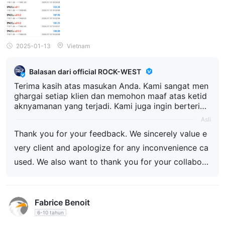
an hati-hati saat berdagang dengan platform ini.
2025-01-13
Vietnam
Balasan dari official ROCK-WEST
Terima kasih atas masukan Anda. Kami sangat men
ghargai setiap klien dan memohon maaf atas ketid
aknyamanan yang terjadi. Kami juga ingin berterim
a kasih atas kerja sama Anda dalam menyelesaikan
Asli
masalah ini dan berharap dapat menjalin kemitraan
Thank you for your feedback. We sincerely value e
yang langgeng dan sukses.
very client and apologize for any inconvenience ca
used. We also want to thank you for your collabora
tion in resolving this issue and look forward to a lo
ng-lasting and successful partnership.
Fabrice Benoit
6-10 tahun