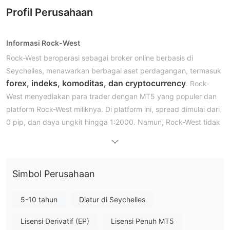
Profil Perusahaan
Informasi Rock-West
Rock-West beroperasi sebagai broker online berbasis di
Seychelles, menawarkan berbagai aset perdagangan, termasuk
forex, indeks, komoditas, dan cryptocurrency
. Rock-
West menyediakan para trader dengan MT5 yang populer dan
platform Rock-West miliknya. Di platform ini, spread dimulai dari
0 pip, dan daya ungkit hingga 1:2000. Namun, Rock-West tidak
menawarkan layanannya kepada penduduk dari beberapa
daerah tertentu.
Kelebihan dan Kekurangan
Apakah Rock-West Legal?
Simbol Perusahaan
regulasi di
Tidak sepenuhnya. Rock-West beroperasi di bawah
luar negeri
, yang berarti trader yang menggunakan platform
5-10 tahun
Diatur di Seychelles
ini tidak memiliki perlindungan investor yang biasanya
Lisensi Derivatif (EP)
Lisensi Penuh MT5
disediakan oleh otoritas keuangan utama.