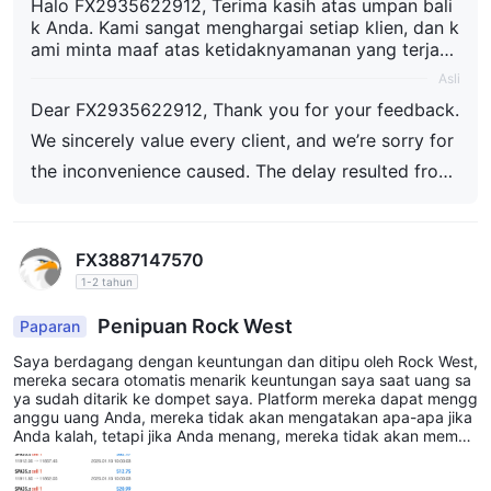
Halo FX2935622912, Terima kasih atas umpan bali
k Anda. Kami sangat menghargai setiap klien, dan k
ami minta maaf atas ketidaknyamanan yang terjadi.
Keterlambatan ini disebabkan oleh masalah pihak k
Asli
etiga, tetapi kami segera bertindak untuk menyeles
Dear FX2935622912, Thank you for your feedback.
aikannya di pihak kami. Jika Anda masih membutuh
kan bantuan, jangan ragu untuk menghubungi tim d
We sincerely value every client, and we’re sorry for
ukungan kami. Kami selalu bekerja untuk meningkat
the inconvenience caused. The delay resulted from
kan dan memberikan layanan terbaik yang mungki
a third-party issue, but we acted quickly to resolve
n.
it on our end. If you still need assistance, please do
FX3887147570
n’t hesitate to contact our support team. We’re alw
1-2 tahun
ays working to improve and provide the best possi
ble service.
Penipuan Rock West
Paparan
Saya berdagang dengan keuntungan dan ditipu oleh Rock West,
mereka secara otomatis menarik keuntungan saya saat uang sa
ya sudah ditarik ke dompet saya. Platform mereka dapat mengg
anggu uang Anda, mereka tidak akan mengatakan apa-apa jika
Anda kalah, tetapi jika Anda menang, mereka tidak akan membi
arkan Anda menarik keuntungan Anda. Kami saat ini sedang me
ngatasi masalah ini, tetapi Anda harus mempertimbangkan deng