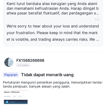
Kami turut berduka atas kerugian yang Anda alami
dan memahami kefrustrasian Anda. Harap diingat b
ahwa pasar bersifat fluktuatif, dan perdagangan sel
alu memiliki risiko. Kami mendorong semua trader k
Asli
ami untuk bersabar, menghindari keputusan emosio
We’re sorry to hear about your loss and understand
nal, dan meluangkan waktu untuk mempelajari lebih
dalam. Mengembangkan strategi perdagangan yan
your frustration. Please keep in mind that the mark
g matang berdasarkan pengetahuan dan disiplin sa
et is volatile, and trading always carries risks. We e
ngat penting untuk meningkatkan potensi kesukses
ncourage all our traders to be patient, avoid emoti
an. Kami hadir untuk mendukung Anda dan semua t
rader kami dalam menghadapi tantangan ini serta
onal decisions, and take the time to educate thems
meningkatkan pengalaman perdagangan mereka.
elves. Developing a well-thought-out trading strate
FX1568266698
gy based on knowledge and discipline is essential t
3-5 tahun
o increase the potential for success. We are here to
Tidak dapat menarik uang
Paparan
support you and all our traders in navigating these
Pertukaran mengunci penarikan pengguna, menunjukkan tanda-
challenges and improving their trading experience.
tanda penipuan. banyak alasan yang salah.