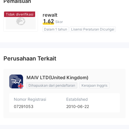
Pemalsuan
Tidak diverifikasi
rewalt
1.62
Skor
Dalam 1 tahun
Lisensi Peraturan Dicurigai
Lingkup Bisnis Mencurigakan
Potensi risiko tinggi
Perusahaan Terkait
MAIV LTD(United Kingdom)
Dihapuskan dari pendaftaran
Kerajaan Inggris
Nomor Registrasi
Established
07291053
2010-06-22