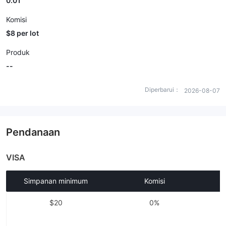
0.01
Komisi
$8 per lot
Produk
--
Diperbarui：
2026-08-07
Pendanaan
VISA
Simpanan minimum
Komisi
$20
0%