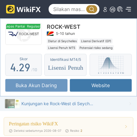
4
0
5
ROCK-WEST
1
6
Lepas Pantai
Regulasi Lepas Pantai
5-10 tahun
2
0
7
Diatur di Seychelles
Lisensi Derivatif (EP)
Lisensi Penuh MT5
Potensial risiko sedang
3
1
8
Regulasi Lepas Pantai
Skor
Identifikasi MT4/5
4
.
2
9
Lisensi Penuh
/10
5
3
Buka Akun Daring
Website
6
4
7
5
Kunjungan ke Rock-West di Seychelles - Kantor Ditemukan
8
6
Peringatan risiko WikiFX
9
7
Deteksi sebelumnya 2026-08-07
Resiko
2