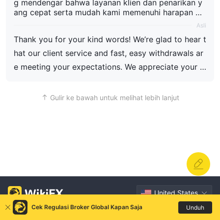
g mendengar bahwa layanan klien dan penarikan y
ang cepat serta mudah kami memenuhi harapan An
da. Kami menghargai kepercayaan Anda dan berhar
Asli
ap dapat mendukung kesuksesan Anda.
Thank you for your kind words! We’re glad to hear t
hat our client service and fast, easy withdrawals ar
e meeting your expectations. We appreciate your tr
ust and look forward to supporting your success.
Gulir ke bawah untuk melihat lebih lanjut
United States
Cek Regulasi Broker Global Kapan Saja
Unduh