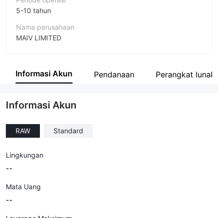
5-10 tahun
Nama perusahaan
MAIV LIMITED
Singkatan
ROCK-WEST
Informasi Akun
Pendanaan
Perangkat lunak 
Karyawan perusahaan
--
Informasi Akun
RAW
Standard
Lingkungan
--
Mata Uang
--