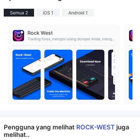
Semua 2
iOS 1
Android 1
Rock West
Trading forex, mengisi ulang dompet Anda, menga
kses analisis, berita ekonomi, dan dukungan 24/5
Pengguna yang melihat
ROCK-WEST
juga
melihat..