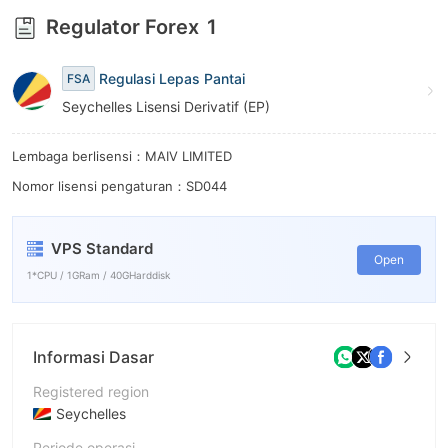
8
Regulator Forex
1
9
Regulasi Lepas Pantai
FSA
Seychelles Lisensi Derivatif (EP)
Lembaga berlisensi：MAIV LIMITED
Nomor lisensi pengaturan：SD044
VPS Standard
Open
1*CPU / 1GRam / 40GHarddisk
Informasi Dasar
Registered region
Seychelles
Periode operasi