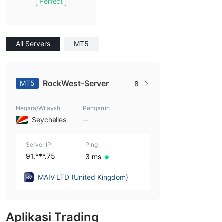
Perfect
All Servers
MT5
RockWest-Server
MT5
8
Negara/Wilayah
Pengaruh
Seychelles
--
Server IP
Ping
91.***.75
3 ms
MAIV LTD (United Kingdom)
Aplikasi Trading