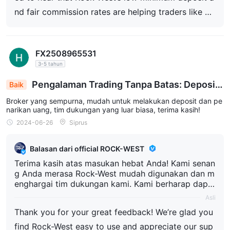
nd fair commission rates are helping traders like yo
u get started. Your support means a lot to us, and
we look forward to continuing to provide you with
FX2508965531
the best trading experience possible.
3-5 tahun
Pengalaman Trading Tanpa Batas: Deposit
Baik
Cepat, Penarikan Tanpa Usaha, Dukungan Luar Bi
Broker yang sempurna, mudah untuk melakukan deposit dan pe
asa
narikan uang, tim dukungan yang luar biasa, terima kasih!
2024-06-26
Siprus
Balasan dari official ROCK-WEST
Terima kasih atas masukan hebat Anda! Kami senan
g Anda merasa Rock-West mudah digunakan dan m
enghargai tim dukungan kami. Kami berharap dapat
mendukung perjalanan trading Anda.
Asli
Thank you for your great feedback! We’re glad you
find Rock-West easy to use and appreciate our sup