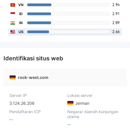
2.94
VN
2.91
ID
2.89
IN
2.66
US
Identifikasi situs web
rock-west.com
Server IP
Lokasi server
3.124.26.206
Jerman
Pendaftaran ICP
Negara/ daerah kunjungan
utama
--
--