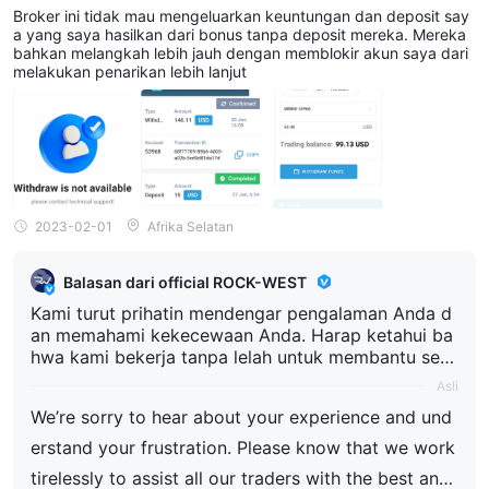
ively investigating this to resolve it as quickly as p
Broker ini tidak mau mengeluarkan keuntungan dan deposit say
a yang saya hasilkan dari bonus tanpa deposit mereka. Mereka
ossible. We encourage you to reach out directly to
bahkan melangkah lebih jauh dengan memblokir akun saya dari
our support team so we can thoroughly investigate
melakukan penarikan lebih lanjut
your case and work towards a satisfactory resoluti
on.
2023-02-01
Afrika Selatan
Balasan dari official ROCK-WEST
Kami turut prihatin mendengar pengalaman Anda d
an memahami kekecewaan Anda. Harap ketahui ba
hwa kami bekerja tanpa lelah untuk membantu sem
ua trader kami dengan dukungan terbaik dan paling
Asli
tepat waktu yang mungkin. Kami telah berusaha ke
We’re sorry to hear about your experience and und
ras untuk menyediakan beberapa proses penarikan
tercepat dan termudah di industri ini. Memblokir ak
erstand your frustration. Please know that we work
un tidak pernah dilakukan dengan sembarangan da
tirelessly to assist all our traders with the best and
n biasanya hanya dilakukan sesuai dengan syarat d