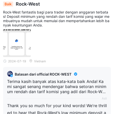
Rock-West
Baik
Rock-West fantastis bagi para trader dengan anggaran terbata
s! Deposit minimum yang rendah dan tarif komisi yang wajar me
mbuatnya mudah untuk memulai dan mempertahankan lebih ba
nyak keuntungan Anda.
2024-07-19
Vietnam
Balasan dari official ROCK-WEST
Terima kasih banyak atas kata-kata baik Anda! Ka
mi sangat senang mendengar bahwa setoran minim
um rendah dan tarif komisi yang adil dari Rock-Wes
t membantu trader seperti Anda untuk memulai. Du
Asli
kungan Anda sangat berarti bagi kami, dan kami be
Thank you so much for your kind words! We're thrill
rharap dapat terus memberikan pengalaman tradin
g terbaik untuk Anda.
ed to hear that Rock-West’s low minimum deposit a