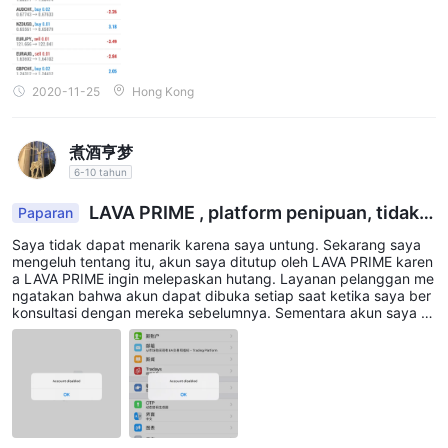
2020-11-25
Hong Kong
煮酒亨梦
6-10 tahun
LAVA PRIME , platform penipuan, tidak
Paparan
memberikan akses ke penarikan. Akun saya ditut
Saya tidak dapat menarik karena saya untung. Sekarang saya
up karena saya mendapat untung lebih banyak.
mengeluh tentang itu, akun saya ditutup oleh LAVA PRIME karen
a LAVA PRIME ingin melepaskan hutang. Layanan pelanggan me
ngatakan bahwa akun dapat dibuka setiap saat ketika saya ber
konsultasi dengan mereka sebelumnya. Sementara akun saya di
tutup karena saya mendapat untung. Mereka menyusut dengan
berbagai alasan, yang tidak konsisten. Beraninya mereka menut
up akun pelanggan.