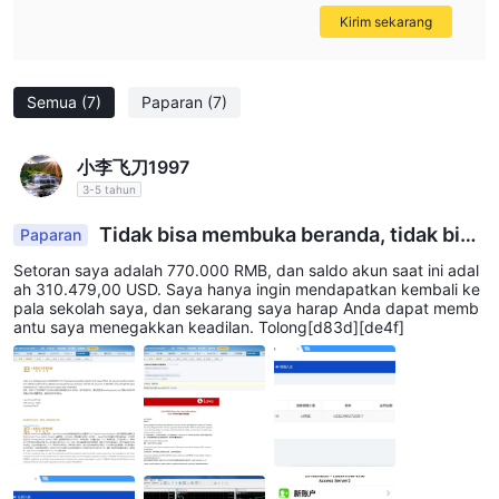
Kirim sekarang
Semua
(7)
Paparan
(7)
小李飞刀1997
3-5 tahun
Tidak bisa membuka beranda, tidak bisa
Paparan
menarik uang
Setoran saya adalah 770.000 RMB, dan saldo akun saat ini adal
ah 310.479,00 USD. Saya hanya ingin mendapatkan kembali ke
pala sekolah saya, dan sekarang saya harap Anda dapat memb
antu saya menegakkan keadilan. Tolong[d83d][de4f]