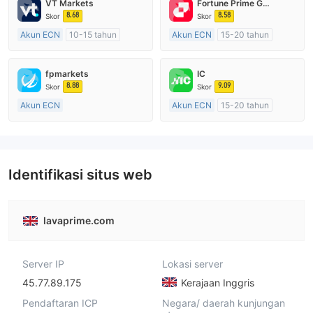
VT Markets
Fortune Prime Global
8.68
8.58
Skor
Skor
Akun ECN
10-15 tahun
Akun ECN
15-20 tahun
Diatur di Australia
Diatur di Australia
Market Maker (MM)
Market Maker (MM)
fpmarkets
IC
Lisensi Penuh MT4
Lisensi Penuh MT4
8.88
9.09
Skor
Skor
Akun ECN
Akun ECN
15-20 tahun
Lebih dari 20 tahun
Diatur di Australia
Diatur di Australia
Market Maker (MM)
Market Maker (MM)
Lisensi Penuh MT4
Lisensi Penuh MT4
Identifikasi situs web
lavaprime.com
Server IP
Lokasi server
45.77.89.175
Kerajaan Inggris
Pendaftaran ICP
Negara/ daerah kunjungan