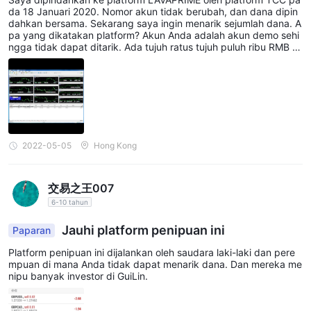
da 18 Januari 2020. Nomor akun tidak berubah, dan dana dipin
dahkan bersama. Sekarang saya ingin menarik sejumlah dana. A
pa yang dikatakan platform? Akun Anda adalah akun demo sehi
ngga tidak dapat ditarik. Ada tujuh ratus tujuh puluh ribu RMB di
dalamnya, dan sekarang saldo akun adalah 310.478,67 dolar A
S, dan sekarang saya tidak dapat menarik satu sen pun, apakah
Anda memiliki hati nurani!
2022-05-05
Hong Kong
交易之王007
6-10 tahun
Jauhi platform penipuan ini
Paparan
Platform penipuan ini dijalankan oleh saudara laki-laki dan pere
mpuan di mana Anda tidak dapat menarik dana. Dan mereka me
nipu banyak investor di GuiLin.