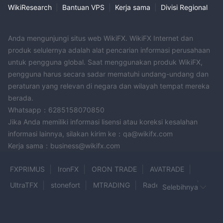
WikiResearch
|
Bantuan VPS
|
Kerja sama
|
Divisi Regional
Anda mengunjungi situs web WikiFX. WikiFX Internet dan
produk selulernya adalah alat pencarian informasi perusahaan
untuk pengguna global. Saat menggunakan produk WikiFX,
pengguna harus secara sadar mematuhi undang-undang dan
peraturan yang relevan di negara dan wilayah tempat mereka
berada.
Whatsapp：6285158070850
Jika Anda memiliki informasi lisensi atau koreksi kesalahan
informasi lainnya, silakan kirim ke：qa@wikifx.com
Kerja sama：business@wikifx.com
FXPRIMUS
IronFX
ORON TRADE
AVATRADE
UltraTFX
stonefort
MTRADING
Radex Markets
Selebihnya
White Rock 24
RRFX
Moneta Market
LotCapitals
Millenium One
FXDT
Fidelity
GAINFUL MARKETS