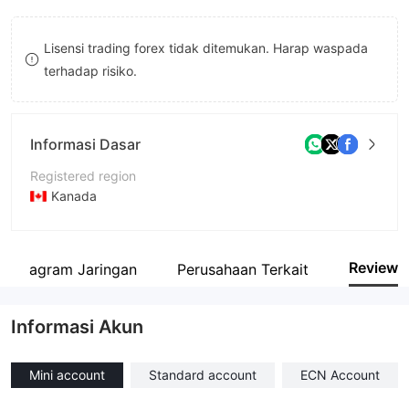
8
Lisensi trading forex tidak ditemukan. Harap waspada
9
terhadap risiko.
Informasi Dasar
Registered region
Kanada
Periode operasi
5-10 tahun
Review
Diagram Jaringan
Perusahaan Terkait
Nama perusahaan
LAVA PRIME
Informasi Akun
Mini account
Standard account
ECN Account