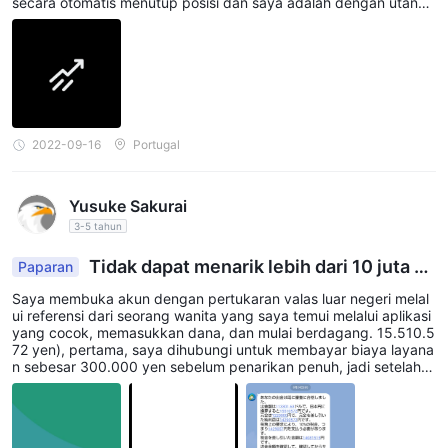
secara otomatis menutup posisi dan saya adalah dengan utang
negatif 3180 dolar. Dan mereka menuntut agar saya membayar
hutang saya dalam aplikasi. Saya pikir semuanya sedang dimani
pulasi karena di situs lain dalam mata uang yang sama tidak ada
puncak nilai. Hanya di Cina. Dan saya kehilangan semua uang y
ang saya investasikan. Siapa tahu, mungkin suatu hari saya aka
n melihat mereka.
2022-09-16
Portugal
Yusuke Sakurai
3-5 tahun
Tidak dapat menarik lebih dari 10 juta ye
Paparan
n
Saya membuka akun dengan pertukaran valas luar negeri melal
ui referensi dari seorang wanita yang saya temui melalui aplikasi
yang cocok, memasukkan dana, dan mulai berdagang. 15.510.5
72 yen), pertama, saya dihubungi untuk membayar biaya layana
n sebesar 300.000 yen sebelum penarikan penuh, jadi setelah
mentransfer 300.000 yen, saya lulus peninjauan penarikan. Say
a merasa lega ketika diberitahu bahwa saya telah melakukanny
a, tetapi setelah itu, saya diberitahu bahwa penarikan melebihi 1
0 juta yen merupakan pencucian uang dan saya harus membay