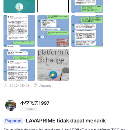
ar 500.000 yen sebagai uang jaminan. Seperti yang diharapkan,
saya pikir itu aneh, dan saya pikir mereka menggunakan berbag
ai alasan untuk mencegah saya menarik uang. Saya tidak dapat
menarik uang dan saya sangat menderita, jadi saya mengumum
kannya. Jumlah kerusakan (dana saldo akun): 113.301.63 USD (j
umlah total yang ditransfer ke akun Jepang: 700.000 yen)
2022-08-28
Jepang
小李飞刀1997
3-5 tahun
LAVAPRIME tidak dapat menarik
Paparan
Saya dipindahkan ke platform LAVAPRIME oleh platform TCC pa