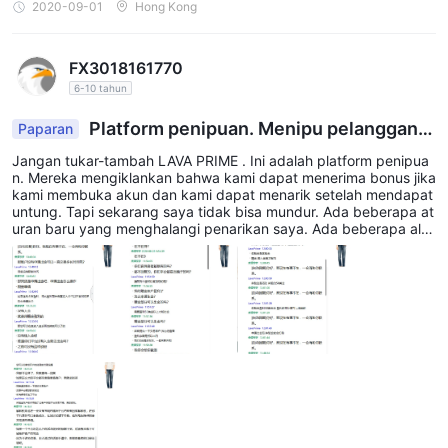
2020-09-01
Hong Kong
FX3018161770
6-10 tahun
Platform penipuan. Menipu pelanggan.
Paparan
Tidak dapat menarik.
Jangan tukar-tambah LAVA PRIME . Ini adalah platform penipua
n. Mereka mengiklankan bahwa kami dapat menerima bonus jika
kami membuka akun dan kami dapat menarik setelah mendapat
untung. Tapi sekarang saya tidak bisa mundur. Ada beberapa at
uran baru yang menghalangi penarikan saya. Ada beberapa alas
an untuk membuktikan bahwa ini adalah platform penipuan: 1. S
erver berlokasi di Cina, namun, ini adalah platform asing. Ini jelas
scam. 2. Ada batasan beberapa dekade pips untuk menghentik
an kerugian atau mengambil untung. Dan ada lebih dari tujuh pul
uh pips batas untuk mengirim pesanan. Mereka tidak ingin Anda
untung dengan pesanan singkat. 3. Leverage rendah sedangka
n biaya layanan tinggi. Ada banyak batasan untuk memblokir tra
der. Anda akan mengetahui bahwa ada banyak cara untuk men
gurangi deposit Anda saat Anda mengalaminya.