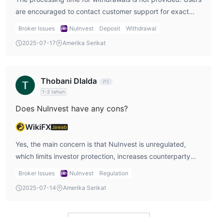
are encouraged to contact customer support for exact
timelines.
Broker Issues
NuInvest
Deposit
Withdrawal
2025-07-17
Amerika Serikat
Thobani Dlalda
1-2 tahun
Does NuInvest have any cons?
WikiFX
Jawab
Yes, the main concern is that NuInvest is unregulated,
which limits investor protection, increases counterparty
risk, and offers little recourse in case of disputes or fraud.
Broker Issues
NuInvest
Regulation
2025-07-14
Amerika Serikat