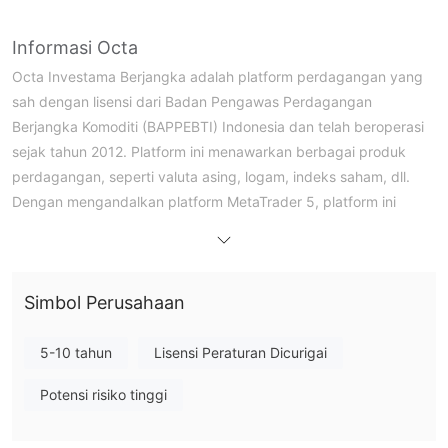
Informasi Octa
Octa Investama Berjangka adalah platform perdagangan yang
sah dengan lisensi dari Badan Pengawas Perdagangan
Berjangka Komoditi (BAPPEBTI) Indonesia dan telah beroperasi
sejak tahun 2012. Platform ini menawarkan berbagai produk
perdagangan, seperti valuta asing, logam, indeks saham, dll.
Dengan mengandalkan platform MetaTrader 5, platform ini
dapat mencapai eksekusi perdagangan yang cepat dan analisis
profesional. Spread dapat serendah 0.9 pips, dan leverage
dapat setinggi 1:100. Namun, perdagangan berjangka
Simbol Perusahaan
komoditas membawa risiko yang relatif tinggi, dan sistem
Penasihat Ahli tidak didukung.
5-10 tahun
Lisensi Peraturan Dicurigai
Pro dan Kontra
Apakah Octa Legal?
Potensi risiko tinggi
Octa Investama Berjangka adalah platform perdagangan legal
dan patuh. Platform ini telah memperoleh lisensi dari BAPPEBTI
(Nomor Lisensi: 54/BAPPEBTI/SI/05/2013) sejak tahun 2012,