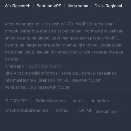
WikiResearch
|
Bantuan VPS
|
Kerja sama
|
Divisi Regional
Anda mengunjungi situs web WikiFX. WikiFX Internet dan
produk selulernya adalah alat pencarian informasi perusahaan
untuk pengguna global. Saat menggunakan produk WikiFX,
pengguna harus secara sadar mematuhi undang-undang dan
peraturan yang relevan di negara dan wilayah tempat mereka
berada.
Whatsapp：6285158070850
Jika Anda memiliki informasi lisensi atau koreksi kesalahan
informasi lainnya, silakan kirim ke：qa@wikifx.com
Kerja sama：business@wikifx.com
BITSENTRY
Dollars Markets
sardis
iq option
Maono Global Markets
RAVEX
FORTUNO MARKETS
Selebihnya
Cabana Capital
Savexa
moomoo
Longsharks Capital
Fortex
AFAQ TRADE