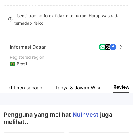
9
7
Lisensi trading forex tidak ditemukan. Harap waspada
8
terhadap risiko.
9
Informasi Dasar
Registered region
Brasil
Periode operasi
5-10 tahun
Review
Profil perusahaan
Tanya & Jawab Wiki
Nama perusahaan
Nu Invest Corretora de Valores S.A.
Pengguna yang melihat
NuInvest
juga
melihat..