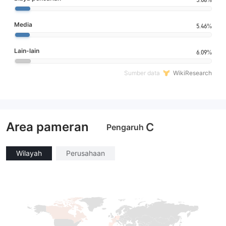
Media
5.46%
Lain-lain
6.09%
Sumber data
WikiResearch
Area pameran
C
Pengaruh
Wilayah
Perusahaan