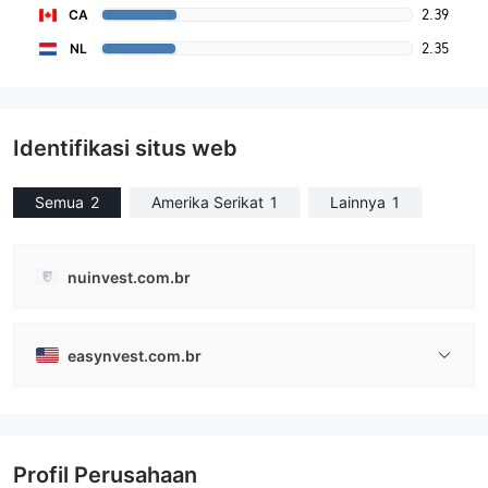
2.39
CA
2.35
NL
Identifikasi situs web
Semua
2
Amerika Serikat
1
Lainnya
1
nuinvest.com.br
easynvest.com.br
Profil Perusahaan