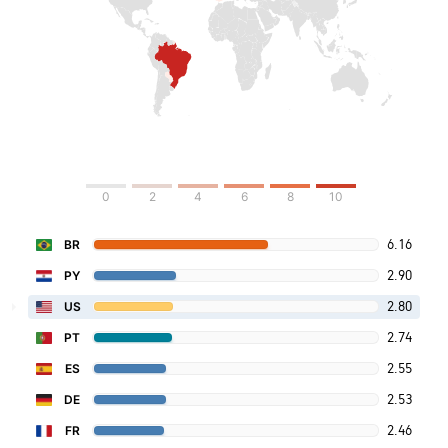
0
2
4
6
8
10
6.16
BR
2.90
PY
2.80
US
2.74
PT
2.55
ES
2.53
DE
2.46
FR