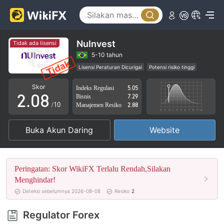
3
4
5
NuInvest
Tidak ada lisensi
0
6
5-10 tahun
Lisensi Peraturan Dicurigai
Potensi risiko tinggi
1
7
Skor
Indeks Regulasi
5.05
2
.
0
8
Bisnis
7.29
/10
Manajemen Resiko
2.88
3
1
9
Buka Akun Daring
Website
4
2
5
3
Peringatan: Skor WikiFX Terlalu Rendah,Silakan
6
4
Menghindar!
Deteksi sebelumnya 2026-08-08
Resiko
2
7
5
Regulator Forex
8
6