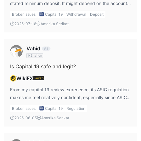
Platform ini menawarkan fungsi penyalinan portofolio model,
stated minimum deposit. It might depend on the account
memungkinkan pengguna untuk langsung menyalin posisi tim
type and market you trade. I usually confirm this with
Broker Issues
Capital 19
Withdrawal
Deposit
profesional ke akun mereka tanpa operasi manual. Ini cocok
customer support before opening an account.
2025-07-18
Amerika Serikat
untuk investor yang lebih suka mengikuti strategi yang telah
ditentukan sebelumnya.
Vahid
1-2 tahun
Is Capital 19 safe and legit?
WikiFX
Jawab
From my capital 19 review experience, its ASIC regulation
makes me feel relatively confident, especially since ASIC
is known for strict oversight. Still, safety isn’t just about
Broker Issues
Capital 19
Regulation
the license — I always test withdrawal speed and
2025-06-05
Amerika Serikat
customer support with a small amount before committing
more funds.