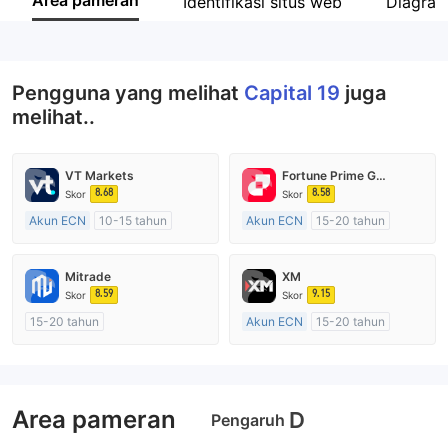
Area pameran
Identifikasi situs web
Diagram
Karyawan perusahaan
--
Pengguna yang melihat
Capital 19
juga
melihat..
VT Markets
Fortune Prime Global
8.68
8.58
Skor
Skor
Akun ECN
10-15 tahun
Akun ECN
15-20 tahun
Diatur di Australia
Diatur di Australia
Market Maker (MM)
Market Maker (MM)
Mitrade
XM
Lisensi Penuh MT4
Lisensi Penuh MT4
8.59
9.15
Skor
Skor
15-20 tahun
Akun ECN
15-20 tahun
Diatur di Australia
Diatur di Australia
Market Maker (MM)
Market Maker (MM)
Penelitian mandiri
Lisensi Penuh MT4
Area pameran
D
Pengaruh