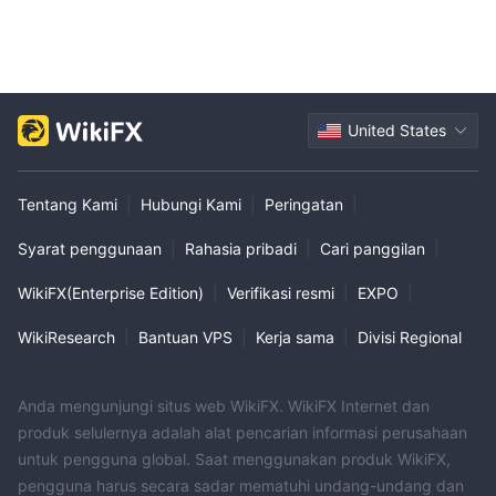
United States
Tentang Kami
|
Hubungi Kami
|
Peringatan
|
Syarat penggunaan
|
Rahasia pribadi
|
Cari panggilan
|
WikiFX(Enterprise Edition)
|
Verifikasi resmi
|
EXPO
|
WikiResearch
|
Bantuan VPS
|
Kerja sama
|
Divisi Regional
Anda mengunjungi situs web WikiFX. WikiFX Internet dan
produk selulernya adalah alat pencarian informasi perusahaan
untuk pengguna global. Saat menggunakan produk WikiFX,
pengguna harus secara sadar mematuhi undang-undang dan