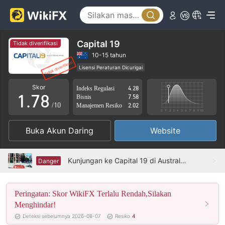
2
3
3
4
4
5
Capital 19
Tidak diverifikasi
5
6
10-15 tahun
Lisensi Peraturan Dicurigai
0
6
7
Lingkup Bisnis Mencurigakan
Potensi risiko tinggi
Skor
Indeks Regulasi
4.28
1
.
7
8
Bisnis
7.58
/10
Manajemen Resiko
2.02
2
8
9
Buka Akun Daring
Website
3
9
4
Kunjungan ke Capital 19 di Australia - Tidak Ditemukan Kantor
Danger
5
Peringatan: Skor WikiFX Terlalu Rendah,Silakan
6
Menghindar!
7
Deteksi sebelumnya 2026-08-07
Resiko
4