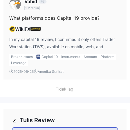
Vahid
1-2 tahun
What platforms does Capital 19 provide?
WikiFX
Jawab
In my capital 19 review, I confirmed it only offers Trader
Workstation (TWS), available on mobile, web, and
desktop. From my use, the interface is intuitive, and it
Broker Issues
Capital 19
Instruments
Account
Platform
works well for both beginners and experienced investors.
Leverage
2025-05-26
Amerika Serikat
Tidak lagi
Tulis Review