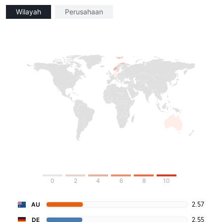
Wilayah
Perusahaan
0
2
4
6
8
10
2.57
AU
2.55
DE