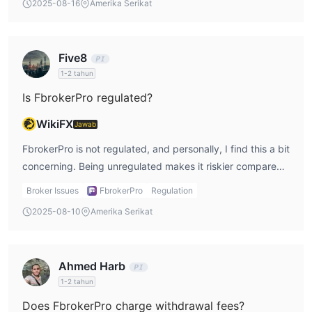
2025-08-16
Amerika Serikat
which account type would be the best choice.
Five8
1-2 tahun
Is FbrokerPro regulated?
WikiFX
Jawab
FbrokerPro is not regulated, and personally, I find this a bit
concerning. Being unregulated makes it riskier compared
to brokers that follow strict financial oversight. I always
Broker Issues
FbrokerPro
Regulation
prioritize regulation because it ensures some level of
2025-08-10
Amerika Serikat
protection for my funds. In my case, I’d be extra cautious
while trading with an unregulated broker like FbrokerPro.
Ahmed Harb
1-2 tahun
Does FbrokerPro charge withdrawal fees?