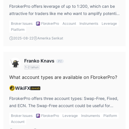
dompet elektronik
untuk deposit dan penarikan. Namun,
FbrokerPro offers leverage of up to 1:200, which can be
waktu pemrosesan transfer dan biaya terkait tidak diketahui.
attractive for traders like me who want to amplify potential
returns. However, I also know that higher leverage
Broker Issues
FbrokerPro
Account
Instruments
Leverage
increases both profits and risks. Personally, I would use
Platform
leverage cautiously to avoid overexposing myself to
2025-08-22
Amerika Serikat
market volatility.
Franko Knavs
1-2 tahun
What account types are available on FbrokerPro?
WikiFX
Jawab
FbrokerPro offers three account types: Swap-Free, Fixed,
and ECN. The Swap-Free account could be useful for
those like me who prefer to avoid interest charges, which
Broker Issues
FbrokerPro
Leverage
Instruments
Platform
is a positive. However, the lack of a demo account or
Account
proper platform options makes me feel unsure about