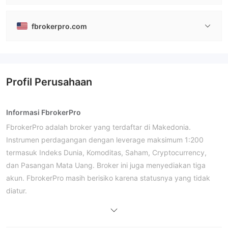
fbrokerpro.com
Profil Perusahaan
Informasi FbrokerPro
FbrokerPro adalah broker yang terdaftar di Makedonia.
Instrumen perdagangan dengan leverage maksimum 1:200
termasuk Indeks Dunia, Komoditas, Saham, Cryptocurrency,
dan Pasangan Mata Uang. Broker ini juga menyediakan tiga
akun. FbrokerPro masih berisiko karena statusnya yang tidak
diatur.
Pro dan Kontra
Apakah FbrokerPro Legal?
tidak diatur
FbrokerPro
, sehingga lebih tidak aman