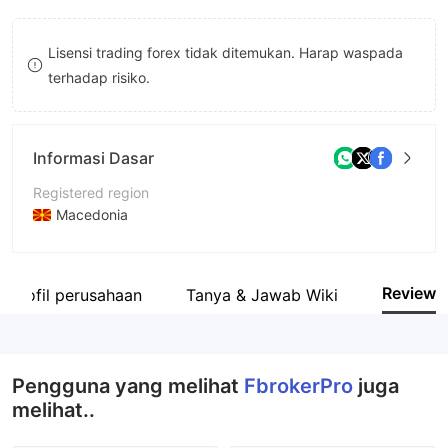
9
7
7
Lisensi trading forex tidak ditemukan. Harap waspada
8
8
terhadap risiko.
9
9
Informasi Dasar
Registered region
Macedonia
Periode operasi
2-5 tahun
Review
Profil perusahaan
Tanya & Jawab Wiki
Nama perusahaan
FbrokerPro
Pengguna yang melihat
FbrokerPro
juga
melihat..