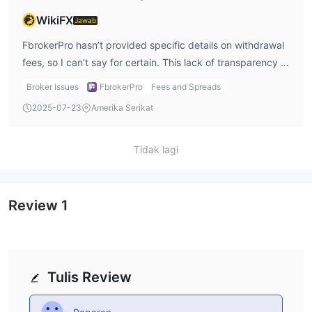
WikiFX
Jawab
FbrokerPro hasn’t provided specific details on withdrawal
fees, so I can’t say for certain. This lack of transparency is
concerning to me, as I like to know exactly what I’m
Broker Issues
FbrokerPro
Fees and Spreads
paying for when withdrawing funds. It’s important to get
2025-07-23
Amerika Serikat
clarity on this before committing to any withdrawals.
Tidak lagi
Review
1
Tulis Review