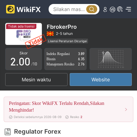
FbrokerPro
Tidak ada lisensi
0
2-5 tahun
Lisensi Peraturan Dicurigai
1
Lingkup Bisnis Mencurigakan
Potensi risiko tinggi
Skor
Indeks Regulasi
3.89
2
.
0
0
Bisnis
6.35
/10
Manajemen Resiko
2.76
3
1
1
Mesin waktu
Website
4
2
2
5
3
3
Peringatan: Skor WikiFX Terlalu Rendah,Silakan
6
4
4
Menghindar!
Deteksi sebelumnya 2026-08-09
Resiko
2
7
5
5
Regulator Forex
8
6
6