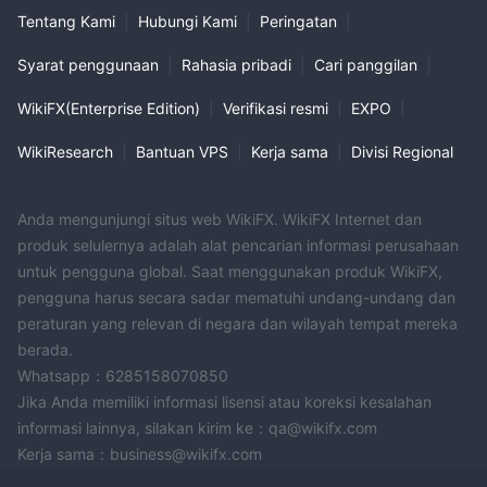
Tentang Kami
|
Hubungi Kami
|
Peringatan
|
Syarat penggunaan
|
Rahasia pribadi
|
Cari panggilan
|
WikiFX(Enterprise Edition)
|
Verifikasi resmi
|
EXPO
|
WikiResearch
|
Bantuan VPS
|
Kerja sama
|
Divisi Regional
Anda mengunjungi situs web WikiFX. WikiFX Internet dan
produk selulernya adalah alat pencarian informasi perusahaan
untuk pengguna global. Saat menggunakan produk WikiFX,
pengguna harus secara sadar mematuhi undang-undang dan
peraturan yang relevan di negara dan wilayah tempat mereka
berada.
Whatsapp：6285158070850
Jika Anda memiliki informasi lisensi atau koreksi kesalahan
informasi lainnya, silakan kirim ke：qa@wikifx.com
Kerja sama：business@wikifx.com