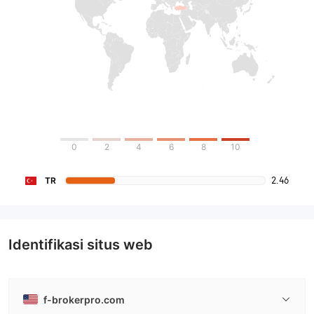
0
2
4
6
8
10
2.46
TR
Identifikasi situs web
f-brokerpro.com