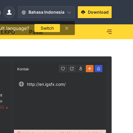
Bahasa Indonesia
Download
ult language?
Switch
EXPO
Pasar
Kontak
http://en.igsfx.com/
mt
ko
.11