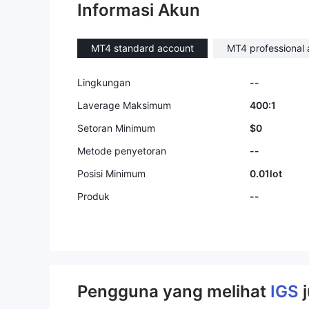
Informasi Akun
MT4 standard account
MT4 professional
Lingkungan
--
Laverage Maksimum
400:1
Setoran Minimum
$0
Metode penyetoran
--
Posisi Minimum
0.01lot
Produk
--
Pengguna yang melihat
IGS