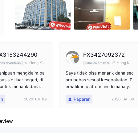
Karyawan perusahaan
--
X3153244290
FX3427092372
Hong Kon
Hong Kon
dak diverifikasi
Tidak diverifikasi
g
g
penipuan mengklaim ba
Saya tidak bisa menarik dana sec
asis di luar negeri, di
ara bebas sesuai kesepakatan. P
 untuk menarik dana. K
erhatikan platform ini di mana yan
 bulanan semakin sedi
g disebut Xuan Ce adalah agen d
an
Paparan
2020-04-09
2020-04-09
omestik dan Anda tidak bisa mem
iliki kebebasan berdagang.
eview