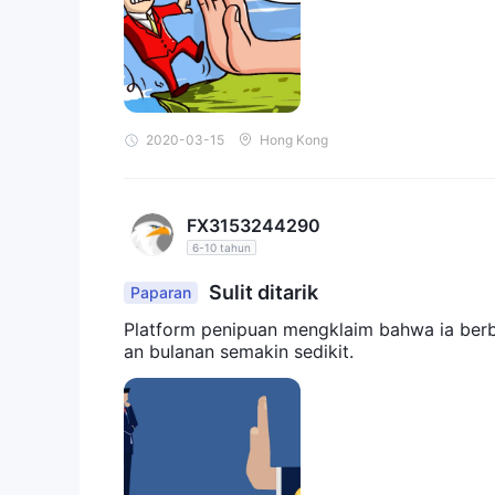
2020-03-15
Hong Kong
FX3153244290
6-10 tahun
Sulit ditarik
Paparan
Platform penipuan mengklaim bahwa ia berbas
an bulanan semakin sedikit.