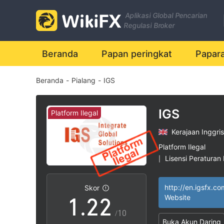
Aplikasi Global Pencarian
Regulasi Broker
Beranda
Papan peringkat
Papar
Beranda
-
Pialang
-
IGS
IGS
Platform Ilegal
Kerajaan Inggris
0
0
Platform Ilegal
Lisensi Peraturan 
|
0
1
1
Lingkup Bisnis M
|
Potensi risiko ting
|
http://en.igsfx.co
Skor
1
.
2
2
Website
/10
Buka Akun Daring