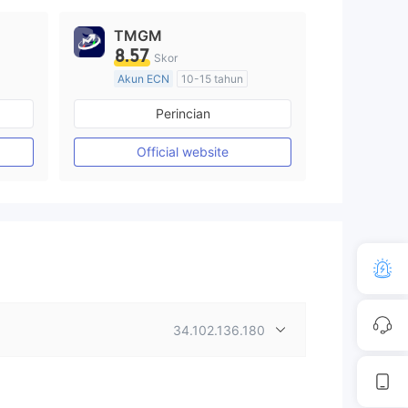
TMGM
8.57
Skor
Akun ECN
10-15 tahun
Diatur di Australia
Perincian
Market Maker (MM)
Lisensi Penuh MT4
Official website
34.102.136.180