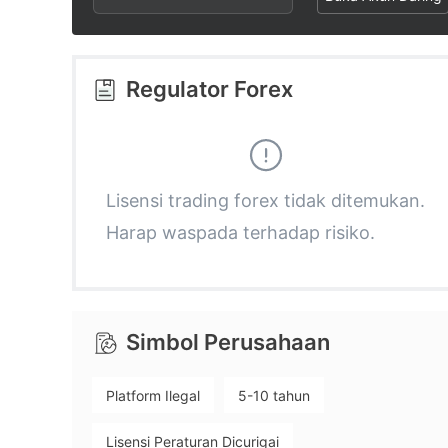
2
3
3
3
4
4
Regulator Forex
4
5
5
5
6
6
Lisensi trading forex tidak ditemukan.
Harap waspada terhadap risiko.
6
7
7
7
8
8
Simbol Perusahaan
8
9
9
Platform Ilegal
5-10 tahun
9
Lisensi Peraturan Dicurigai