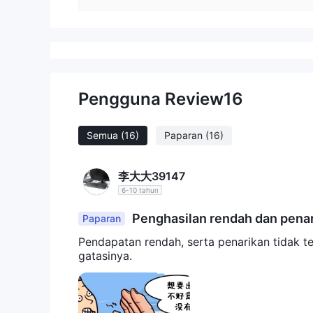
Pengguna Review
16
Semua
(16)
Paparan
(16)
李大大39147
6-10 tahun
Penghasilan rendah dan penari
Paparan
Pendapatan rendah, serta penarikan tidak t
gatasinya.