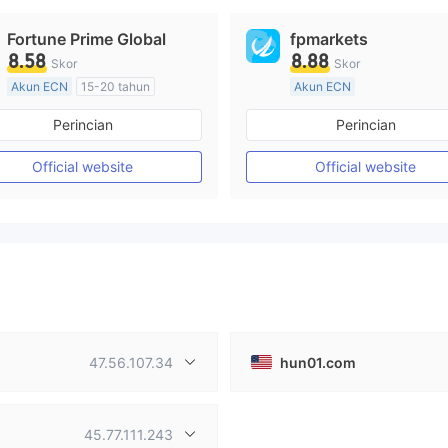
Fortune Prime Global
fpmarkets
8.58
8.88
Skor
Skor
Akun ECN
15-20 tahun
Akun ECN
Diatur di Australia
Lebih dari 20 tahun
Perincian
Perincian
Market Maker (MM)
Diatur di Australia
Lisensi Penuh MT4
Market Maker (MM)
Official website
Official website
Lisensi Penuh MT4
47.56.107.34
hun01.com
45.77.111.243