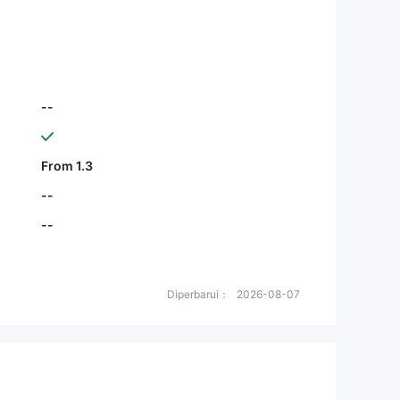
--
From 1.3
--
--
Diperbarui：
2026-08-07