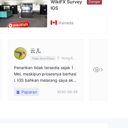
WikiFX Survey
Danger
IGS
Kanada
云儿
云儿
Hong Kon
Tidak diverifikasi
Tidak diveri
g
Penarikan tidak tersedia sejak 1
Penarikan tidak t
16
Mei, meskipun prosesnya berhasi
i. Saya menerapk
l. IGS bahkan melarang saya aku
tanggal 21, yang 
n. Dana kami hancur. Pemimpin y
erima, meskipun 
Paparan
Paparan
2020-06-29
ang mengoperasikan akun saya d
sil.
ihukum. Saya tidak tahu apakah
polisi bisa mengambil kembali da
na itu kepada kami.