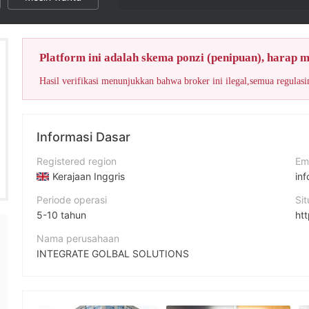
Skor WikiFX un
Platform ini adalah skema ponzi (penipuan), harap 
Informasi Dasar
Registered region
Em
Kerajaan Inggris
in
Periode operasi
Si
5-10 tahun
htt
Nama perusahaan
INTEGRATE GOLBAL SOLUTIONS
Singkatan
IGS