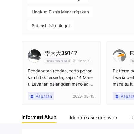
Lingkup Bisnis Mencurigakan
Potensi risiko tinggi
李大大39147
F
Hong Kon
Tidak diverifikasi
Ti
g
Pendapatan rendah, serta penari
Platform 
kan tidak tersedia, sejak 14 Mare
hwa ia berb
t. Layanan pelanggan menolak un
mana sulit
tuk mengatasinya.
euntungan
Paparan
Papar
2020-03-15
kit.
Informasi Akun
Identifikasi situs web
R