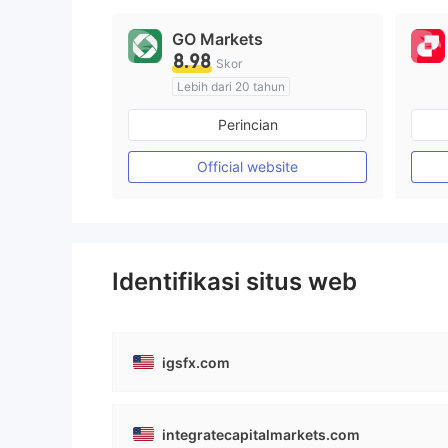
GO Markets
8.98
Skor
Lebih dari 20 tahun
Diatur di Australia
Perincian
Market Maker (MM)
cTrader
Official website
Identifikasi situs web
igsfx.com
integratecapitalmarkets.com