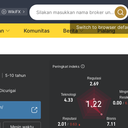
WikiFX
Switch to browser defa
an
Komunitas
Berita
Pialang
Peringkat indeks
|
5-10 tahun
Regulasi
2.69
Dicurigai
Mng
Teknologi
encurigakan
Resi
4.33
1.22
0.00
/
6
gi
m/
Reputasi
Bisnis
2.01
7.11
/
0.63
Mesin waktu