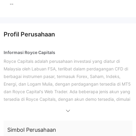
--
Profil Perusahaan
Informasi Royce Capitals
Royce Capitals adalah perusahaan investasi yang diatur di
Malaysia oleh Labuan FSA, terlibat dalam perdagangan CFD di
berbagai instrumen pasar, termasuk Forex, Saham, Indeks,
Energi, dan Logam Mulia, dengan perdagangan tersedia di MT5
dan Royce Capital's Web Trader. Ada beberapa jenis akun yang
tersedia di Royce Capitals, dengan akun demo tersedia, dimulai
dari deposit minimum $5,000, dengan leverage hingga 1:400.
Kelebihan dan Kekurangan
Apakah Royce Capitals Legal?
Royce Capitals memiliki lisensi Straight Through Processing
Simbol Perusahaan
Otoritas Jasa Keuangan Labuan (Labuan
(STP) dari