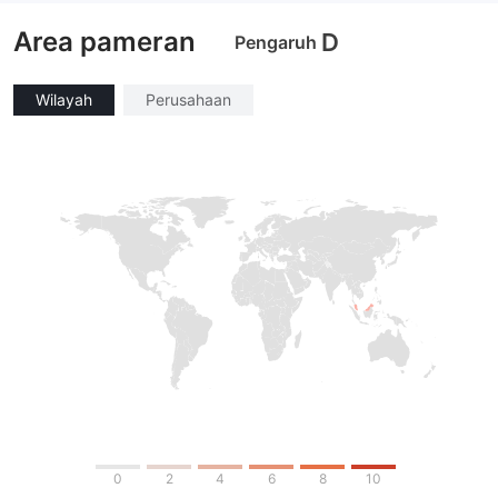
Penelitian mandiri
Lisensi Penuh MT4
Area pameran
D
Pengaruh
Wilayah
Perusahaan
0
2
4
6
8
10