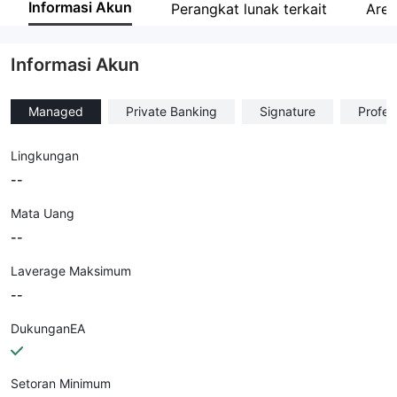
Informasi Akun
Perangkat lunak terkait
Are
Karyawan perusahaan
--
Informasi Akun
Managed
Private Banking
Signature
Profes
Lingkungan
--
Mata Uang
--
Laverage Maksimum
--
DukunganEA
Setoran Minimum