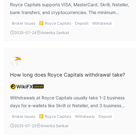
Spread Royce Capitals bervariasi berdasarkan jenis akun: 0,5
Royce Capitals supports VISA, MasterCard, Skrill, Neteller,
hingga 1,5 pip untuk Akun Profesional, 0,1 hingga 1 pip untuk
bank transfers, and cryptocurrencies. The minimum
Akun Signature, dan 0,1 hingga 0,5 pip untuk Akun Private
deposit for the Professional account is $5,000, and the
Broker Issues
Royce Capitals
Deposit
Withdrawal
Banking.
deposit process is instant for credit cards and e-wallets.
2025-07-24
Amerika Serikat
There are no deposit fees, which is a great perk.
Platform Perdagangan
Deposit dan Penarikan
biaya deposit
Royce Capital tidak mengenakan
. Deposit
minimum adalah $5.000 untuk akun profesional.
How long does Royce Capitals withdrawal take?
WikiFX
Jawab
Withdrawals at Royce Capitals usually take 1-2 business
days for e-wallets like Skrill or Neteller, and 3 business
days for bank transfers. I appreciate the relatively quick
Broker Issues
Royce Capitals
Withdrawal
Deposit
processing time for most methods.
2025-07-22
Amerika Serikat