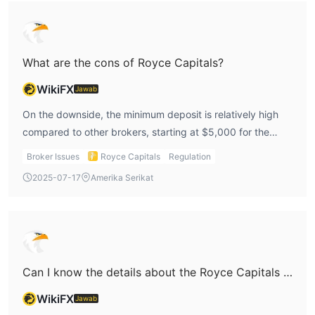
What are the cons of Royce Capitals?
WikiFX
Jawab
On the downside, the minimum deposit is relatively high
compared to other brokers, starting at $5,000 for the
Professional account. While they are regulated by LFSA,
Broker Issues
Royce Capitals
Regulation
the offshore regulation doesn’t offer the same level of
2025-07-17
Amerika Serikat
investor protection. Plus, there's no 24/7 customer
support, which is a bit inconvenient for urgent queries.
Can I know the details about the Royce Capitals fees?
WikiFX
Jawab