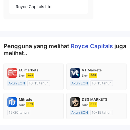
Royce Capitals Ltd
Pengguna yang melihat
Royce Capitals
juga
melihat..
EC markets
VT Markets
9.24
8.68
Skor
Skor
Akun ECN
10-15 tahun
Akun ECN
10-15 tahun
Diatur di Australia
Diatur di Australia
Market Maker (MM)
Market Maker (MM)
Mitrade
DBG MARKETS
Lisensi Penuh MT4
Lisensi Penuh MT4
8.59
8.81
Skor
Skor
15-20 tahun
Akun ECN
10-15 tahun
Diatur di Australia
Diatur di Australia
Market Maker (MM)
Market Maker (MM)