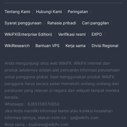
Tentang Kami
|
Hubungi Kami
|
Peringatan
|
Syarat penggunaan
|
Rahasia pribadi
|
Cari panggilan
|
WikiFX(Enterprise Edition)
|
Verifikasi resmi
|
EXPO
|
WikiResearch
|
Bantuan VPS
|
Kerja sama
|
Divisi Regional
Anda mengunjungi situs web WikiFX. WikiFX Internet dan
produk selulernya adalah alat pencarian informasi perusahaan
untuk pengguna global. Saat menggunakan produk WikiFX,
pengguna harus secara sadar mematuhi undang-undang dan
peraturan yang relevan di negara dan wilayah tempat mereka
berada.
Whatsapp：6285158070850
Jika Anda memiliki informasi lisensi atau koreksi kesalahan
informasi lainnya, silakan kirim ke：qa@wikifx.com
Kerja sama：business@wikifx.com