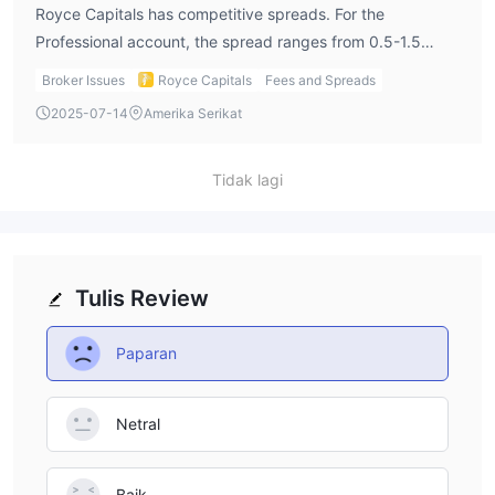
Royce Capitals has competitive spreads. For the
Professional account, the spread ranges from 0.5-1.5
pips. The Signature account has spreads from 0.1-1 pips,
Broker Issues
Royce Capitals
Fees and Spreads
and the Private Banking account has spreads from 0.1-0.5
2025-07-14
Amerika Serikat
pips. Commissions are charged only for the Raw Spread
account, which costs $3 per lot.
Tidak lagi
Tulis Review
Paparan
Netral
Baik