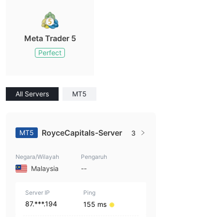
Meta Trader 5
Perfect
All Servers
MT5
RoyceCapitals-Server
MT5
3
Negara/Wilayah
Pengaruh
Malaysia
--
Server IP
Ping
87.***.194
155 ms