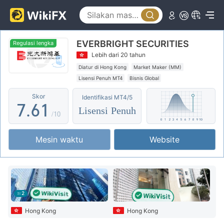
2
1
3
2
EVERBRIGHT SECURITIES
4
3
Regulasi lengka
Lebih dari 20 tahun
5
4
Diatur di Hong Kong
Market Maker (MM)
Lisensi Penuh MT4
Bisnis Global
6
5
0
Skor
Identifikasi MT4/5
7
.
6
1
Lisensi Penuh
/10
8
7
2
Mesin waktu
Website
9
8
3
9
4
5
2
6
Hong Kong
Hong Kong