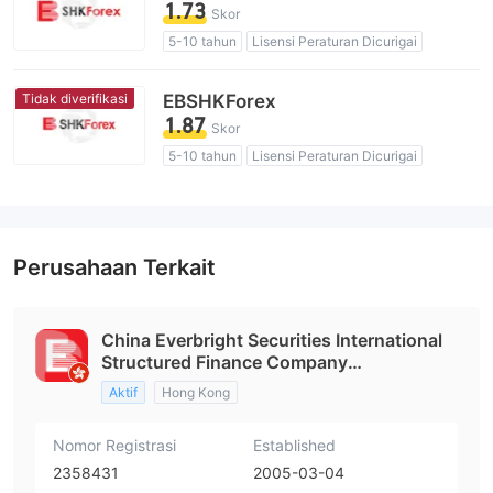
1.73
Skor
5-10 tahun
Lisensi Peraturan Dicurigai
Lingkup Bisnis Mencurigakan
Potensi risiko tinggi
Tidak diverifikasi
EBSHKForex
1.87
Skor
5-10 tahun
Lisensi Peraturan Dicurigai
Lingkup Bisnis Mencurigakan
Potensi risiko tinggi
Perusahaan Terkait
China Everbright Securities International
Structured Finance Company
Limited(Hong Kong)
Aktif
Hong Kong
Nomor Registrasi
Established
2358431
2005-03-04