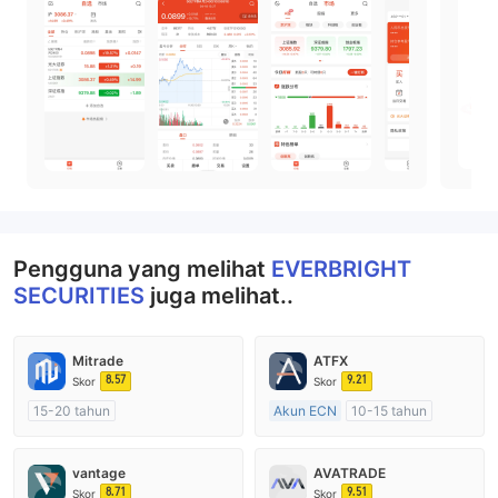
Pengguna yang melihat
EVERBRIGHT
SECURITIES
juga melihat..
Mitrade
ATFX
8.57
9.21
Skor
Skor
15-20 tahun
Akun ECN
10-15 tahun
Diatur di Australia
Diatur di Australia
Market Maker (MM)
Market Maker (MM)
vantage
AVATRADE
Penelitian mandiri
Lisensi Penuh MT4
8.71
9.51
Skor
Skor