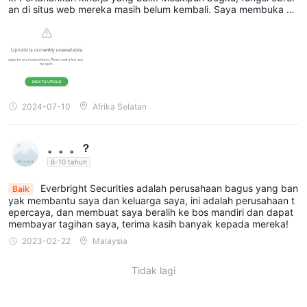
an di situs web mereka masih belum kembali. Saya membuka ak
un dengan mereka beberapa minggu yang lalu. Kemarin, saya m
engajukan permintaan penarikan. Masih dalam proses penyelesa
ian oleh departemen keuangan mereka. Karena fungsi obrolan m
enghilang dari situs web mereka minggu ini, saya harus menelep
on nomor telepon dukungan pelanggan mereka untuk memeriks
a status penarikan. Melalui telepon, mereka mengatakan bahwa
mereka akan menghubungi departemen keuangan untuk mempr
oses penarikan dan mengirimkan statusnya melalui email setelah
2024-07-10
Afrika Selatan
disetujui.
。。。？
6-10 tahun
Everbright Securities adalah perusahaan bagus yang ban
Baik
yak membantu saya dan keluarga saya, ini adalah perusahaan t
epercaya, dan membuat saya beralih ke bos mandiri dan dapat
membayar tagihan saya, terima kasih banyak kepada mereka!
2023-02-22
Malaysia
Tidak lagi