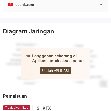
ebshk.com
Diagram Jaringan
Langganan sekarang di
Aplikasi untuk akses penuh
EVERBRIGHT
SECURITIES
Unduh APLIKASI
Pemalsuan
Tidak diverifikasi
SHKFX