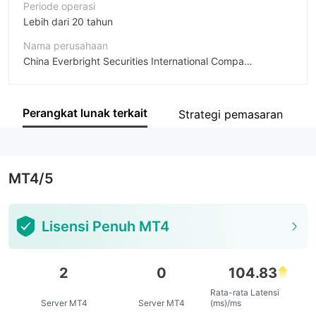
Periode operasi
Lebih dari 20 tahun
Nama perusahaan
China Everbright Securities International Company Limited
Singkatan
EVERBRIGHT SECURITIES
Perangkat lunak terkait
Strategi pemasaran
Karyawan perusahaan
--
MT4/5
Lisensi Penuh MT4
2
0
104.83
Rata-rata Latensi
Server MT4
Server MT4
(ms)/ms