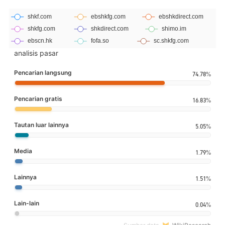
analisis pasar
Pencarian langsung
74.78%
Pencarian gratis
16.83%
Tautan luar lainnya
5.05%
Media
1.79%
Lainnya
1.51%
Lain-lain
0.04%