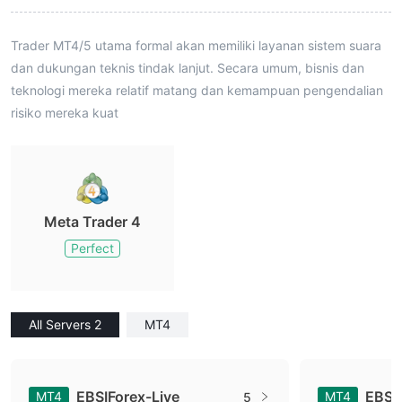
Trader MT4/5 utama formal akan memiliki layanan sistem suara
dan dukungan teknis tindak lanjut. Secara umum, bisnis dan
teknologi mereka relatif matang dan kemampuan pengendalian
risiko mereka kuat
Meta Trader 4
Perfect
All Servers 2
MT4
EBSIForex-Live
EBSI
MT4
MT4
5