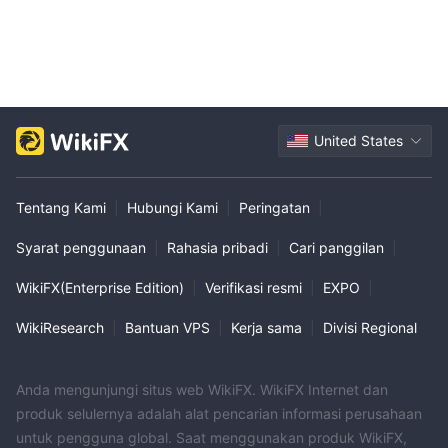
United States
Tentang Kami
|
Hubungi Kami
|
Peringatan
|
Syarat penggunaan
|
Rahasia pribadi
|
Cari panggilan
|
WikiFX(Enterprise Edition)
|
Verifikasi resmi
|
EXPO
|
WikiResearch
|
Bantuan VPS
|
Kerja sama
|
Divisi Regional
Anda mengunjungi situs web WikiFX. WikiFX Internet dan
produk selulernya adalah alat pencarian informasi perusahaan
untuk pengguna global. Saat menggunakan produk WikiFX,