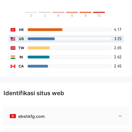
0
2
4
6
8
10
4.17
HK
3.25
US
2.65
TW
2.62
IN
2.45
CA
Identifikasi situs web
ebshkfg.com