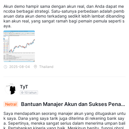
Akun demo hampir sama dengan akun real, dan Anda dapat me
ncoba berbagai strategi. Satu-satunya perbedaan adalah pemb
aruan data akun demo terkadang sedikit lebih lambat dibanding
kan akun real, yang sangat ramah bagi pemain pemula seperti s
aya.
2025-08-04
Thailand
TyT
6-10 tahun
Bantuan Manajer Akun dan Sukses Penari
Netral
kan, tetapi Fungsi Chat Hilang: Ulasan Pengalam
Saya mendapatkan seorang manajer akun yang ditugaskan untu
an Campuran
k saya. Dana yang saya tarik juga diterima di rekening bank say
a. Sepertinya, mereka sangat serius dalam menerima umpan bali
k. Pertahankan kinerja yang baik. Meskipun begitu, fungsi obrol