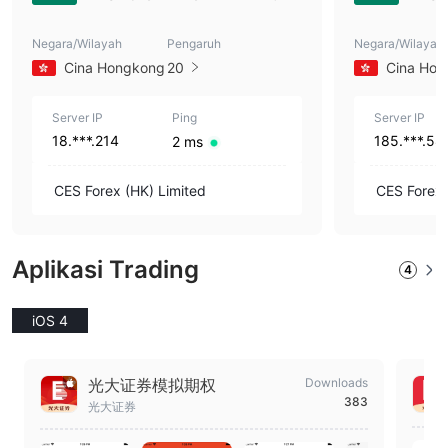
Negara/Wilayah
Pengaruh
Negara/Wilayah
Cina Hongkong
20
Cina Ho
Server IP
Ping
Server IP
18.***.214
185.***.58
2 ms
CES Forex (HK) Limited
CES Forex 
Aplikasi Trading
4
iOS 4
光大证券模拟期权
Downloads
383
光大证券