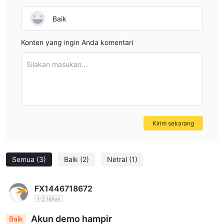
date spread information before opening a live account,
rather than relying on assumptions or general MT4
Baik
performance claims. This cautious approach helps ensure
you fully understand your potential costs and risks.
Konten yang ingin Anda komentari
Silakan masukan...
Kirim sekarang
Semua
(3)
Baik
(2)
Netral
(1)
FX1446718672
1-2 tahun
Akun demo hampir
Baik