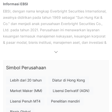
Informasi EBSI
EBSI, dengan nama lengkap Everbright Securities International,
awalnya didirikan pada tahun 1969 sebagai "Sun Hung Kai &
Co." dan menjadi anak perusahaan Everbright Securities Co.,
Ltd. pada tahun 2021. Perusahaan ini menawarkan layanan
keuangan termasuk manajemen kekayaan, keuangan korporat
& pasar modal, bisnis institusi, manajemen aset, dan investasi &
pembiayaan. Kelompok pelanggannya meliputi individu,
perusahaan, dan institusi.
Pada tahun 2024, perusahaan meluncurkan platform
Simbol Perusahaan
perdagangan sendiri melalui aplikasi seluler "EBSI GO!",
memungkinkan para trader untuk melakukan transaksi dengan
lebih mudah dan nyaman.
Lebih dari 20 tahun
Diatur di Hong Kong
regulasi oleh
SFC
Perusahaan saat ini di
, yang menunjukkan
Market Maker (MM)
Lisensi Derivatif (AGN)
tingkat kredibilitas dan perlindungan pelanggan tertentu.
lisensi
Namun, Anda harus tetap berhati-hati karena klaim
Lisensi Penuh MT4
Penelitian mandiri
HKGX dari perusahaan ini belum diverifikasi
hingga saat
ini.
Bisnis Global