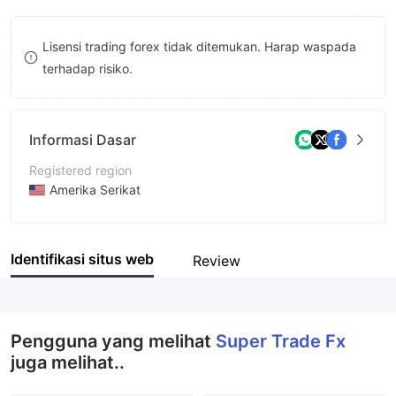
9
7
7
Lisensi trading forex tidak ditemukan. Harap waspada
8
8
terhadap risiko.
9
9
Informasi Dasar
Registered region
Amerika Serikat
Periode operasi
5-10 tahun
Identifikasi situs web
Review
Nama perusahaan
Super Trade Fx Limited
Pengguna yang melihat
Super Trade Fx
juga melihat..