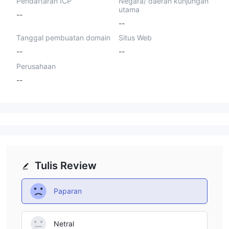
Pendaftaran ICP
Negara/ daerah kunjungan
utama
--
--
Tanggal pembuatan domain
Situs Web
--
--
Perusahaan
--
Tulis Review
Paparan
Netral