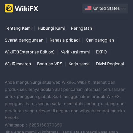
United States
Tentang Kami
|
Hubungi Kami
|
Peringatan
|
Syarat penggunaan
|
Rahasia pribadi
|
Cari panggilan
|
WikiFX(Enterprise Edition)
|
Verifikasi resmi
|
EXPO
|
WikiResearch
|
Bantuan VPS
|
Kerja sama
|
Divisi Regional
Anda mengunjungi situs web WikiFX. WikiFX Internet dan
produk selulernya adalah alat pencarian informasi perusahaan
untuk pengguna global. Saat menggunakan produk WikiFX,
pengguna harus secara sadar mematuhi undang-undang dan
peraturan yang relevan di negara dan wilayah tempat mereka
berada.
Whatsapp：6285158070850
Jika Anda memiliki informasi lisensi atau koreksi kesalahan