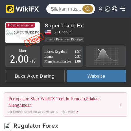
Super Trade Fx
Tidak ada lisensi
0
5-10 tahun
Lisensi Peraturan Dicurigai
1
Lingkup Bisnis Mencurigakan
Potensi risiko tinggi
Skor
Indeks Regulasi
2.57
2
.
0
0
Bisnis
6.37
/10
Manajemen Resiko
2.80
3
1
1
Buka Akun Daring
Website
4
2
2
5
3
3
Peringatan: Skor WikiFX Terlalu Rendah,Silakan
6
4
4
Menghindar!
Deteksi sebelumnya 2026-08-10
Resiko
2
7
5
5
Regulator Forex
8
6
6