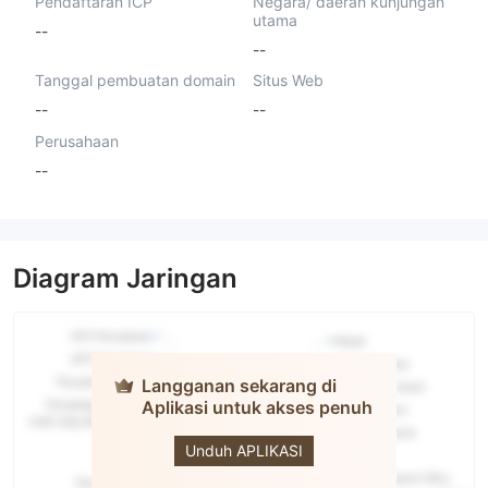
Pendaftaran ICP
Negara/ daerah kunjungan
utama
--
--
Tanggal pembuatan domain
Situs Web
--
--
Perusahaan
--
Diagram Jaringan
Langganan sekarang di
Aplikasi untuk akses penuh
FinaDexa
Unduh APLIKASI