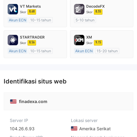
VT Markets
DecodeFX
8.68
8.55
Skor
Skor
Akun ECN
10-15 tahun
5-10 tahun
Diatur di Australia
Diatur di Australia
Market Maker (MM)
Market Maker (MM)
STARTRADER
XM
Lisensi Penuh MT4
Lisensi Penuh MT4
8.56
9.15
Skor
Skor
Akun ECN
10-15 tahun
Akun ECN
15-20 tahun
Diatur di Australia
Diatur di Australia
Market Maker (MM)
Market Maker (MM)
Lisensi Penuh MT4
Lisensi Penuh MT4
Identifikasi situs web
finadexa.com
Server IP
Lokasi server
104.26.6.93
Amerika Serikat