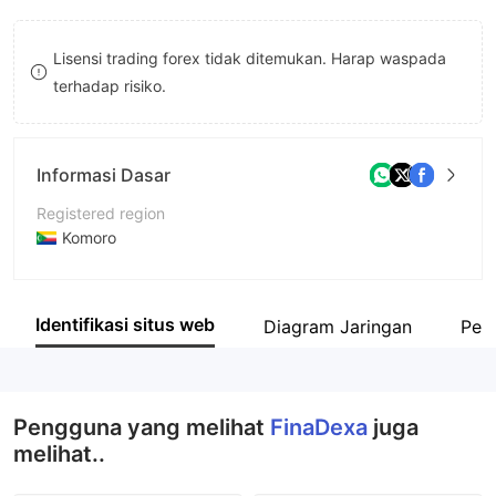
8
Lisensi trading forex tidak ditemukan. Harap waspada
9
terhadap risiko.
Informasi Dasar
Registered region
Komoro
Periode operasi
2-5 tahun
Identifikasi situs web
Diagram Jaringan
Peru
Nama perusahaan
Flux Ltd
Pengguna yang melihat
FinaDexa
juga
melihat..