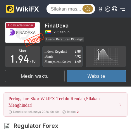
4
5
0
6
1
FinaDexa
Tidak ada lisensi
7
2
2-5 tahun
Lisensi Peraturan Dicurigai
0
8
3
Lingkup Bisnis Mencurigakan
Potensi risiko tinggi
Skor
Indeks Regulasi
3.88
1
.
9
4
Bisnis
4.92
/10
Manajemen Resiko
2.60
2
5
Mesin waktu
Website
3
6
4
7
Peringatan: Skor WikiFX Terlalu Rendah,Silakan
5
8
Menghindar!
Deteksi sebelumnya 2026-08-09
Resiko
2
6
9
Regulator Forex
7