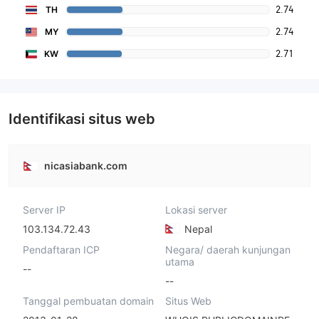
2.74
TH
2.74
MY
2.71
KW
Identifikasi situs web
nicasiabank.com
Server IP
Lokasi server
103.134.72.43
Nepal
Pendaftaran ICP
Negara/ daerah kunjungan
utama
--
--
Tanggal pembuatan domain
Situs Web