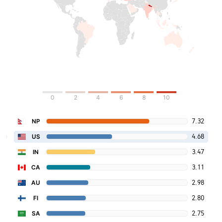
0
2
4
6
8
10
7.32
NP
4.68
US
3.47
IN
3.11
CA
2.98
AU
2.80
FI
2.75
SA