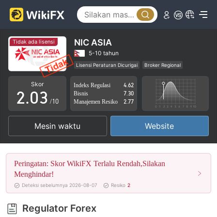
0
NIC ASIA
Tidak ada lisensi
0
1
5-10 tahun
Lisensi Peraturan Dicurigai
Broker Regional
1
2
Potensi risiko tinggi
Skor
Indeks Regulasi
4.62
2
.
0
3
Bisnis
7.30
/10
Manajemen Resiko
2.77
3
1
4
Mesin waktu
Website
4
2
5
5
3
6
Peringatan: Skor WikiFX Terlalu Rendah,Silakan
6
4
7
Menghindar!
Deteksi sebelumnya 2026-08-07
Resiko
2
7
5
8
Regulator Forex
8
6
9