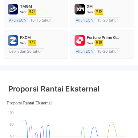
TMGM
XM
8.61
9.15
Skor
Skor
Akun ECN
10-15 tahun
Akun ECN
15-20 tahun
Diatur di Australia
Diatur di Australia
Market Maker (MM)
Market Maker (MM)
FXCM
Fortune Prime Global
Lisensi Penuh MT4
Lisensi Penuh MT4
9.41
8.58
Skor
Skor
Lebih dari 20 tahun
Akun ECN
15-20 tahun
Diatur di Australia
Diatur di Australia
Market Maker (MM)
Market Maker (MM)
Lisensi Penuh MT4
Lisensi Penuh MT4
Proporsi Rantai Eksternal