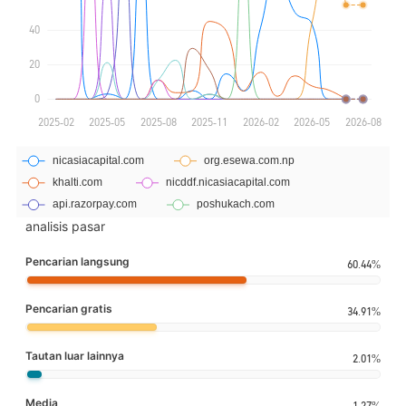
analisis pasar
Pencarian langsung
60.44%
Pencarian gratis
34.91%
Tautan luar lainnya
2.01%
Media
1.27%