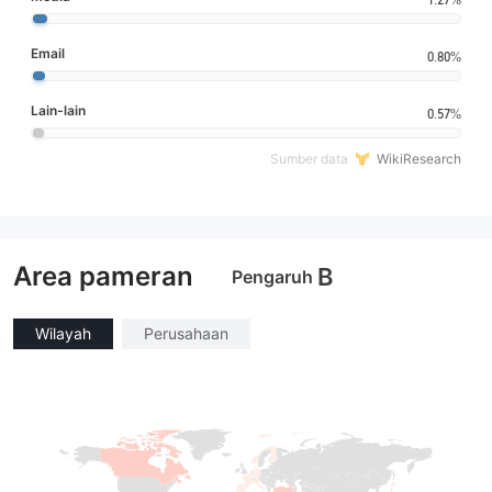
Email
0.80%
Lain-lain
0.57%
Sumber data
WikiResearch
Area pameran
B
Pengaruh
Wilayah
Perusahaan