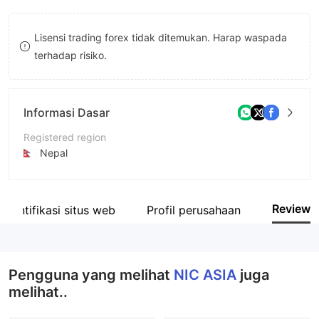
9
7
Lisensi trading forex tidak ditemukan. Harap waspada
8
terhadap risiko.
9
Informasi Dasar
Registered region
Nepal
Periode operasi
5-10 tahun
Review
Identifikasi situs web
Profil perusahaan
Nama perusahaan
NIC ASIA Bank Limited
Pengguna yang melihat
NIC ASIA
juga
melihat..