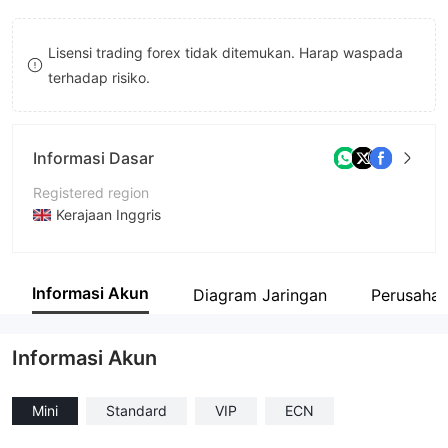
9
7
8
Lisensi trading forex tidak ditemukan. Harap waspada
8
9
terhadap risiko.
9
Informasi Dasar
Registered region
Kerajaan Inggris
Periode operasi
5-10 tahun
Informasi Akun
Diagram Jaringan
Perusahaa
Nama perusahaan
U.S.A.FUND, LLLP
Informasi Akun
Mini
Standard
VIP
ECN