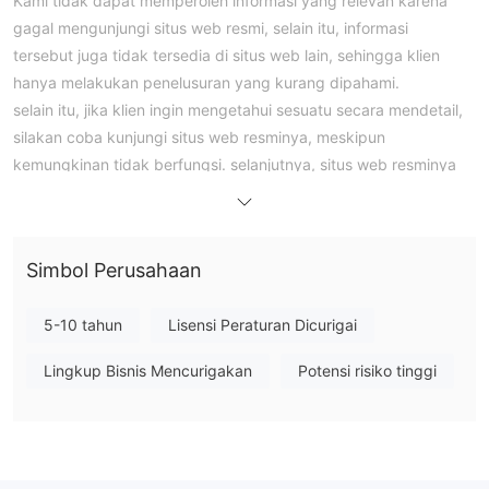
Kami tidak dapat memperoleh informasi yang relevan karena
gagal mengunjungi situs web resmi, selain itu, informasi
tersebut juga tidak tersedia di situs web lain, sehingga klien
hanya melakukan penelusuran yang kurang dipahami.
selain itu, jika klien ingin mengetahui sesuatu secara mendetail,
silakan coba kunjungi situs web resminya, meskipun
kemungkinan tidak berfungsi. selanjutnya, situs web resminya
adalah sebagai berikut: http://www. USAFX .cn/zh-cn/
Informasi Umum
USAFX, dimiliki oleh U.S.A.FUND, LLLP , adalah broker
Simbol Perusahaan
berpengalaman dalam bisnis, selain itu, terdaftar di Inggris
Raya, namun broker ini belum memberikan info lokasi kantor
5-10 tahun
Lisensi Peraturan Dicurigai
serta detail regulasi, juga yang kami tahu adalah bahwa broker
ini telah diverifikasi saat ini tidak memiliki peraturan yang valid,
Lingkup Bisnis Mencurigakan
Potensi risiko tinggi
selain itu, kemungkinan akan menjadi perusahaan tiruan yang
mencurigakan.
Instrumen Pasar
informasi yang kami cari di situs web lain adalah itu USAFX