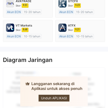
AVATRADE
GTCFX
9.51
9.23
Skor
Skor
Akun ECN
15-20 tahun
Akun ECN
15-20 tahun
Diatur di Australia
Diatur di Kerajaan Inggris
Market Maker (MM)
Market Maker (MM)
VT Markets
ATFX
Lisensi Penuh MT4
Lisensi Penuh MT4
8.68
9.21
Skor
Skor
Akun ECN
10-15 tahun
Akun ECN
10-15 tahun
Diatur di Australia
Diatur di Australia
Market Maker (MM)
Market Maker (MM)
Lisensi Penuh MT4
Lisensi Penuh MT4
Diagram Jaringan
Langganan sekarang di
Aplikasi untuk akses penuh
USAFX
Unduh APLIKASI