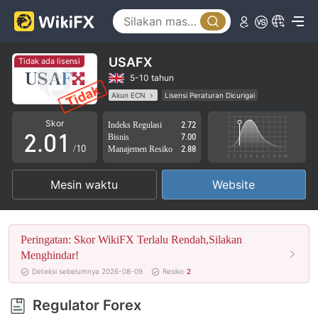
USAFX
Tidak ada lisensi
0
5-10 tahun
Akun ECN
Lisensi Peraturan Dicurigai
1
0
Lingkup Bisnis Mencurigakan
Potensi risiko tinggi
Skor
Indeks Regulasi
2.72
2
.
0
1
Bisnis
7.00
/10
Manajemen Resiko
2.88
3
1
2
Mesin waktu
Website
4
2
3
5
3
4
Peringatan: Skor WikiFX Terlalu Rendah,Silakan
6
4
5
Menghindar!
Deteksi sebelumnya 2026-08-09
Resiko
2
7
5
6
Regulator Forex
8
6
7