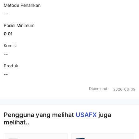
Metode Penarikan
--
Posisi Minimum
0.01
Komisi
--
Produk
--
Diperbarui：
2026-08-09
Pengguna yang melihat
USAFX
juga
melihat..