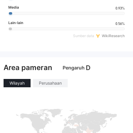
Media
0.93%
Lain-lain
0.56%
Sumber data
WikiResearch
Area pameran
D
Pengaruh
Wilayah
Perusahaan