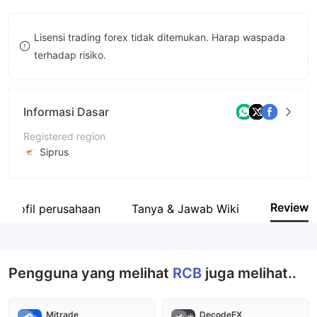
9
7
Lisensi trading forex tidak ditemukan. Harap waspada
8
terhadap risiko.
9
Informasi Dasar
Registered region
Siprus
Periode operasi
5-10 tahun
Review
Profil perusahaan
Tanya & Jawab Wiki
Nama perusahaan
RCB Bank Ltd
Pengguna yang melihat
RCB
juga melihat..
Mitrade
DecodeFX