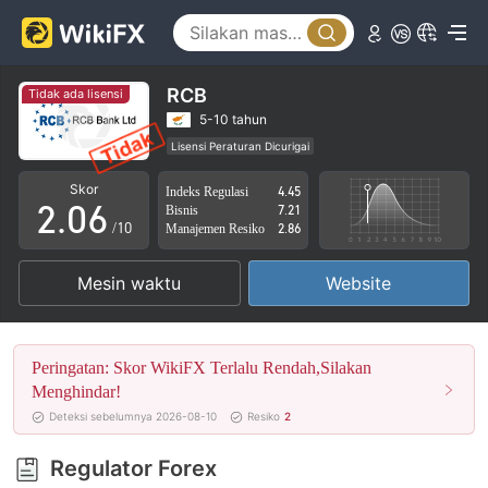
1
2
3
RCB
Tidak ada lisensi
0
4
5-10 tahun
Lisensi Peraturan Dicurigai
1
5
Lingkup Bisnis Mencurigakan
Potensi risiko tinggi
Skor
Indeks Regulasi
4.45
2
.
0
6
Bisnis
7.21
/10
Manajemen Resiko
2.86
3
1
7
Mesin waktu
Website
4
2
8
5
3
9
Peringatan: Skor WikiFX Terlalu Rendah,Silakan
6
4
Menghindar!
Deteksi sebelumnya 2026-08-10
Resiko
2
7
5
Regulator Forex
8
6