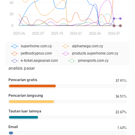
analisis pasar
Pencarian gratis
37.91%
Pencarian langsung
36.51%
Tautan luar lainnya
22.67%
Email
1.43%