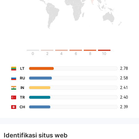
0
2
4
6
8
10
2.78
LT
2.58
RU
2.41
IN
2.40
TR
2.39
CH
Identifikasi situs web