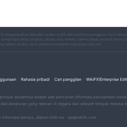
FX mengumpulkan data dari sumber publik dan kontribusi pengguna. Kami berup
semua data selalu lengkap, akurat, atau terbaru, karena dapat berubah seiring 
ng melalui sumber resmi sebelum mengambil keputusan apa pun.
|
|
|
nggunaan
Rahasia pribadi
Cari panggilan
WikiFX(Enterprise Edit
 produk selulernya adalah alat pencarian informasi perusahaan unt
an peraturan yang relevan di negara dan wilayah tempat mereka 
an informasi lainnya, silakan kirim ke：qa@wikifx.com