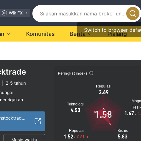
WikiFX
Switch to browser defa
an
Komunitas
Berita
Pialang
cktrade
Peringkat indeks
|
2-5 tahun
Regulasi
2.69
curigai
encurigakan
Mng
Teknologi
gi
Resi
4.50
1.58
1.67
/
1
https://www.optionstocktrade.com/
Reputasi
Bisnis
1.52
5.83
/
0.81
Mesin waktu