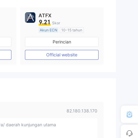
ATFX
9.21
Skor
Akun ECN
10-15 tahun
Diatur di Australia
Perincian
Market Maker (MM)
Lisensi Penuh MT4
Official website
82.180.138.170
a/ daerah kunjungan utama