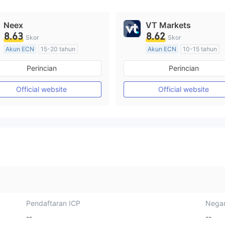
Neex
VT Markets
8.63
8.62
Skor
Skor
Akun ECN
15-20 tahun
Akun ECN
10-15 tahun
Diatur di Australia
Diatur di Australia
Perincian
Perincian
Market Maker (MM)
Market Maker (MM)
Lisensi Penuh MT4
Lisensi Penuh MT4
Official website
Official website
Pendaftaran ICP
Negar
--
--