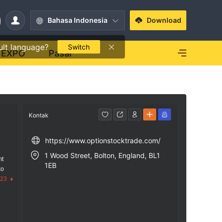
Bahasa Indonesia
Download
ult language?
Switch
EXPO
Pasar
Kontak
https://www.optionstocktrade.com/
1 Wood Street, Bolton, England, BL1
mt
1EB
ko
.23