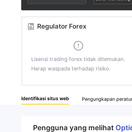
2
6
9
3
7
Regulator Forex
4
8
5
9
Lisensi trading forex tidak ditemukan.
Harap waspada terhadap risiko.
6
7
Identifikasi situs web
Pengungkapan peratu
8
9
Pengguna yang melihat
Opti