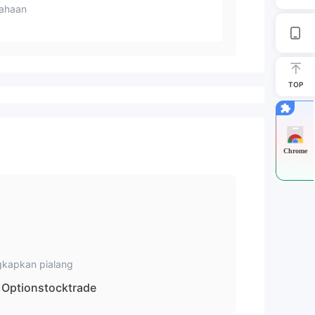
ahaan
TOP
Chrome
kapkan pialang
Optionstocktrade