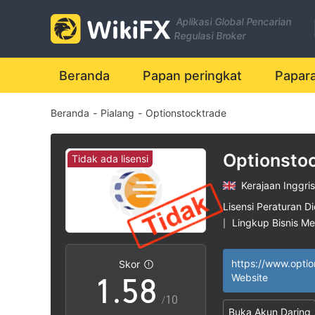
1
Aplikasi Global Pencarian
2
Regulasi Broker
0
3
Beranda
Papan peringkat
Papar
Beranda
-
Pialang
-
Optionstocktrade
1
4
2
5
Optionsto
Tidak ada lisensi
Kerajaan Inggris
3
6
Lisensi Peraturan Di
Lingkup Bisnis M
|
0
4
7
Potensi risiko ting
|
Skor
1
.
5
8
Website
/10
Buka Akun Daring