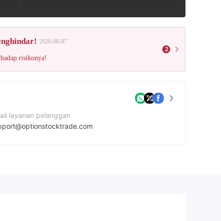
enghindar!
2026-08-07
2
rhadap risikonya!
ail layanan pelanggan
pport@optionstocktrade.com
tus Perusahaan
tps://www.optionstocktrade.com/
amat perusahaan
Wood Street, Bolton, England, BL1 1EB