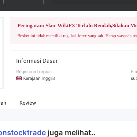
Peringatan: Skor WikiFX Terlalu Rendah,Silakan M
Broker ini tidak memiliki regulasi forex yang sah. Harap waspada te
Informasi Dasar
Registered region
Em
Kerajaan Inggris
su
Periode operasi
Si
2-5 tahun
ht
ran
Review
Nama perusahaan
Al
Optionstocktrade
1 
onstocktrade
juga melihat..