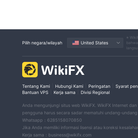
※ Wiki
Pilih negara/wilayah
United States
bahwa 
langsu
|
|
|
Tentang Kami
Hubungi Kami
Peringatan
Syarat pe
|
|
Bantuan VPS
Kerja sama
Divisi Regional
Anda mengunjungi situs web WikiFX. WikiFX Internet dan
pengguna harus secara sadar mematuhi undang-undang d
Whatsapp：6285158070850
Jika Anda memiliki informasi lisensi atau koreksi kesalah
Kerja sama：business@wikifx.com