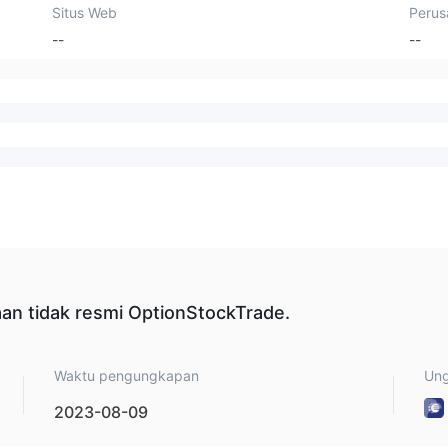
Situs Web
Perus
--
--
aan tidak resmi OptionStockTrade.
Waktu pengungkapan
Ung
2023-08-09