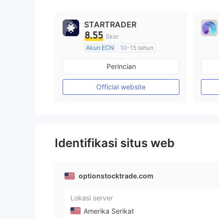
STARTRADER
8.55
Skor
Akun ECN
10-15 tahun
Diatur di Australia
Perincian
Market Maker (MM)
Lisensi Penuh MT4
Official website
Identifikasi situs web
optionstocktrade.com
Lokasi server
Amerika Serikat