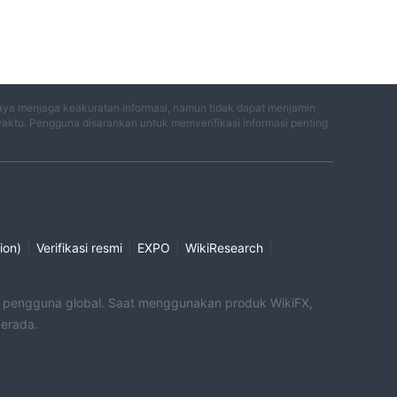
aya menjaga keakuratan informasi, namun tidak dapat menjamin
waktu. Pengguna disarankan untuk memverifikasi informasi penting
|
|
|
|
ion)
Verifikasi resmi
EXPO
WikiResearch
uk pengguna global. Saat menggunakan produk WikiFX,
berada.