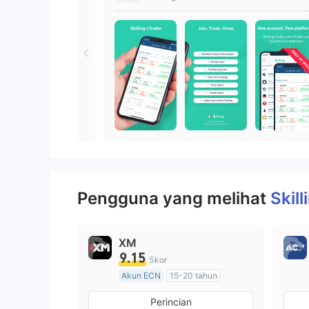
Pengguna yang melihat
Skil
XM
9.15
Skor
Akun ECN
15-20 tahun
Diatur di Australia
Perincian
Market Maker (MM)