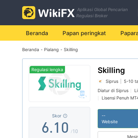
Aplikasi Global Pencarian
0
Regulasi Broker
1
Beranda
Papan peringkat
Papar
Beranda
-
Pialang
-
Skilling
2
3
Skilling
Regulasi lengka
Siprus
|
5-10 t
4
Diatur di Siprus
L
|
Lisensi Penuh MT
|
5
0
Potensi risiko ting
|
--
Skor
6
.
1
0
Website
/10
Mesi