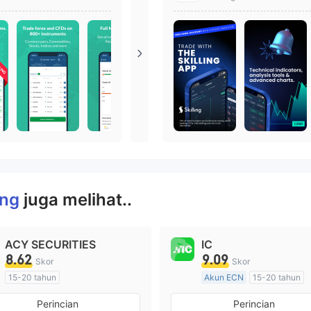
ang lebih mahir
ling
juga melihat..
ACY SECURITIES
IC
8.62
9.09
Skor
Skor
15-20 tahun
Akun ECN
15-20 tahun
Diatur di Australia
Diatur di Australia
Perincian
Perincian
Market Maker (MM)
Market Maker (MM)