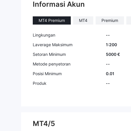
ereka sebut tugas dan untuk dap
Informasi Akun
at memperoleh uang saya ditamb
ah komisi saya. Setiap kali merek
MT4 Premium
MT4
Premium
a meminta lebih banyak dan lebih
banyak lagi dengan investasi eks
tra. Setidaknya saya ingin menda
Lingkungan
--
patkan kembali uang yang saya i
Laverage Maksimum
1:200
nvestasikan.
Setoran Minimum
5000 €
Metode penyetoran
--
Posisi Minimum
0.01
Produk
--
MT4/5