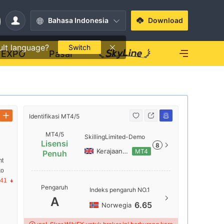
Bahasa Indonesia
Download
ult language?
Switch
EXPO
Pasar
Identifikasi MT4/5
Identifikasi
MT4/5
SkillingLimited-Demo
Lisensi
8
Kerajaan Inggris
MT4
Penuh
mt
ko
Nama ser
.41
Pengaruh
Skilling
Indeks pengaruh NO.1
A
Lokasi Se
6.65
Norwegia