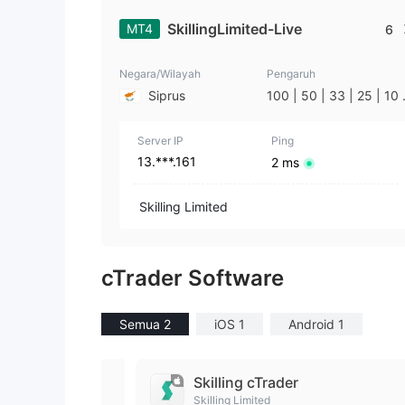
SkillingLimited-Live
MT4
6
Negara/Wilayah
Pengaruh
Siprus
100 | 50 | 33 | 25 | 10 
1
Server IP
Ping
13.***.161
2 ms
Skilling Limited
cTrader Software
Semua 2
iOS 1
Android 1
Skilling cTrader
Skilling Limited