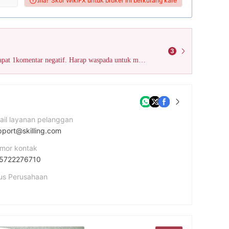
dari pengguna!
Skor WikiFX untuk broker ini berkurang karena akibat banyaknya
3
Hasil survei dari WikiFX menunjukkan bahwa broker ini telah mendapat 1komentar negatif. Harap waspada untuk menghindari viktimisasi!
ail layanan pelanggan
pport@skilling.com
mor kontak
5722276710
tus Perusahaan
amat perusahaan
62 Athalassas Avenue, 2nd Floor, Strovolos, CY-2012, Nicosia