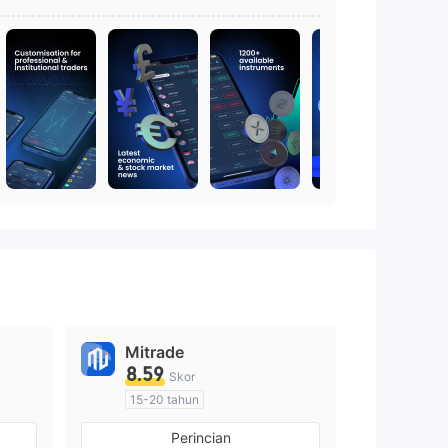
Mitrade
8.59
Skor
15-20 tahun
Diatur di Australia
Perincian
Market Maker (MM)