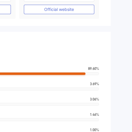
Penelitian mandiri
Official website
89.60%
3.69%
3.06%
1.46%
1.00%