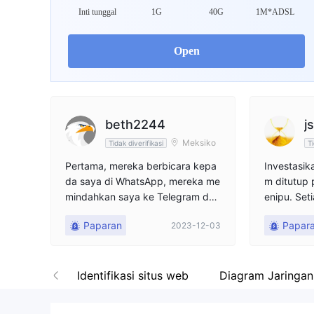
Inti tunggal
1G
40G
1M*ADSL
9
Open
beth2244
j
Meksiko
Tidak diverifikasi
Ti
Pertama, mereka berbicara kepa
Investasika
da saya di WhatsApp, mereka me
m ditutup 
mindahkan saya ke Telegram dan
enipu. Set
meminta saya melakukan serang
emperhatik
Paparan
Papar
2023-12-03
kaian tugas. Mereka membayar d
an ini. Jang
ua tugas pertama, lalu menyuruh
saya melakukan investasi kecil. K
etika jumlahnya bertambah, mere
 pameran
Identifikasi situs web
Diagram Jaringan
ka semakin meminta saya untuk
dapat menyelesaikan apa yang m