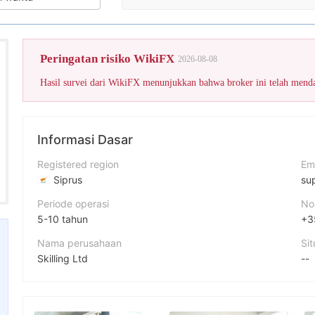
Skor WikiFX untuk broker ini berkurang karena akibat banyaknya keluhan 
Peringatan risiko WikiFX
2026-08-08
Informasi Dasar
Registered region
Em
Siprus
su
Periode operasi
No
5-10 tahun
+3
Nama perusahaan
Si
Skilling Ltd
--
Singkatan
Al
Skilling