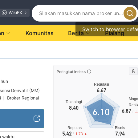
WikiFX
Switch to browser defa
an
Komunitas
Berita
Pialang
Peringkat indeks
ahun
Regulasi
6.67
isensi Derivatif (MM)
4
Broker Regional
|
Mng
Teknologi
gi
Resi
8.40
6.10
6.87
/
1
Reputasi
Bisnis
5.42
7.94
/
1.73
n waktu