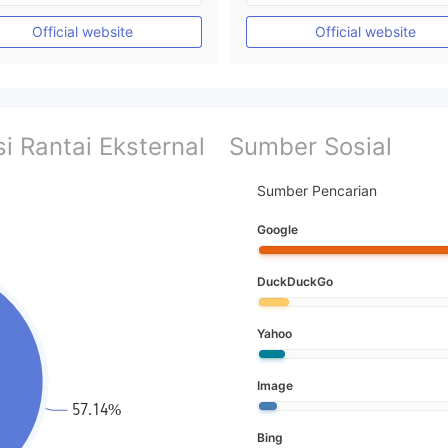
Lisensi Penuh MT4
Lisensi Penuh MT4
Official website
Official website
i Rantai Eksternal
Sumber Sosial
Sumber Pencarian
Google
DuckDuckGo
Yahoo
Image
Bing