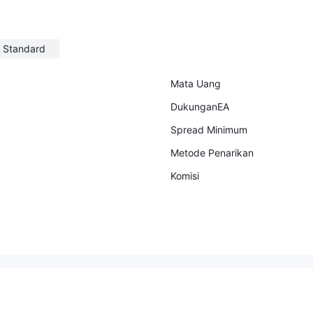
elah melewatkan Momennya untu
k ngengat, semuanya normal. 4.
Komunikasi: Jawab pertanyaan m
Standard
u (Jika saya tidak untung, merek
a tidak bisa mendapatkan komisi.
Tidak perlu posting setiap hari jik
Mata Uang
a tidak mendapat komisi.) 5. Und
DukunganEA
uh aplikasi: Unduh aplikasi denga
n memindai kode QR dia menawa
Spread Minimum
rkan. Saya harus menggunakan k
Metode Penarikan
ode rekomendasi yang dia berika
n setelah instalasi. Informasi priba
Komisi
di diperlukan ketika saya mendaf
tar, termasuk nama, nomor KTP.
6 Deposit: Tanyakan ke layanan
pelanggan dan mereka akan men
awarkan akun dan beberapa infor
masi yang Anda butuhkan. Berika
n tangkapan layar ke layanan pel
anggan setelah transfer. 7. Tamba