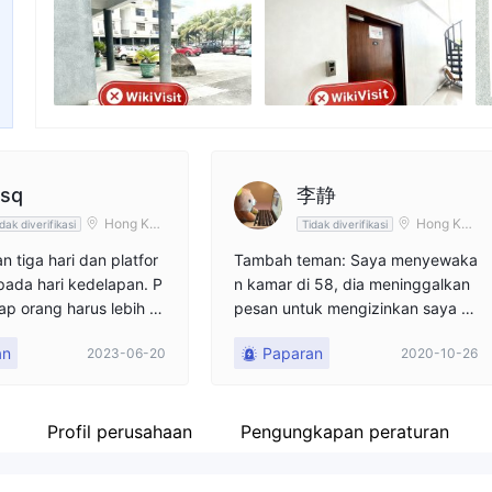
Karyawan perusahaan
Fa
--
ht
ssq
李静
Hong Kon
Hong Kon
dak diverifikasi
Tidak diverifikasi
g
g
n tiga hari dan platfor
Tambah teman: Saya menyewaka
pada hari kedelapan. P
n kamar di 58, dia meninggalkan
iap orang harus lebih m
pesan untuk mengizinkan saya m
an platform keterampil
enambahkan WeChat-nya. 2. Bag
an
Paparan
2023-06-20
2020-10-26
an tertipu di sini.
ikan keuntungannya di Momonts.
(Ada programmer yang menuntun
Anda untuk beroperasi. Tidak ad
a risiko. Pendapatannya mencap
Profil perusahaan
Pengungkapan peraturan
ai 5-8 kali. Komisi adalah 20% dar
i pendapatan.) 3. Dugaan: Saya t