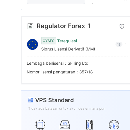
7
2
1
8
3
2
Regulator Forex
1
9
4
3
Teregulasi
CYSEC
18
Siprus Lisensi Derivatif (MM)
5
4
Lembaga berlisensi：Skilling Ltd
6
5
Nomor lisensi pengaturan：357/18
7
6
VPS Standard
8
7
Tidak ada batasan untuk akun dealer mana pun
9
8