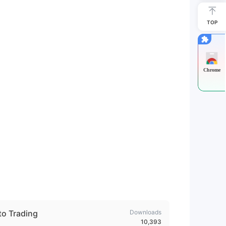
TOP
Chrome
to Trading
Downloads
10,393
 yang kuat dirancang untuk trader y