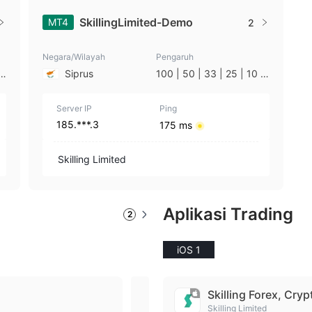
SkillingLimited-Demo
MT4
2
Negara/Wilayah
Pengaruh
|
Siprus
100 | 50 | 33 | 25 | 10 |
1
Server IP
Ping
185.***.3
175 ms
Skilling Limited
Aplikasi Trading
2
iOS 1
Skilling cTrader
Skilling Forex, Cryp
Dapatkan cTrader, platform trading
Skilling Limited