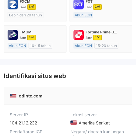
FXCM
FXT
9.41
8.67
Skor
Skor
Lebih dari 20 tahun
Akun ECN
Diatur di Australia
Lebih dari 20 tahun
Market Maker (MM)
Diatur di Australia
TMGM
Fortune Prime Global
Lisensi Penuh MT4
Market Maker (MM)
8.61
8.58
Skor
Skor
Lisensi Penuh MT4
Akun ECN
10-15 tahun
Akun ECN
15-20 tahun
Diatur di Australia
Diatur di Australia
Market Maker (MM)
Market Maker (MM)
Lisensi Penuh MT4
Lisensi Penuh MT4
Identifikasi situs web
odintc.com
Server IP
Lokasi server
104.21.12.232
Amerika Serikat
Pendaftaran ICP
Negara/ daerah kunjungan