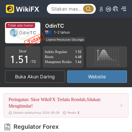
0
1
2
OdinTC
Tidak ada lisensi
3
1-2 tahun
Lisensi Peraturan Dicurigai
0
4
0
Lingkup Bisnis Mencurigakan
Potensi risiko tinggi
Skor
Indeks Regulasi
1.52
1
.
5
1
Bisnis
4.48
/10
Manajemen Resiko
1.46
2
6
2
Buka Akun Daring
Website
3
7
3
4
8
4
Peringatan: Skor WikiFX Terlalu Rendah,Silakan
5
9
5
Menghindar!
Deteksi sebelumnya 2026-08-08
Resiko
2
6
6
Regulator Forex
7
7