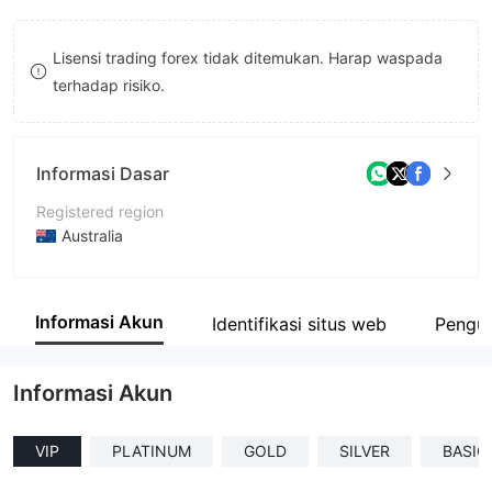
8
8
Lisensi trading forex tidak ditemukan. Harap waspada
9
9
terhadap risiko.
Informasi Dasar
Registered region
Australia
Periode operasi
1-2 tahun
Informasi Akun
Identifikasi situs web
Pengun
Nama perusahaan
OdinTC
Informasi Akun
VIP
PLATINUM
GOLD
SILVER
BASIC