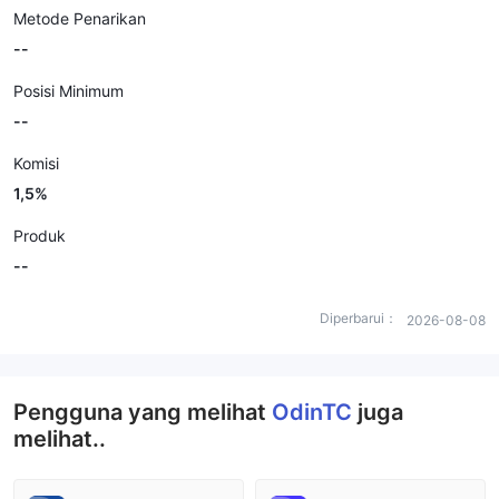
Metode Penarikan
--
Posisi Minimum
--
Komisi
1,5%
Produk
--
Diperbarui：
2026-08-08
Pengguna yang melihat
OdinTC
juga
melihat..