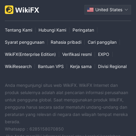
United States
Tentang Kami
|
Hubungi Kami
|
Peringatan
|
Syarat penggunaan
|
Rahasia pribadi
|
Cari panggilan
|
WikiFX(Enterprise Edition)
|
Verifikasi resmi
|
EXPO
|
WikiResearch
|
Bantuan VPS
|
Kerja sama
|
Divisi Regional
Anda mengunjungi situs web WikiFX. WikiFX Internet dan
produk selulernya adalah alat pencarian informasi perusahaan
untuk pengguna global. Saat menggunakan produk WikiFX,
pengguna harus secara sadar mematuhi undang-undang dan
peraturan yang relevan di negara dan wilayah tempat mereka
berada.
Whatsapp：6285158070850