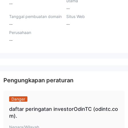
utama
--
--
Tanggal pembuatan domain
Situs Web
--
--
Perusahaan
--
Pengungkapan peraturan
Danger
daftar peringatan investorOdinTC (odintc.co
m).
Negara/Wilayah