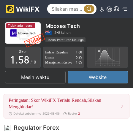
0
3
1
4
2
5
Mboxes Tech
Tidak ada lisensi
3
6
2-5 tahun
Lisensi Peraturan Dicurigai
0
4
7
Lingkup Bisnis Mencurigakan
Potensi risiko tinggi
Skor
Indeks Regulasi
1.60
1
.
5
8
Bisnis
6.25
/10
Manajemen Resiko
1.65
2
6
9
Mesin waktu
Website
3
7
4
8
Peringatan: Skor WikiFX Terlalu Rendah,Silakan
5
9
Menghindar!
Deteksi sebelumnya 2026-08-06
Resiko
2
6
Regulator Forex
7