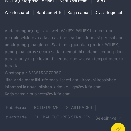
WikiFX(Enterprise Edition)
|
Verifikasi resmi
|
EXPO
|
WikiResearch
|
Bantuan VPS
|
Kerja sama
|
Divisi Regional
Anda mengunjungi situs web WikiFX. WikiFX Internet dan
produk selulernya adalah alat pencarian informasi perusahaan
untuk pengguna global. Saat menggunakan produk WikiFX,
pengguna harus secara sadar mematuhi undang-undang dan
peraturan yang relevan di negara dan wilayah tempat mereka
berada.
Whatsapp：6285158070850
Jika Anda memiliki informasi lisensi atau koreksi kesalahan
informasi lainnya, silakan kirim ke：qa@wikifx.com
Kerja sama：business@wikifx.com
RoboForex
BOLD PRIME
STARTRADER
plexytrade
GLOBAL FUTURES SERVICES
Kudo
Selebihnya
Niyafa FX
INGOT
Seacrest Markets
Xone