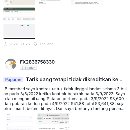
u, dia memblokir kontak. Pesan yang dibahas juga menghilang d
an saya telah mengirim email untuk melaporkan masalah tersebu
t. tapi tidak mendapat balasan. Sampai sekarang saya masih bel
um menerima uangnya.
2022-09-23
Thailand
FX2836758330
3-5 tahun
Tarik uang tetapi tidak dikreditkan ke ak
Paparan
un
IB memberi saya kontrak untuk tidak tinggal landas selama 3 bul
an pada 3/6/2022 ketika kontrak berakhir pada 3/9/2022. Saya
telah mengambil uang Putaran pertama pada 3/9/2022 $3,600
dan putaran kedua pada 4/9/2022 $41,88 total $3,641,88, seja
uh ini masih belum dibayar. Dan saya bertanya tentang penarika
n uang, tetapi uangnya belum diterima, dia hanya memberi tahu
saya bahwa sedang dalam proses pengecekan. Dan saya terus
bertanya apakah perlu waktu lama untuk memeriksa dan dia dia
m. Setelah itu dia memblokir kontak.