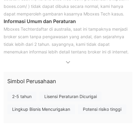
boxes.com/ ) tidak dapat dibuka secara normal, kami hanya
dapat memperoleh gambaran kasarnya Mboxes Tech kasus.
Informasi Umum dan Peraturan
Mboxes Techterdaftar di australia, saat ini tampaknya menjadi
broker scam tanpa pengawasan yang andal, dan sejarahnya
tidak lebih dari 2 tahun. sayangnya, kami tidak dapat
menemukan informasi lebih detail tentang broker ini di internet.
oleh karena itu, kami menyarankan Anda untuk tidak memulai
perdagangan dengan pialang informasi rendah seperti itu,
pastikan untuk berkonsultasi dengan wikifx dan setidaknya
Simbol Perusahaan
memiliki pemahaman dasar tentang pialang.
Saat memilih broker valuta asing, Anda harus tahu bahwa lisensi
2-5 tahun
Lisensi Peraturan Dicurigai
regulasi tidak serta merta menjamin keandalan broker, karena
itu mungkin merupakan lisensi regulasi yang kedaluwarsa atau
Lingkup Bisnis Mencurigakan
Potensi risiko tinggi
kloning, tetapi broker tanpa lisensi regulasi apa pun
kemungkinan besar tidak dapat diandalkan.
Dukungan Pelanggan
Mboxes Techlayanan dukungan yang ditawarkan oleh