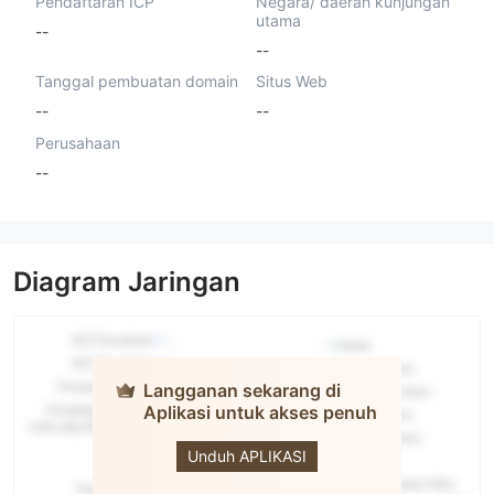
Pendaftaran ICP
Negara/ daerah kunjungan
utama
--
--
Tanggal pembuatan domain
Situs Web
--
--
Perusahaan
--
Diagram Jaringan
Langganan sekarang di
Aplikasi untuk akses penuh
Mboxes
Tech
Unduh APLIKASI