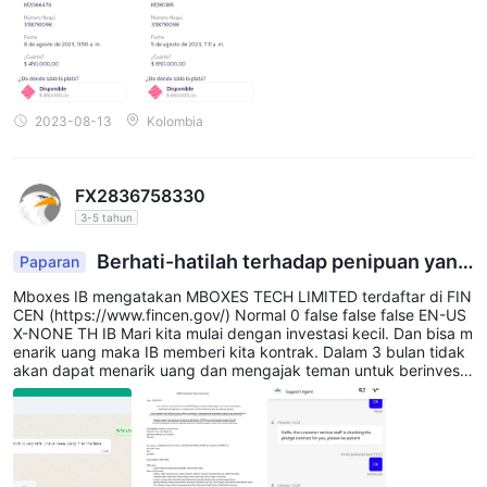
dua, saya tidak ingin membayarnya lagi dan dia tidak ingin men
gembalikan uang saya atau melakukan pekerjaan itu. Apakah m
ungkin untuk memulihkan uang ini? halamannya adalah ziza_tec
h
2023-08-13
Kolombia
FX2836758330
3-5 tahun
Berhati-hatilah terhadap penipuan yang
Paparan
membuat Anda percaya bahwa itu aman.
Mboxes IB mengatakan MBOXES TECH LIMITED terdaftar di FIN
CEN (https://www.fincen.gov/) Normal 0 false false false EN-US
X-NONE TH IB Mari kita mulai dengan investasi kecil. Dan bisa m
enarik uang maka IB memberi kita kontrak. Dalam 3 bulan tidak
akan dapat menarik uang dan mengajak teman untuk berinvesta
si sampai dengan tanggal jatuh tempo 3 bulan, saya telah melak
ukan penarikan, tetapi dengan tidak menerima uang ditarik satu
baht. Normal 0 false false false EN-US X-NONE TH setelah itu, s
aya mendapat Ditanya Mboxes tentang penarikan uang, dia ber
kata "dalam peninjauan" dan saya bertanya, "Berapa lama wakt
u yang dibutuhkan untuk memeriksa?" Mbox terdiam. Setelah it