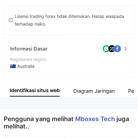
8
Lisensi trading forex tidak ditemukan. Harap waspada
9
terhadap risiko.
Informasi Dasar
Registered region
Australia
Periode operasi
2-5 tahun
Identifikasi situs web
Diagram Jaringan
Peru
Nama perusahaan
Mboxes Tech Limited.
Pengguna yang melihat
Mboxes Tech
juga
melihat..