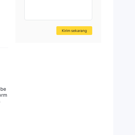
Kirim sekarang
 be
orm
s