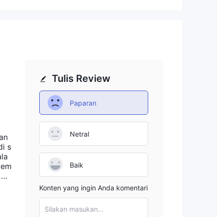
an
tor
Tulis Review
muka
Paparan
tus
Netral
an
i s
la
Baik
 mem
i me
. be
r
Konten yang ingin Anda komentari
ere
Silakan masukan...