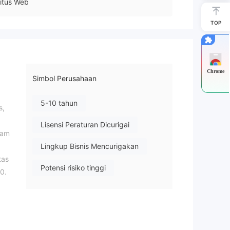
itus Web
TOP
Chrome
Simbol Perusahaan
5-10 tahun
s,
,
Lisensi Peraturan Dicurigai
lam
Lingkup Bisnis Mencurigakan
tas
Potensi risiko tinggi
0.
,