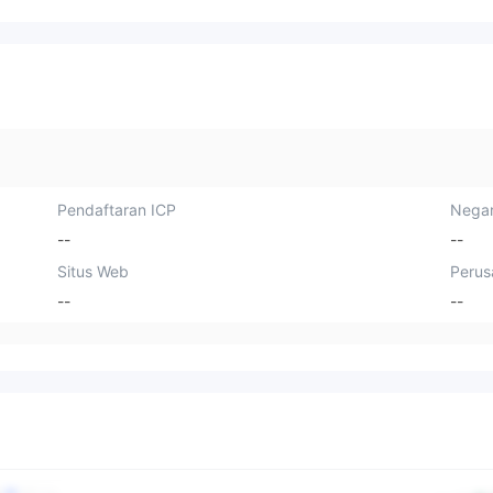
jam ke depan. mereka di mana pi
ntar tapi secerdas firma penasiha
t, scammers melarikan diri maksu
d saya lari jika Anda bisa.
Pendaftaran ICP
Negar
--
--
Situs Web
Perus
--
--