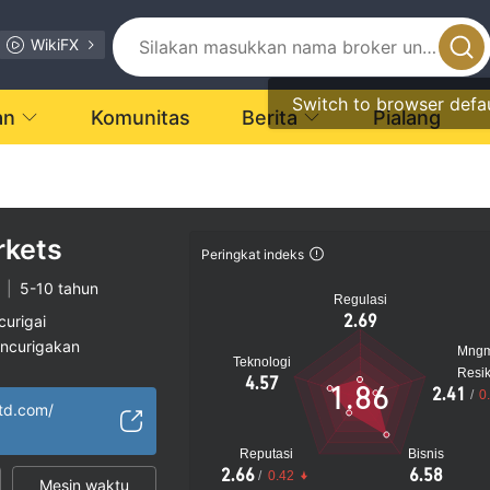
WikiFX
Switch to browser defa
an
Komunitas
Berita
Pialang
kets
Peringkat indeks
|
5-10 tahun
Regulasi
2.69
curigai
encurigakan
Mng
Teknologi
gi
Resi
4.57
1.86
2.41
/
0
td.com/
Reputasi
Bisnis
2.66
6.58
/
0.42
Mesin waktu