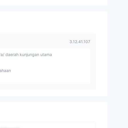
3.12.41.107
a/ daerah kunjungan utama
ahaan