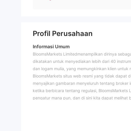
Profil Perusahaan
Informasi Umum
BloomsMarkets Limitedmenampilkan dirinya sebagai
dikatakan untuk menyediakan lebih dari 40 instr
dan logam mulia, yang memungkinkan klien untuk
BloomsMarkets situs web resmi yang tidak dapat d
menyajikan gambaran menyeluruh tentang broker in
ketika berbicara tentang regulasi, BloomsMarkets L
pengatur mana pun, dan di sini kita dapat melihat
berdagang dengan broker yang tidak diatur seperti 
Instrumen Pasar
BloomsMarketsmembanggakan bahwa ia menyediaka
saham dan indeks, dan logam mulia.