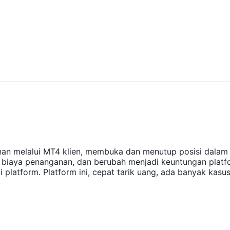
dkan semata-mata untuk tujuan referensi.
ya perdagangkan
BloomsMarkets
？
n perdagangan, termasuk pasangan valas, saham dan indeks, serta
sMarkets ？
riman email.
nan melalui MT4 klien, membuka dan menutup posisi dalam
 biaya penanganan, dan berubah menjadi keuntungan platf
platform. Platform ini, cepat tarik uang, ada banyak kasu