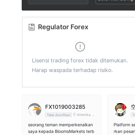
2
9
7
3
8
Regulator Forex
4
9
5
Lisensi trading forex tidak ditemukan.
Harap waspada terhadap risiko.
6
7
8
FX1019003285
Amerika S
Tidak diverifikasi
Ti
erikat
9
seorang teman memperkenalkan
Platform s
saya kepada BloomsMarkets terb
rkan pesan