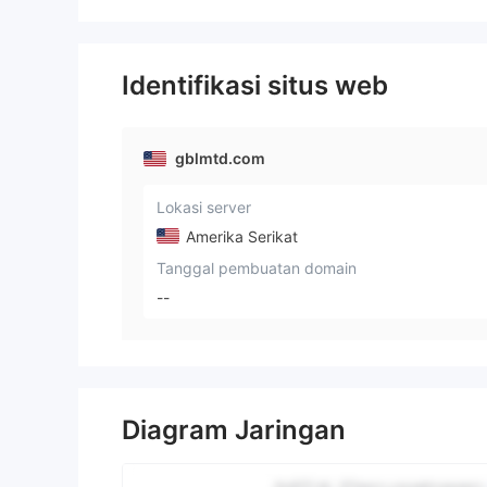
dan mereka tidak akan membant
u.
Identifikasi situs web
gblmtd.com
Lokasi server
Amerika Serikat
Tanggal pembuatan domain
--
Diagram Jaringan