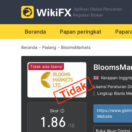
1
Aplikasi Global Pencarian
2
0
Regulasi Broker
3
1
Beranda
Papan peringkat
Papar
Beranda
-
Pialang
-
BloomsMarkets
4
2
5
3
BloomsMar
Tidak ada lisensi
Kerajaan Inggris
6
4
Lisensi Peraturan Di
Lingkup Bisnis M
|
0
7
5
Potensi risiko ting
|
https://www.gblm
Skor
1
.
8
6
Website
/10
Buka Akun Daring