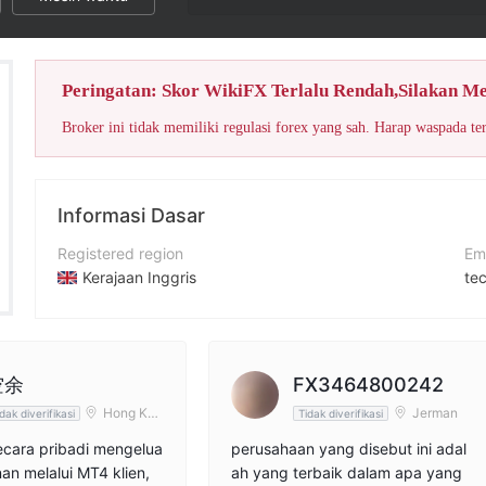
Skor WikiFX
Peringatan: Skor WikiFX Terlalu Rendah,Silakan M
Broker ini tidak memiliki regulasi forex yang sah. Harap waspada te
Informasi Dasar
Registered region
Em
Kerajaan Inggris
te
Periode operasi
Si
5-10 tahun
ht
Nama perusahaan
Al
空余
FX3464800242
BloomsMarkets Limited
Hong Kon
Jerman
dak diverifikasi
Tidak diverifikasi
g
ecara pribadi mengelua
perusahaan yang disebut ini adal
an melalui MT4 klien,
ah yang terbaik dalam apa yang