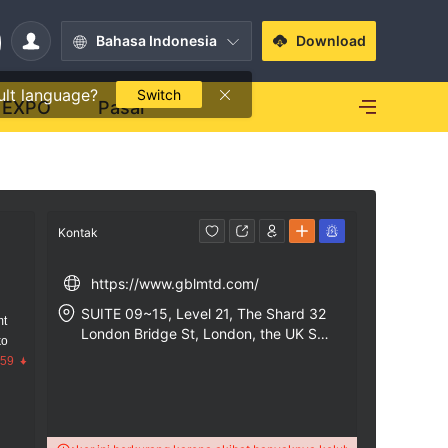
Bahasa Indonesia
Download
ult language?
Switch
EXPO
Pasar
Kontak
https://www.gblmtd.com/
SUITE 09~15, Level 21, The Shard 32
mt
London Bridge St, London, the UK SE
ko
1 9SG
.59