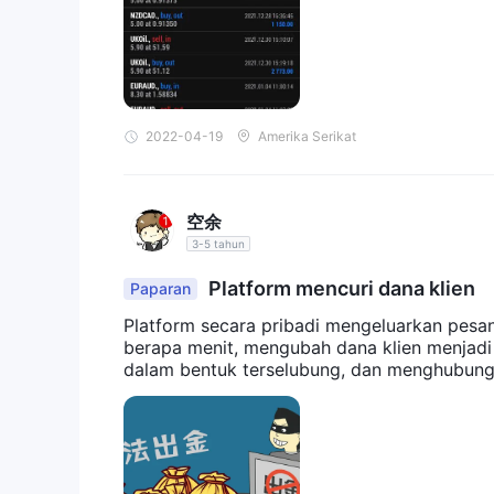
Informasi yang disajikan dalam artikel ini dimaksu
Pro kontra
Pertanyaan yang Sering Diajukan
Adalah
BloomsMarketsdiatur？
TIDAK, BloomsMarkets tidak diatur pula.
2022-04-19
Amerika Serikat
Instrumen perdagangan apa yang dapat sa
BloomsMarketsmenyediakan lebih dari 40 instrume
logam mulia.
空余
bagaimana saya bisa menghubungi Bloom
3-5 tahun
BloomsMarketshanya dapat dihubungi melalui pengi
Platform mencuri dana klien
Paparan
Platform secara pribadi mengeluarkan pesa
berapa menit, mengubah dana klien menjadi
dalam bentuk terselubung, dan menghubungi 