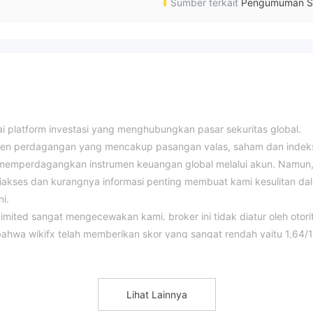
Sumber terkait
Pengumuman S
 platform investasi yang menghubungkan pasar sekuritas global.
umen perdagangan yang mencakup pasangan valas, saham dan indek
 memperdagangkan instrumen keuangan global melalui akun. Namun
iakses dan kurangnya informasi penting membuat kami kesulitan da
i.
imited sangat mengecewakan kami. broker ini tidak diatur oleh otori
 bahwa wikifx telah memberikan skor yang sangat rendah yaitu 1,64/1
bermain api. harap menyadari risiko yang terlibat.
n lebih dari 40 instrumen perdagangan, termasuk pasangan valas
Lihat Lainnya