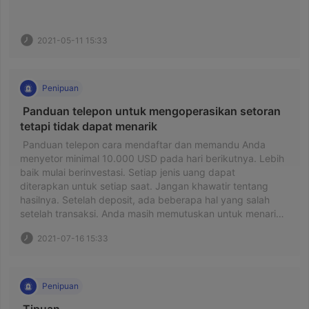
2021-05-11 15:33
Penipuan
 Panduan telepon untuk mengoperasikan setoran 
tetapi tidak dapat menarik 
 Panduan telepon cara mendaftar dan memandu Anda 
menyetor minimal 10.000 USD pada hari berikutnya. Lebih 
baik mulai berinvestasi. Setiap jenis uang dapat 
diterapkan untuk setiap saat. Jangan khawatir tentang 
hasilnya. Setelah deposit, ada beberapa hal yang salah 
setelah transaksi. Anda masih memutuskan untuk menarik 
dan mengajukan penarikan. Setelah Jinhou menelepon, dia 
2021-07-16 15:33
terus mengatakan bahwa perlu beberapa hari kerja untuk 
mengajukan aplikasi dan kemudian membawa Anda ke 
hasil investasi. Setelah uang itu dikonsumsi, tidak ada 
yang bisa dihubungi sama sekali, dan tidak ada server 
Penipuan
yang dapat ditemukan melalui surat. Benar-benar grup 