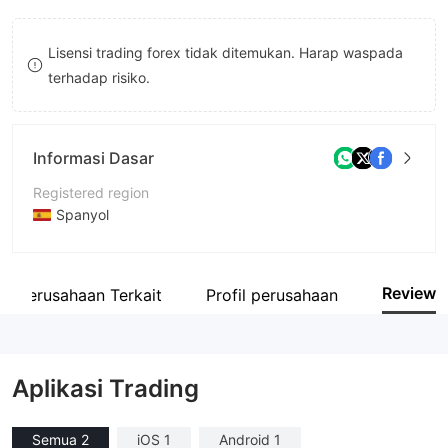
9
7
7
Lisensi trading forex tidak ditemukan. Harap waspada
8
8
terhadap risiko.
9
9
Informasi Dasar
Registered region
Spanyol
Periode operasi
5-10 tahun
Review
Perusahaan Terkait
Profil perusahaan
Nama perusahaan
iBroker Global Markets SV, SA
Aplikasi Trading
Semua 2
iOS 1
Android 1