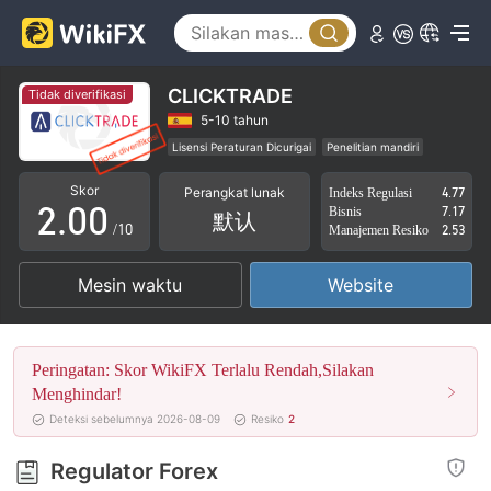
CLICKTRADE
Tidak diverifikasi
0
5-10 tahun
Lisensi Peraturan Dicurigai
Penelitian mandiri
1
Potensi risiko tinggi
Skor
Perangkat lunak
Indeks Regulasi
4.77
2
.
0
0
Bisnis
7.17
默认
/10
Manajemen Resiko
2.53
3
1
1
Mesin waktu
Website
4
2
2
5
3
3
Peringatan: Skor WikiFX Terlalu Rendah,Silakan
6
4
4
Menghindar!
Deteksi sebelumnya 2026-08-09
Resiko
2
7
5
5
Regulator Forex
8
6
6