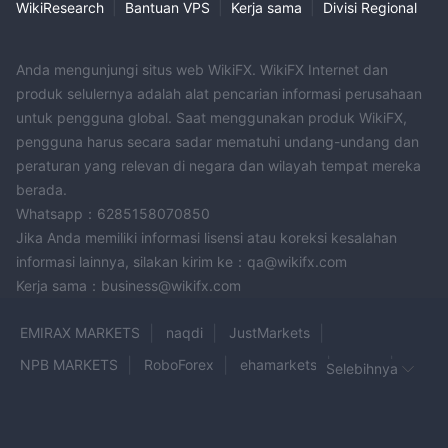
102-104, Bajo A, 28033 - Madrid
, menyediakan lokasi
WikiResearch
|
Bantuan VPS
|
Kerja sama
|
Divisi Regional
fisik untuk pertanyaan atau dukungan langsung.
Anda mengunjungi situs web WikiFX. WikiFX Internet dan
Sumber Daya Pendidikan
produk selulernya adalah alat pencarian informasi perusahaan
kursus perdagangan online
ClickTrade menawarkan
untuk pengguna global. Saat menggunakan produk WikiFX,
gratis
video pelatihan sesuai permintaan
webinar
,
, dan
pengguna harus secara sadar mematuhi undang-undang dan
reguler
untuk tujuan pendidikan.
peraturan yang relevan di negara dan wilayah tempat mereka
berada.
Kesimpulan
Whatsapp：6285158070850
CLICK TRADE menonjol dengan spektrum aset yang dapat
Jika Anda memiliki informasi lisensi atau koreksi kesalahan
diperdagangkan yang luas dan sumber daya pendidikan yang
informasi lainnya, silakan kirim ke：qa@wikifx.com
kuat, menarik bagi para trader dengan berbagai minat dan
Kerja sama：business@wikifx.com
tingkat keterampilan. Aksesibilitas platform perdagangannya
adalah keunggulan yang signifikan, meningkatkan pengalaman
EMIRAX MARKETS
naqdi
JustMarkets
pengguna. Namun, kurangnya kejelasan mengenai prasyarat
NPB MARKETS
RoboForex
ehamarkets
Altum
Selebihnya
keuangan seperti deposit minimum dan leverage maksimum,
stonefort
DMACAPITALS
Foti Markets
dikombinasikan dengan ketiadaan pengawasan regulasi, adalah
kekurangan yang signifikan yang dapat mempengaruhi
UTO CAPITAL
Sicher Mayor
Shaw and Partners