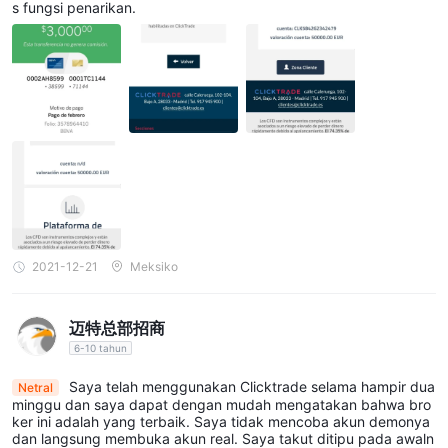
Spread dan Komisi
s fungsi penarikan.
CLICK TRADE menawarkan kondisi perdagangan dengan
struktur komisi yang bervariasi berdasarkan wilayah dan aset;
0,08%
0,15%
misalnya, komisi berkisar dari
di Spanyol hingga
di Hong Kong untuk perdagangan saham, dan di Amerika
$0,015
Serikat, biaya per saham sebesar
dengan minimum
yang berlaku. Mereka juga menawarkan komisi bertingkat
untuk saham Kanada berdasarkan harga saham. Spread rata-
0 pip
rata dimulai dari
, menunjukkan biaya perdagangan yang
ketat. Struktur biaya yang komprehensif, dikombinasikan
dengan spread yang potensial rendah, sejalan dengan tujuan
2021-12-21
Meksiko
mereka untuk memfasilitasi perdagangan yang hemat biaya
bagi klien-klien mereka.
迈特总部招商
6-10 tahun
Platform Perdagangan
CLICK TRADE menawarkan platform perdagangan multi-
Saya telah menggunakan Clicktrade selama hampir dua
Netral
minggu dan saya dapat dengan mudah mengatakan bahwa bro
perangkat yang canggih dengan kemampuan grafik yang
ker ini adalah yang terbaik. Saya tidak mencoba akun demonya
canggih. Penawaran mereka termasuk platform web untuk
dan langsung membuka akun real. Saya takut ditipu pada awaln