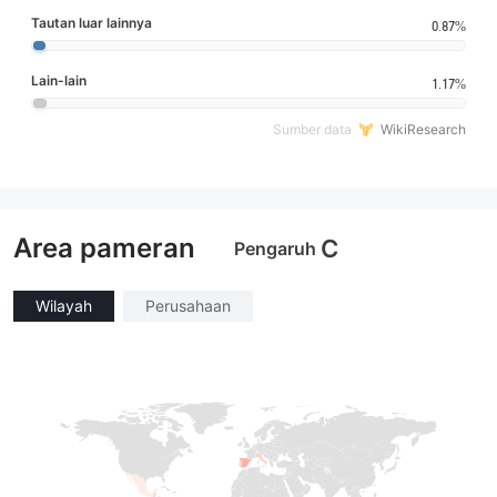
Tautan luar lainnya
0.87%
Lain-lain
1.17%
Sumber data
WikiResearch
Area pameran
C
Pengaruh
Wilayah
Perusahaan