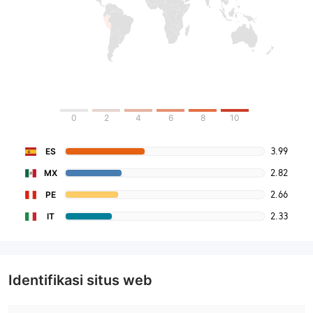
0
2
4
6
8
10
3.99
ES
2.82
MX
2.66
PE
2.33
IT
Identifikasi situs web