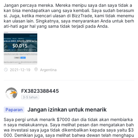
Jangan percaya mereka. Mereka menipu saya dan saya tidak a
dan mereka memfasilitasi perdagangan otomatis berkecepatan
kan bisa mendapatkan uang saya kembali. Saya sudah berasum
tinggi melalui LMAX Market, meningkatkan efisiensi eksekusi
si. Juga, ketika mencari ulasan di BizzTrade, kami tidak menemu
kan ulasan lain. Singkatnya, saya menyarankan Anda untuk berh
bagi trader.
ati-hati agar hal yang sama tidak terjadi pada Anda.
.
Ini adalah tabel perbandingan instrumen perdagangan yang
ditawarkan oleh berbagai broker:
Pasangan Mata Uang & Spread
Pair mata uang Forex yang ditawarkan oleh Click Trade
2021-12-19
Argentina
termasuk EUR, USD, JPY, CAD, CHF. Spread rata-rata
dikatakan dimulai dari 0 pip. Grafik spread real-time
ditampilkan di situs web Click Trade.
FX3823388445
3-5 tahun
Jenis Akun
Jangan izinkan untuk menarik
Paparan
CLICK TRADE menawarkan dua jenis akun utama: akun "Real"
untuk trading langsung, dan akun "Demo" untuk latihan dan
Saya pergi untuk menarik $7000 dan dia tidak akan membiarka
n saya melakukannya. Saya melihat pesan dan mengatakan bah
simulasi tanpa risiko keuangan.
wa investasi saya juga tidak dikembalikan kepada saya yaitu $3
000. Demikian juga, saya melihat bahwa dewan telah menghapu