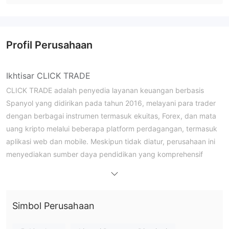
Profil Perusahaan
Ikhtisar CLICK TRADE
CLICK TRADE adalah penyedia layanan keuangan berbasis
Spanyol yang didirikan pada tahun 2016, melayani para trader
dengan berbagai instrumen termasuk ekuitas, Forex, dan mata
uang kripto melalui beberapa platform perdagangan, termasuk
aplikasi web dan mobile. Meskipun tidak diatur, perusahaan ini
menyediakan sumber daya pendidikan yang komprehensif
seperti kursus online gratis dan webinar on-demand, komisi
rendah, dan dukungan pelanggan. Perusahaan ini menawarkan
baik akun riil maupun demo, menarik bagi berbagai trader mulai
Simbol Perusahaan
dari pemula hingga berpengalaman.
Apakah CLICK TRADE Legal?