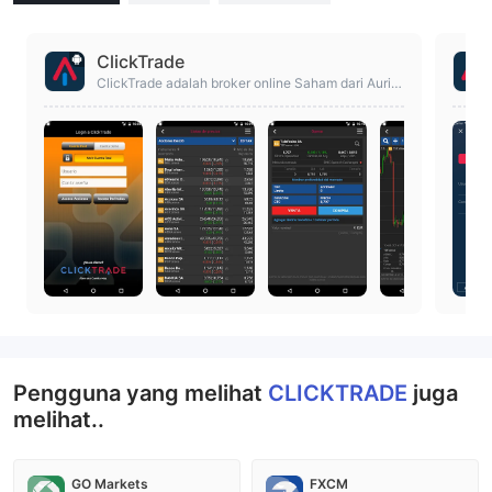
ClickTrade
ClickTrade adalah broker online Saham dari Aurig
a Global Investors SV, SA.
Pengguna yang melihat
CLICKTRADE
juga
melihat..
GO Markets
FXCM