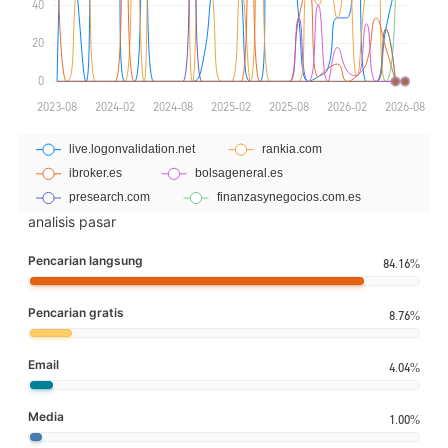
analisis pasar
Pencarian langsung
84.16%
Pencarian gratis
8.76%
Email
4.04%
Media
1.00%