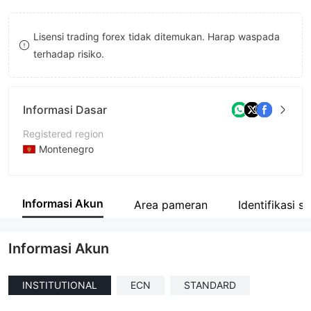
9
7
7
Lisensi trading forex tidak ditemukan. Harap waspada
8
8
terhadap risiko.
9
9
Informasi Dasar
Registered region
Montenegro
Periode operasi
2-5 tahun
Informasi Akun
Area pameran
Identifikasi s
Nama perusahaan
MFX Prime DOO
Informasi Akun
INSTITUTIONAL
ECN
STANDARD