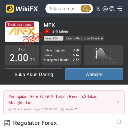
MFX
Tidak ada lisensi
0
2-5 tahun
Akun ECN
Lisensi Peraturan Dicurigai
1
Lingkup Bisnis Mencurigakan
Potensi risiko tinggi
Skor
Indeks Regulasi
3.88
2
.
0
0
Bisnis
6.14
/10
Manajemen Resiko
2.72
3
1
1
Buka Akun Daring
Website
4
2
2
5
3
3
Peringatan: Skor WikiFX Terlalu Rendah,Silakan
6
4
4
Menghindar!
Deteksi sebelumnya 2026-08-08
Resiko
2
7
5
5
Regulator Forex
8
6
6