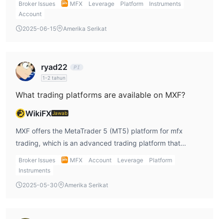
MT5 adalah platform canggih yang mendukung perdagangan
Broker Issues
MFX
Leverage
Platform
Instruments
they do not offer trading in energies, options, mutual
Account
berbagai produk keuangan, menyediakan sistem perdagangan
funds, or ETFs.
otomatis, alat teknis, dan fungsi perdagangan salin.
2025-06-15
Amerika Serikat
Deposit dan Penarikan
Mastercard,
MFX menawarkan metode pembayaran berikut:
ryad22
Ethereum, Tether (USDT), Bitcoin, Visa, Skrill,
1-2 tahun
American Express, dan Transfer Bank
.
What trading platforms are available on MXF?
WikiFX
Jawab
MXF offers the MetaTrader 5 (MT5) platform for mfx
trading, which is an advanced trading platform that
supports a wide range of financial instruments. It is
Broker Issues
MFX
Account
Leverage
Platform
suitable for experienced traders and is available on
Instruments
desktop, mobile, and web devices. MT4 is not available on
2025-05-30
Amerika Serikat
this platform.