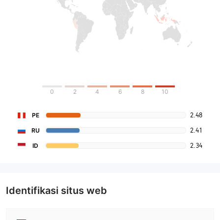
0
2
4
6
8
10
2.48
PE
2.41
RU
2.34
ID
Identifikasi situs web