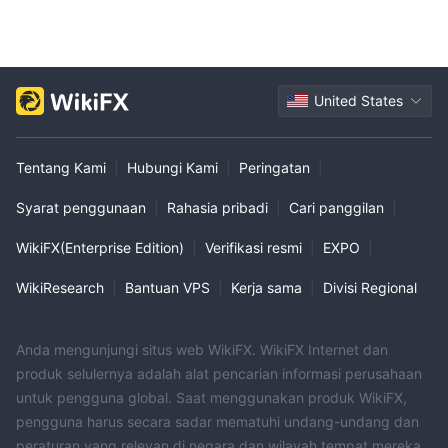
United States
Tentang Kami
|
Hubungi Kami
|
Peringatan
|
Syarat penggunaan
|
Rahasia pribadi
|
Cari panggilan
|
WikiFX(Enterprise Edition)
|
Verifikasi resmi
|
EXPO
|
WikiResearch
|
Bantuan VPS
|
Kerja sama
|
Divisi Regional
Anda mengunjungi situs web WikiFX. WikiFX Internet dan
produk selulernya adalah alat pencarian informasi perusahaan
untuk pengguna global. Saat menggunakan produk WikiFX,
pengguna harus secara sadar mematuhi undang-undang dan
peraturan yang relevan di negara dan wilayah tempat mereka