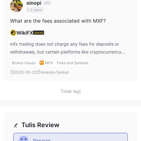
sinopi
1-2 tahun
What are the fees associated with MXF?
WikiFX
Jawab
mfx trading does not charge any fees for deposits or
withdrawals, but certain platforms like cryptocurrency
wallets or virtual wallets may have their own fees.
Broker Issues
MFX
Fees and Spreads
Additionally, there are no commissions for Standard
2025-05-22
Amerika Serikat
accounts, while ECN and Institutional accounts charge $5
and $2 per lot, respectively.
Tidak lagi
Tulis Review
Paparan