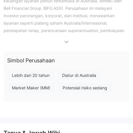
keuangan layanan penuh terkemuka di Australia, dimiliki oleh
Bell Financial Group (BFG.ASX). Perusahaan ini melayani
investor perorangan, korporat, dan institusi, menawarkan
layanan seperti pialang saham Australia/internasional,
pendapatan tetap, perencanaan superannuation, pembiayaan
korporat (misalnya, IPO, penggabungan, dan akuisisi), dan
analisis riset. Perusahaan ini mendukung investasi klien melalui
jaringan globalnya.
Simbol Perusahaan
Pro dan Kontra
Apakah Bell Potter Legal?
Bell Potter adalah pemegang Lisensi Layanan Keuangan
Lebih dari 20 tahun
Diatur di Australia
Australia (AFSL), dimiliki oleh perusahaan terdaftar Bell Financial
Market Maker (MM)
Potensial risiko sedang
Group, dan diatur oleh Australian Securities and Investments
Commission (ASIC), dengan nomor lisensi 000243480.
Apa yang Dapat Saya Perdagangkan di Bell
Potter?
Jenis Akun
Tanya & Jawab Wiki