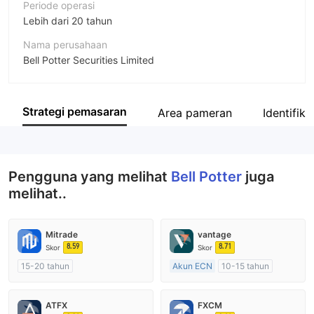
Periode operasi
Lebih dari 20 tahun
Nama perusahaan
Bell Potter Securities Limited
Singkatan
Bell Potter
Strategi pemasaran
Area pameran
Identifika
Karyawan perusahaan
--
Pengguna yang melihat
Bell Potter
juga
melihat..
Mitrade
vantage
8.59
8.71
Skor
Skor
15-20 tahun
Akun ECN
10-15 tahun
Diatur di Australia
Diatur di Australia
Market Maker (MM)
Market Maker (MM)
ATFX
FXCM