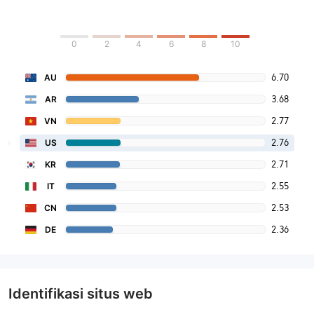
0
2
4
6
8
10
6.70
AU
3.68
AR
2.77
VN
2.76
US
2.71
KR
2.55
IT
2.53
CN
2.36
DE
Identifikasi situs web