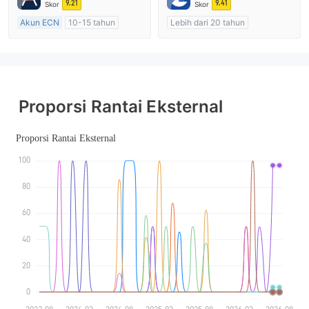
Penelitian mandiri
Lisensi Penuh MT4
9.21
9.41
Skor
Skor
Akun ECN
10-15 tahun
Lebih dari 20 tahun
Diatur di Australia
Diatur di Australia
Market Maker (MM)
Market Maker (MM)
Lisensi Penuh MT4
Lisensi Penuh MT4
Proporsi Rantai Eksternal