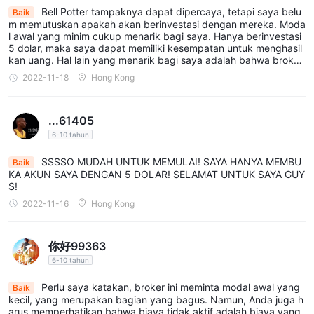
Bell Potter tampaknya dapat dipercaya, tetapi saya belu
Baik
m memutuskan apakah akan berinvestasi dengan mereka. Moda
l awal yang minim cukup menarik bagi saya. Hanya berinvestasi
5 dolar, maka saya dapat memiliki kesempatan untuk menghasil
kan uang. Hal lain yang menarik bagi saya adalah bahwa broker
tersebut mendukung pembayaran PayPal, sementara sebagian
2022-11-18
Hong Kong
besar broker lainnya, setidaknya menurut saya, sangat sedikit d
ari mereka yang menawarkan. Namun...saya juga membaca dari
situs web mereka bahwa penarikan biasanya memerlukan waktu
...61405
7 hari untuk muncul di akun saya, jadi saya ragu..yeah..saya jug
a perlu s
6-10 tahun
SSSSO MUDAH UNTUK MEMULAI! SAYA HANYA MEMBU
Baik
KA AKUN SAYA DENGAN 5 DOLAR! SELAMAT UNTUK SAYA GUY
S!
2022-11-16
Hong Kong
你好99363
6-10 tahun
Perlu saya katakan, broker ini meminta modal awal yang
Baik
kecil, yang merupakan bagian yang bagus. Namun, Anda juga h
arus memperhatikan bahwa biaya tidak aktif adalah biaya yang