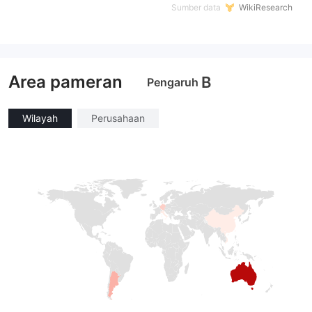
Sumber data
WikiResearch
Area pameran
B
Pengaruh
Wilayah
Perusahaan