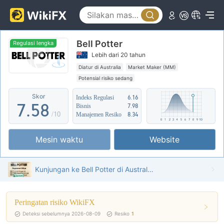
2
0
3
3
1
4
Bell Potter
4
2
5
Regulasi lengka
Lebih dari 20 tahun
5
3
6
Diatur di Australia
Market Maker (MM)
Potensial risiko sedang
6
4
7
Skor
Indeks Regulasi
6.16
7
.
5
8
Bisnis
7.98
/10
Manajemen Resiko
8.34
8
6
9
Mesin waktu
Website
9
7
8
Kunjungan ke Bell Potter di Australia - Kantor Ditemukan
9
Peringatan risiko WikiFX
Deteksi sebelumnya 2026-08-09
Resiko
1