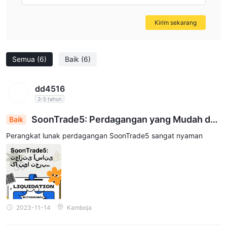
Kirim sekarang
Semua
(6)
Baik
(6)
dd4516
3-5 tahun
SoonTrade5: Perdagangan yang Mudah dan
Baik
Efisien
Perangkat lunak perdagangan SoonTrade5 sangat nyaman
2023-11-14
Kamboja