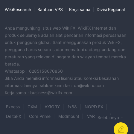
WikiResearch
|
Bantuan VPS
|
Kerja sama
|
Divisi Regional
Anda mengunjungi situs web WikiFX. WikiFX Internet dan
produk selulernya adalah alat pencarian informasi perusahaan
untuk pengguna global. Saat menggunakan produk WikiFX,
pengguna harus secara sadar mematuhi undang-undang dan
peraturan yang relevan di negara dan wilayah tempat mereka
berada.
Whatsapp：6285158070850
Jika Anda memiliki informasi lisensi atau koreksi kesalahan
informasi lainnya, silakan kirim ke：qa@wikifx.com
Kerja sama：business@wikifx.com
Exness
CXM
AXIORY
fx88
NORD FX
DeltaFX
Core Prime
Modmount
VARIANSE
Selebihnya
Bull Sphere
UNICORN PRIME LIQUIDITY