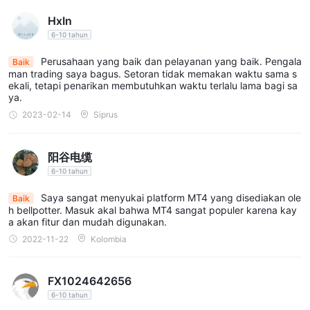
HxIn
6-10 tahun
Perusahaan yang baik dan pelayanan yang baik. Pengala
Baik
man trading saya bagus. Setoran tidak memakan waktu sama s
ekali, tetapi penarikan membutuhkan waktu terlalu lama bagi sa
ya.
2023-02-14
Siprus
阳谷电缆
6-10 tahun
Saya sangat menyukai platform MT4 yang disediakan ole
Baik
h bellpotter. Masuk akal bahwa MT4 sangat populer karena kay
a akan fitur dan mudah digunakan.
2022-11-22
Kolombia
FX1024642656
6-10 tahun