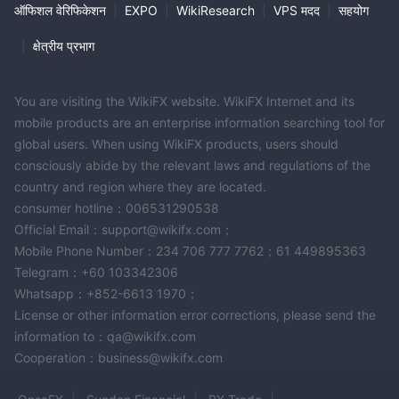
ऑफिशल वेरिफिकेशन
|
EXPO
|
WikiResearch
|
VPS मदद
|
सहयोग
|
क्षेत्रीय प्रभाग
You are visiting the WikiFX website. WikiFX Internet and its
mobile products are an enterprise information searching tool for
global users. When using WikiFX products, users should
consciously abide by the relevant laws and regulations of the
country and region where they are located.
consumer hotline：006531290538
Official Email：support@wikifx.com；
Mobile Phone Number：234 706 777 7762；61 449895363
Telegram：+60 103342306
Whatsapp：+852-6613 1970；
License or other information error corrections, please send the
information to：qa@wikifx.com
Cooperation：business@wikifx.com