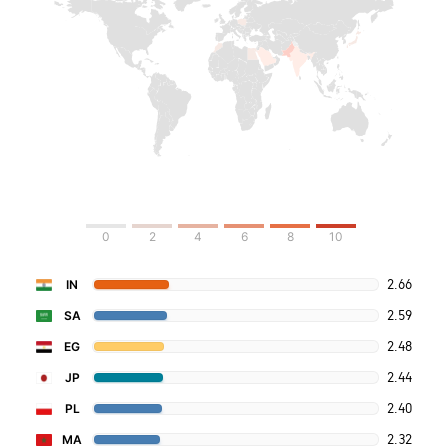
0
2
4
6
8
10
2.66
IN
2.59
SA
2.48
EG
2.44
JP
2.40
PL
2.32
MA