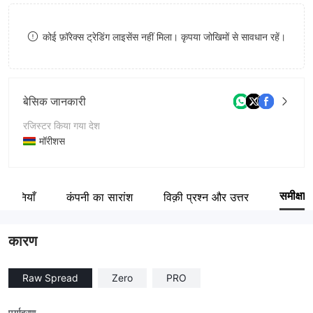
9
9
9
कोई फ़ॉरेक्स ट्रेडिंग लाइसेंस नहीं मिला। कृपया जोखिमों से सावधान रहें।
बेसिक जानकारी
रजिस्टर किया गया देश
मॉरीशस
संचालन अवधि
5-10 साल
समीक्षा
 कंपनियाँ
कंपनी का सारांश
विक़ी प्रश्न और उत्तर
कंपनी का नाम
Gilgamesh Financial Services
कारण
Raw Spread
Zero
PRO
पर्यावरण