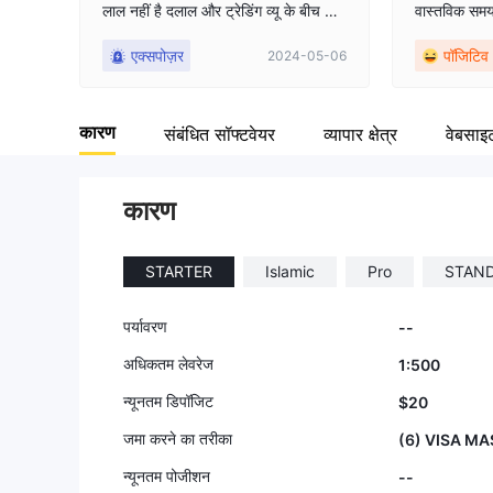
लाल नहीं है दलाल और ट्रेडिंग व्यू के बीच अंत
वास्तविक सम
र जमा अनुरोध समय और निकासी समय की
एक्सपोज़र
पॉजिटिव
2024-05-06
जांच करें
कारण
संबंधित सॉफ्टवेयर
व्यापार क्षेत्र
वेबसाइ
कारण
STARTER
Islamic
Pro
STAN
पर्यावरण
--
अधिकतम लेवरेज
1:500
न्यूनतम डिपॉजिट
$20
जमा करने का तरीका
(6) VISA MA
न्यूनतम पोजीशन
--