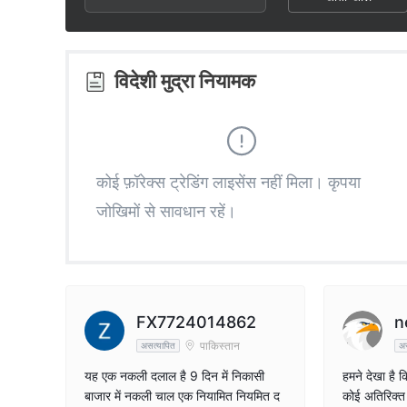
3
2
9
4
3
विदेशी मुद्रा नियामक
5
4
6
5
कोई फ़ॉरेक्स ट्रेडिंग लाइसेंस नहीं मिला। कृपया
जोखिमों से सावधान रहें।
7
6
8
7
9
8
FX7724014862
n
पाकिस्तान
असत्यापित
अस
9
यह एक नकली दलाल है 9 दिन में निकासी
हमने देखा है कि
बाजार में नकली चाल एक नियामित नियमित द
कोई अतिरिक्त 