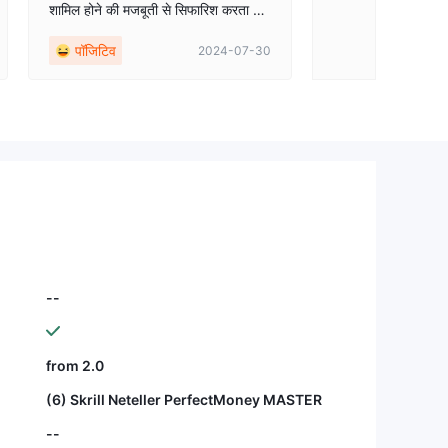
शामिल होने की मजबूती से सिफारिश करता हूँ।
मुझे न्यूरॉन के विशेषज्ञ सर अता सद्दीकी द्वारा
पॉजिटिव
2024-07-30
फॉरेक्स के मूल और उन्नत बारे में मुफ्त शिक्षा
मिली। मैं न्यूरॉन टीम का धन्यवाद करता हूँ जो
मुझे सही मार्गदर्शन करने और आय पैदा करने में
मदद करने के लिए। मिस सेहर खान लोधरान,
पाकिस्तान
--
from 2.0
(6) Skrill Neteller PerfectMoney MASTER
--