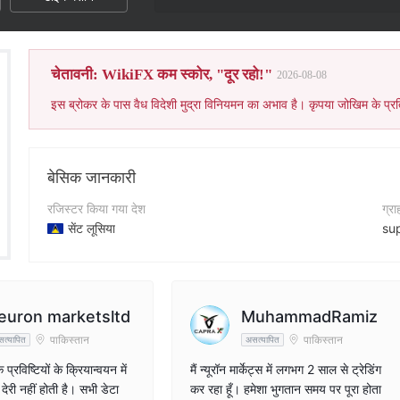
चेतावनी: WikiFX कम स्कोर, "दूर रहो!"
2026-08-08
इस ब्रोकर के पास वैध विदेशी मुद्रा विनियमन का अभाव है। कृपया जोखिम के प्रत
बेसिक जानकारी
रजिस्टर किया गया देश
ग्र
सेंट लूसिया
su
संचालन अवधि
कॉन्
5-10 साल
+9
कंपनी का नाम
कंप
euron marketsltd
MuhammadRamiz
Neuron Markets Ltd
ht
पाकिस्तान
पाकिस्तान
त्यापित
असत्यापित
 प्रविष्टियों के क्रियान्वयन में
मैं न्यूरॉन मार्केट्स में लगभग 2 साल से ट्रेडिंग
देरी नहीं होती है। सभी डेटा
कर रहा हूँ। हमेशा भुगतान समय पर पूरा होता