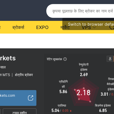
Switch to browser defa
य
ब्रोकर्स
EXPO
मार्केट
VPS
rkets
रेटिंग सूचकांक
रेग्युलेटरी
 साल
इंडेक्स
2.69
ेबल MT5
क्षेत्रीय ब्रोकर
|
रिस्
प्रौद्योगि
मैनेजमे
की
इंडेक्
2.18
5.86
3.01
/
0
rkets.com
प्रतिष्ठा
बिज़नेस इंडेक्स
5.04
6.85
/
0.05
टाइम मशीन