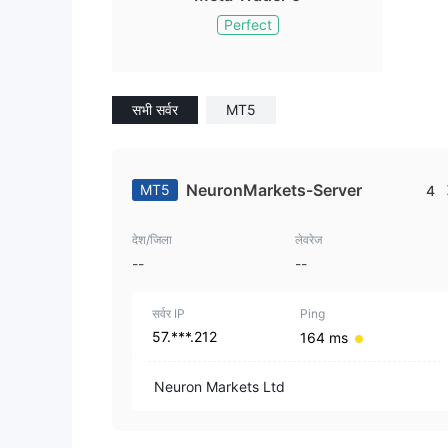
Perfect
सभी सर्वर
MT5
NeuronMarkets-Server
MT5
4
देश/जिला
लेवरेज
--
--
सर्वर IP
Ping
57.***.212
164 ms
Neuron Markets Ltd