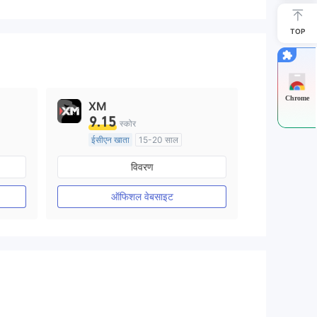
TOP
Chrome
XM
9.15
स्कोर
ईसीएन खाता
15-20 साल
ऑस्ट्रेलिया विनियमन
विवरण
मार्केट मेकिंग (एमएम)
मुख्य-लेबल MT4
ऑफिशल वेबसाइट