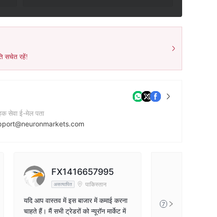
ि सचेत रहें!
ाहक सेवा ई-मेल पता
pport@neuronmarkets.com
टेक्ट नंबर
7142640764
नी की वेबसाइट
FX1416657995
tps://neuronmarkets.com
पाकिस्तान
असत्यापित
यदि आप वास्तव में इस बाजार में कमाई करना
7
चाहते हैं। मैं सभी ट्रेडरों को न्यूरॉन मार्केट में