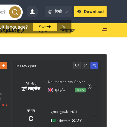
हिन्दी
Download
ult language?
Switch
रहना
नियामक
MT4/5 पहचान
MT4/5 पहचा
NeuronMarkets-Server
MT4/5
2
पूर्ण लाइसेंस
क
यूनाइटेड किंगडम
MT5
ंट
स
.10
सर्वर का नाम
प्रभाव
प्रभाव सूचकांक NO.1
NeuronM
C
3.27
पाकिस्तान
सर्वर का स्थ