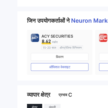
जिन उपयोगकर्ताओं ने
Neuron Mark
ACY SECURITIES
8.62
स्कोर
15-20 साल
ऑस्ट्रेलिया विनियमन
मार्केट मेकिंग (एमएम)
विवरण
मुख्य-लेबल MT4
ऑफिशल वेबसाइट
व्यापार क्षेत्र
C
प्रभाव
क्षेत्र
कंपनी