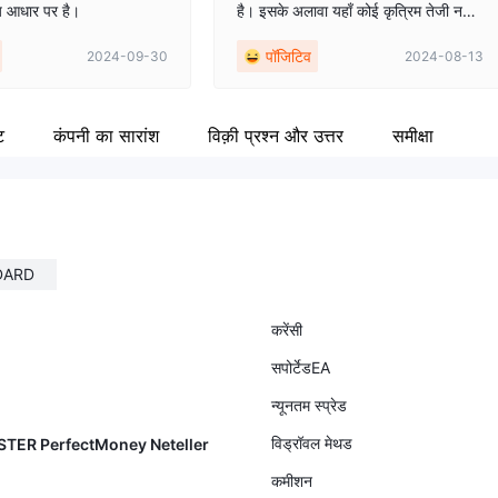
य आधार पर है।
है। इसके अलावा यहाँ कोई कृत्रिम तेजी नहीं
दिखती है। आज का लाभ आप मेरे mt5 डैश
पॉजिटिव
2024-09-30
2024-08-13
बोर्ड से देख सकते हैं।
ट
कंपनी का सारांश
विक़ी प्रश्न और उत्तर
समीक्षा
DARD
करेंसी
सपोर्टेडEA
न्यूनतम स्प्रेड
विड्रॉवल मेथड
STER PerfectMoney Neteller
कमीशन