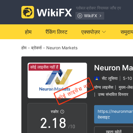
1
ग्लोबल ब्रोकर नियामक जाँच एप
2
WikiFX
3
होम
रैंकिंग लिस्ट
एक्सपोज़र
समुदा
होम
-
ब्रोकर्स
-
Neuron Markets
4
5
Neuron Ma
कोई लाइसेंस नहीं हैं
सेंट लूसिया
|
5-10
0
6
योग्य लाइसेंस
मुख्य-ल
|
उच्च संभावित विस्तार
|
1
0
7
https://neuronma
स्कोर
2
.
1
8
वेबसाइट
/10
खाता खोलें