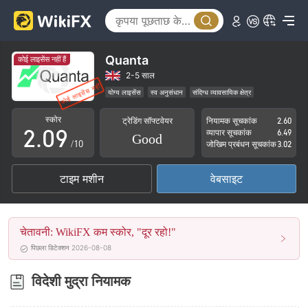
4
5
6
Quanta
कोई लाइसेंस नहीं हैं
0
7
2-5 साल
योग्य लाइसेंस
स्व अनुसंधान
संदिग्ध व्यावसायिक क्षेत्र
1
8
उच्च संभावित विस्तार
स्कोर
ट्रेडिंग सॉफ्टवेयर
नियामक सूचकांक
2.60
2
.
0
9
व्यापार सूचकांक
6.49
Good
/10
जोखिम प्रबंधन सूचकांक
3.02
3
1
टाइम मशीन
वेबसाइट
4
2
5
3
चेतावनी: WikiFX कम स्कोर, "दूर रहो!"
6
4
पिछला डिटेक्शन 2026-08-08
7
5
विदेशी मुद्रा नियामक
8
6