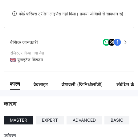
9
7
कोई फ़ॉरेक्स ट्रेडिंग लाइसेंस नहीं मिला। कृपया जोखिमों से सावधान रहें।
8
9
बेसिक जानकारी
रजिस्टर किया गया देश
यूनाइटेड किंगडम
संचालन अवधि
2-5 साल
कारण
वेबसाइट
वंशावली (जिनिओलॉजी)
संबंधित कंपन
कंपनी का नाम
QUANTA ASSET MANAGEMENT LIMITED
कारण
MASTER
EXPERT
ADVANCED
BASIC
पर्यावरण