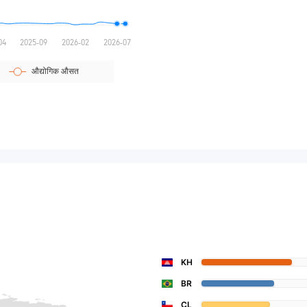
KH
BR
CL