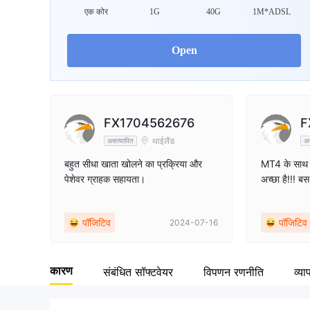
एक कोर
1G
40G
1M*ADSL
Open
FX1704562676
F
थाईलैंड
असत्यापित
अस
बहुत सीधा खाता खोलने का प्रक्रिया और
MT4 के साथ 
पेशेवर ग्राहक सहायता।
अच्छा है!!! बस
पॉजिटिव
पॉजिटिव
2024-07-16
कारण
संबंधित सॉफ्टवेयर
विपणन रणनीति
व्याप