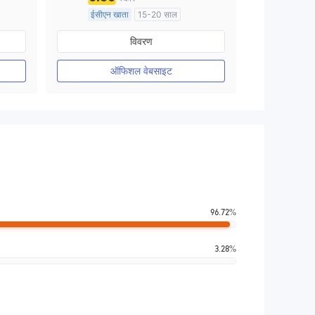
ईसीएन खाता
15-20 साल
ऑस्ट्रेलिया विनियमन
विवरण
मार्केट मेकिंग (एमएम)
मुख्य-लेबल MT4
ऑफिशल वेबसाइट
96.72%
3.28%