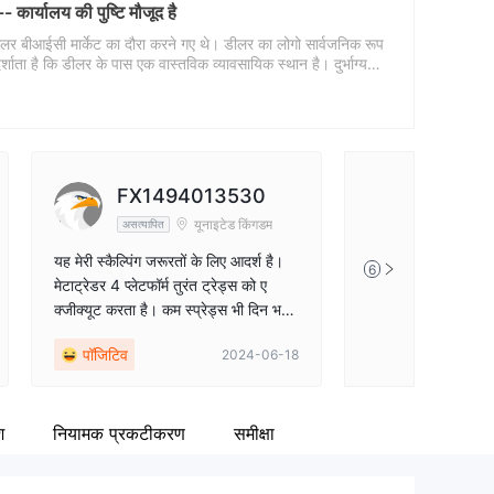
 कार्यालय की पुष्टि मौजूद है
cebook
tps://www.facebook.com/BicmarketsCambodia
डीलर बीआईसी मार्केट का दौरा करने गए थे। डीलर का लोगो सार्वजनिक रूप
र्शाता है कि डीलर के पास एक वास्तविक व्यावसायिक स्थान है। दुर्भाग्य
में प्रवेश करने में विफल रहे, इसलिए व्यवसाय का विशिष्ट पैमाना अज्ञात
ार करने के बाद एक समझदार विकल्प बनाने के लिए कहा जाता है
FX1494013530
यूनाइटेड किंगडम
असत्यापित
यह मेरी स्कैल्पिंग जरूरतों के लिए आदर्श है।
6
मेटाट्रेडर 4 प्लेटफॉर्म तुरंत ट्रेड्स को ए
क्जीक्यूट करता है। कम स्प्रेड्स भी दिन भर
मेरे लगातार ट्रेड्स को अधिकतम करने में मदद
पॉजिटिव
2024-06-18
करते हैं। बहुत अच्छा ब्रोकर!
श
नियामक प्रकटीकरण
समीक्षा