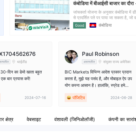
कंबोडिया में बीआईसी बाजार का दौरा --
कंपनी का कर्मचारी
Fa
--
ht
जांचकर्ता योजना के अनुसार कंबोडिया में 
से प्रदर्शित पते पर पाया जा सकता है, जो द
से, जांचकर्ता आगे की यात्रा के लिए कंपनी 
कंबोडिया
Good
रहता है। निवेशकों को सावधानीपूर्वक विच
X1704562676
Paul Robinson
थाईलैंड
संयुक्त राज्य अमेरिका
त्यापित
असत्यापित
30-दिन का डेमो खाता बहुत
BIC Markets विभिन्न आदेश प्रकार प्रदान
 एक बार प्रयास करें!
करता है, मुझे यह पसंद है, और मोबाइल ऐप उप
योग करना आसान है। हालांकि, स्प्रेड हमेशा
सबसे अच्छा नहीं होता है।
पॉजिटिव
2024-07-16
2024-06-28
ार क्षेत्र
वेबसाइट
वंशावली (जिनिओलॉजी)
कंपनी का सारां