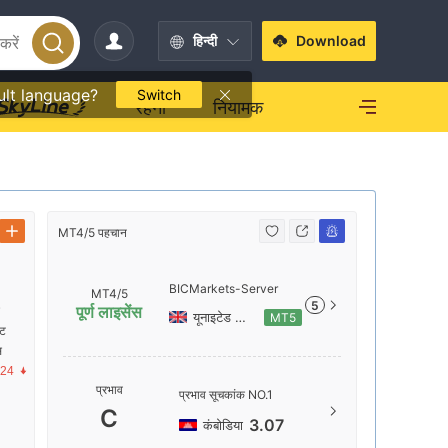
हिन्दी
Download
ult language?
Switch
रहना
नियामक
MT4/5 पहचान
MT4/5 पहचा
BICMarkets-Server
MT4/5
5
पूर्ण लाइसेंस
क
यूनाइटेड किंगडम
MT5
ंट
स
.24
सर्वर का नाम
प्रभाव
प्रभाव सूचकांक NO.1
BICMarke
C
3.07
कंबोडिया
सर्वर का स्थ