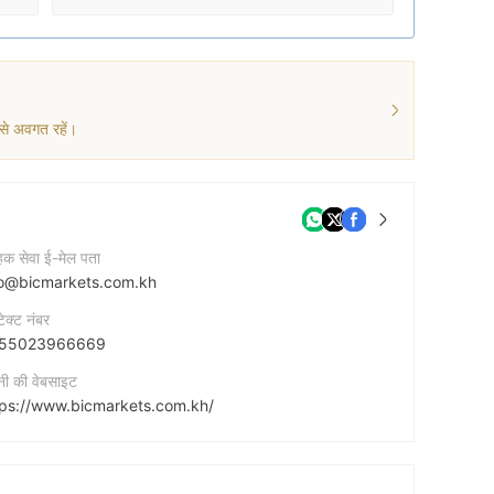
 से अवगत रहें।
ाहक सेवा ई-मेल पता
fo@bicmarkets.com.kh
टेक्ट नंबर
55023966669
नी की वेबसाइट
tps://www.bicmarkets.com.kh/
नी का पता
អាគារលេខ 462, ផ្លូវមុនីវង្ស, សង្កាត់ទន្លេបាសាក់, ខណ្ឌចំការមន, រាជធានីភ្នំពេញ, ប្រទេសកម្ពុជា