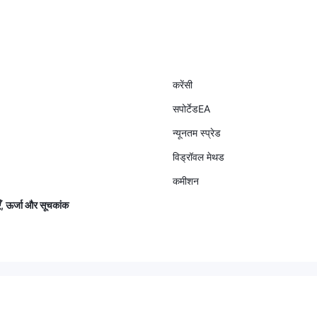
करेंसी
सपोर्टेडEA
न्यूनतम स्प्रेड
विड्रॉवल मेथड
कमीशन
ुएँ, ऊर्जा और सूचकांक