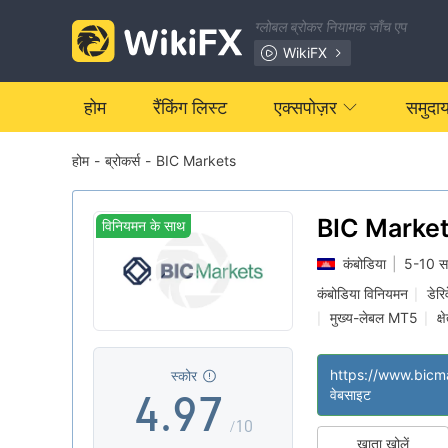
2
0
ग्लोबल ब्रोकर नियामक जाँच एप
3
1
WikiFX
4
2
होम
रैंकिंग लिस्ट
एक्सपोज़र
समुदा
होम
-
ब्रोकर्स
-
BIC Markets
0
5
3
1
6
4
BIC Marke
विनियमन के साथ
कंबोडिया
|
5-10 स
2
7
5
कंबोडिया विनियमन
डेरि
|
मुख्य-लेबल MT5
क्
|
|
3
8
6
मध्यम संभावित विस्तार
|
स्कोर
4
.
9
7
वेबसाइट
/10
खाता खोलें