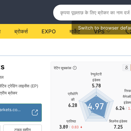
Switch to browser defa
य
ब्रोकर्स
EXPO
मार्केट
VPS
ts
रेटिंग सूचकांक
रेग्युलेटरी
ाल
इंडेक्स
5.78
वेटिव ट्रेडिंग लाइसेंस (EP)
रिस्
षेत्रीय ब्रोकर
प्रौद्योगि
मैनेजमे
की
इंडेक्
4.97
6.28
6.24
/
1
https://www.bicmarkets.com.kh/
प्रतिष्ठा
बिज़नेस इंडेक्स
3.89
7.25
/
0.83
टाइम मशीन