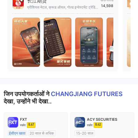
长江期货
14,598
प्रीशियस मेटल, क्रूड ऑयल, गोल्ड इन्वेस्टमेंट ट्रेडिंग
प्लेटफॉर्म
जिन उपयोगकर्ताओं ने
CHANGJIANG FUTURES
देखा, उन्होंने भी देखा..
FXT
ACY SECURITIES
8.67
8.62
स्कोर
स्कोर
ईसीएन खाता
20 साल से अधिक
15-20 साल