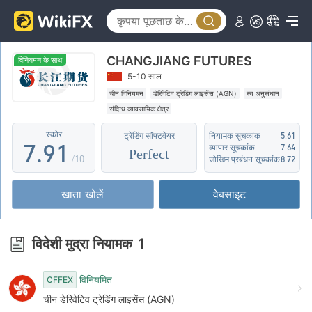
2
4
3
5
CHANGJIANG FUTURES
4
6
विनियमन के साथ
5-10 साल
5
7
चीन विनियमन
डेरिवेटिव ट्रेडिंग लाइसेंस (AGN)
स्व अनुसंधान
संदिग्ध व्यावसायिक क्षेत्र
6
8
0
स्कोर
ट्रेडिंग सॉफ्टवेयर
नियामक सूचकांक
5.61
7
.
9
1
व्यापार सूचकांक
7.64
Perfect
/10
जोखिम प्रबंधन सूचकांक
8.72
8
2
खाता खोलें
वेबसाइट
9
3
4
विदेशी मुद्रा नियामक
1
5
विनियमित
CFFEX
6
चीन डेरिवेटिव ट्रेडिंग लाइसेंस (AGN)