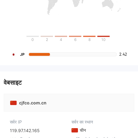
0
2
4
6
8
10
2.42
JP
वेबसाइट
cjfco.com.cn
सर्वर IP
सर्वर का स्थान
चीन
119.97.142.165