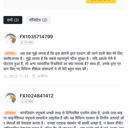
दिन के समय व्यापार उत्पाद: कृषि वायदा (उदाहरण के लिए, सोयाबीन भोजन, सोयाबीन
तेल, मक्का), धातु (लौह अयस्क, इस्पात), ऊर्जा (कच्चा तेल), आदि।
दिन के समय ट्रेडिंग घंटे: सुबह का सत्र (09:00 - 10:15, 10:30 - 11:30),
सभी
(2)
पॉजिटिव
(2)
दोपहर का सत्र (13:30 - 15:00)
इवनिंग ट्रेडिंग उत्पाद: पाम ऑयल (पी), कोक (जे), सोयाबीन मील (एम), सोयाबीन
FX1035714799
ऑयल (वाई), आदि।
6-10 साल
शाम के कारोबार का समय: सोमवार से शुक्रवार, 21:00 - 23:00
झेंग्झौ कमोडिटी एक्सचेंज:
अब तक मुझे लगता है कि इस कंपनी द्वारा प्रदान की जाने वाली सेवा मेरे लिए
पॉजिटिव
संतोषजनक है। मुझे लगता है कि सबसे महत्वपूर्ण चीज सुरक्षा है। यदि आपके पैसे में
दिन के समय व्यापार उत्पाद: कृषि वायदा (जैसे, गेहूं, चावल, कपास, रेपसीड तेल, चीनी),
घोटाला हुआ है, तो अन्य व्यापारिक स्थितियों का क्या मतलब है? साथ ही, उनके द्वारा प्र
रासायनिक वायदा (जैसे, मेथनॉल, पीवीसी), आदि।
दान किए गए विभिन्न शैक्षिक संसाधनों ने भी मेरी बहुत मदद की।
दिन के समय ट्रेडिंग घंटे: सुबह का सत्र (09:00 - 10:15, 10:30 - 11:30),
2022-11-22
अर्जेंटीना
दोपहर का सत्र (13:30 - 15:00)
शाम के कारोबार के उत्पाद: चीनी (एसआर), कपास (सीएफ), रेपसीड मील (आरएम),
मेथनॉल (एमए), आदि।
FX1024841412
शाम के कारोबार का समय: सोमवार से शुक्रवार, 21:00 - 23:00
6-10 साल
चीन वित्तीय वायदा विनिमय:
चांगजियांग फ्यूचर्स अच्छी तरह से विनियमित प्रतीत होता है, उनके पास चाइ
पॉजिटिव
दिन के समय ट्रेडिंग उत्पाद: स्टॉक इंडेक्स फ्यूचर्स (उदाहरण के लिए, सीएसआई 300
ना फाइनेंशियल फ्यूचर्स एक्सचेंज लाइसेंस है और यह विभिन्न प्रकार के वित्तीय उत्पादों औ
र सेवाओं की पेशकश करता है। उनका ग्राहक समर्थन भी काफी अच्छा है, न केवल वीचैट
इंडेक्स), स्टॉक इंडेक्स विकल्प, सरकारी बॉन्ड फ्यूचर्स, ट्रेजरी बॉन्ड फ्यूचर्स, आदि।