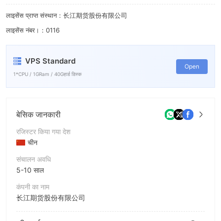
7
लाइसेंस प्राप्त संस्थान：长江期货股份有限公司
8
लाइसेंस नंबर।：0116
9
VPS Standard
Open
1*CPU / 1GRam / 40Gहार्ड डिस्क
बेसिक जानकारी
रजिस्टर किया गया देश
चीन
संचालन अवधि
5-10 साल
कंपनी का नाम
长江期货股份有限公司
संक्षिप्त नाम