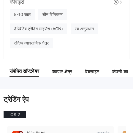
कीवर्ड्स
5
CHANGJIANG FUTURES
कंपनी का कर्मचारी
5-10 साल
चीन विनियमन
--
डेरिवेटिव ट्रेडिंग लाइसेंस (AGN)
स्व अनुसंधान
संदिग्ध व्यावसायिक क्षेत्र
संबंधित सॉफ्टवेयर
व्यापार क्षेत्र
वेबसाइट
कंपनी का सा
ट्रेडिंग ऐप
iOS 2
डाउनलोड