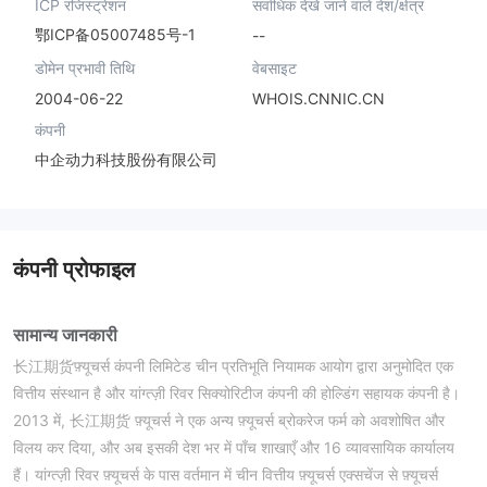
ICP रजिस्ट्रेशन
सर्वाधिक देखे जाने वाले देश/क्षेत्र
鄂ICP备05007485号-1
--
डोमेन प्रभावी तिथि
वेबसाइट
2004-06-22
WHOIS.CNNIC.CN
कंपनी
中企动力科技股份有限公司
कंपनी प्रोफाइल
सामान्य जानकारी
长江期货फ़्यूचर्स कंपनी लिमिटेड चीन प्रतिभूति नियामक आयोग द्वारा अनुमोदित एक
वित्तीय संस्थान है और यांग्त्ज़ी रिवर सिक्योरिटीज कंपनी की होल्डिंग सहायक कंपनी है।
2013 में, 长江期货 फ़्यूचर्स ने एक अन्य फ़्यूचर्स ब्रोकरेज फर्म को अवशोषित और
विलय कर दिया, और अब इसकी देश भर में पाँच शाखाएँ और 16 व्यावसायिक कार्यालय
हैं। यांग्त्ज़ी रिवर फ़्यूचर्स के पास वर्तमान में चीन वित्तीय फ़्यूचर्स एक्सचेंज से फ़्यूचर्स