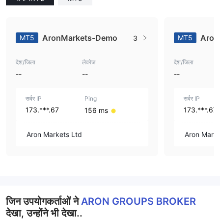
AronMarkets-Demo
Aron
MT5
MT5
3
देश/जिला
लेवरेज
देश/जिला
--
--
--
सर्वर IP
Ping
सर्वर IP
173.***.67
173.***.67
156 ms
Aron Markets Ltd
Aron Marke
जिन उपयोगकर्ताओं ने
ARON GROUPS BROKER
देखा, उन्होंने भी देखा..