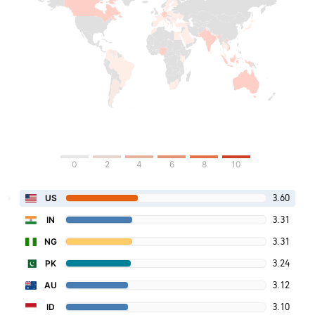
0
2
4
6
8
10
3.60
US
3.31
IN
3.31
NG
3.24
PK
3.12
AU
3.10
ID