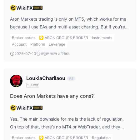
WikiFX
उद्योग मानकों की तुलना में, Aron Markets ट्रेडिंग शुल्क अपेक्षाकृत कम हैं, खासकर
जवाब दें
उच्च-स्तरीय खातों पर। वे टाइट स्प्रेड, कुछ खातों पर शून्य कमीशन (खासकर नैनो
Aron Markets trading is only on MT5, which works for me
और इस्लामी), और इस्लामी खातों पर छूट या शून्य स्वैप शुल्क प्रदान करते हैं।
because I use EAs and multi-asset charting. But if you’re
an MT4 trader, you’ll have to adapt. MT5 is available for
गैर-ट्रेडिंग शुल्क
ट्रेडिंग प्लेटफॉर्म
Broker Issues
ARON GROUPS BROKER
Instruments
desktop, Mac, Android, and iOS.
Account
Platform
Leverage
जमा और निकासी
2025-07-13
संयुक्त राज्य अमेरिका
Aron Markets विभिन्न विधि का उपयोग करके जमा और निकासी शुल्क लेता है।
न्यूनतम जमा की आवश्यकता $1 है।
LoukiaCharilaou
जमा विकल्प
1-2 साल
Does Aron Markets have any cons?
निकासी विकल्प
WikiFX
जवाब दें
Yes. The main downside for me is the lack of regulation.
On top of that, there’s no MT4 or WebTrader, and they
don’t offer stocks or ETFs, which limits my diversification
Broker Issues
ARON GROUPS BROKER
Regulation