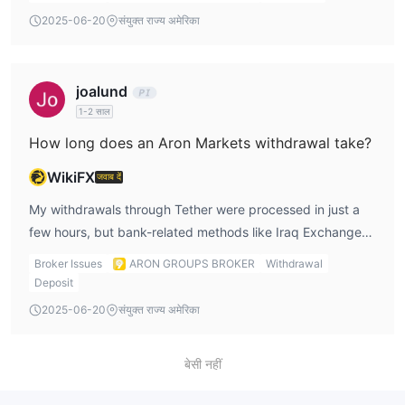
options. Also, some deposit/withdrawal methods carry
2025-06-20
संयुक्त राज्य अमेरिका
notable fees.
joalund
1-2 साल
How long does an Aron Markets withdrawal take?
WikiFX
जवाब दें
My withdrawals through Tether were processed in just a
few hours, but bank-related methods like Iraq Exchange
took closer to 2 working days. Their stated range is 1 hour
Broker Issues
ARON GROUPS BROKER
Withdrawal
to 3 working days, which matches my experience.
Deposit
2025-06-20
संयुक्त राज्य अमेरिका
बेसी नहीं