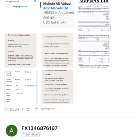
मेरिकी डॉलर जमा किए और एक बिक्री ट्रेड खोली जिसमें 50 शेयर्स यूएस शेयर्स TAGE
T (TGT) थे। मैंने 1454 अमेरिकी डॉलर का लाभ किया, और जब मैंने अपने लाभ
निकालने की अनुरोध किया, तो एरन मार्केट धोखाधड़ी कंपनी ने मेरे सभी लाभ को रद्द कर
दिया और मेरी पूंजी भी खा ली और मुझे ईमेल किया कि मैंने धोखाधड़ी ट्रेडिंग की है और
नेगेटिव बैलेंस संरक्षण सुविधा का दुरुपयोग किया है। मुझे समझ नहीं आता कि अनुमान या
समाचार पर आधारित ट्रेडिंग को कैसे धोखाधड़ी माना जा सकता है। और इस कंपनी में
नेगेटिव बैलेंस संरक्षण सुविधा को स्वचालित रूप से हटा दिया गया है। मैंने लाभ कमाया, औ
र जब मैं इसके लिए मांग की, तो उन्होंने मुझे इसे नहीं दिया। अगर मैं पैसा कमाता हूँ, तो वे
मुझे इसे नहीं देते हैं, लेकिन अगर मैं ट्रेड में पैसा हारता हूँ, तो उन्हें इसकी परवाह नहीं होती
है। मैं चाहता हूँ कि सभी खुदरा ट्रेडर एरन मार्केट धोखाधड़ी कंपनी के साथ ट्रेडिंग करते
समय सतर्क रहें। ऐसा लगता है कि वे स्वतंत्र सर्वर चलाते हैं जो विनिमयों से जुड़े नहीं होते
हैं। मैं सभी पाठकों को इस धोखाधड़ी ब्रोकर के बारे में सतर्क रहने की चेतावनी देना चाहता
हूँ। मैं एरन मार्केट के CEO को चेतावनी दे रहा हूँ कि आपका ब्रोकर मेरे साथ धोखा कर र
हा है, कृपया मेरा लाभ और मेरी पूंजी 1721 डॉलर वापस करें, मैंने कोई गलती नहीं की, बस
आपके ब्रोकर द्वारा प्रदान की गई यूएस शेयर में सामान्य ट्रेड किया। अगर मैं उसी रण
नीति के साथ हार जाता हूँ तो कंपनी मेरी हानि का मुआवजा देगी? मैं सभी खुदरा ट्रेडरों से
अनुरोध करता हूँ कि वे जल्द से जल्द अपने पैसे एरन मार्केट धोखाधड़ी कंपनी से निकालें,
क्योंकि यदि आप लाभ कमाते हैं, तो आप अपने मेहनत के पैसे को अंततः खो देंगे। मैं इस घ
टना के बारे में समाचार फैलाने में आपकी मदद की कीमत करूंगा ताकि दूसरे लोग अपने
निधि न खोएं।
2024-11-21
पाकिस्तान
FX1346876197
1 साल के अंदर