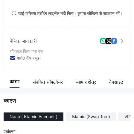
9
9
8
कोई फ़ॉरेक्स ट्रेडिंग लाइसेंस नहीं मिला। कृपया जोखिमों से सावधान रहें।
9
बेसिक जानकारी
रजिस्टर किया गया देश
मार्शल द्वीप समूह
संचालन अवधि
5-10 साल
कारण
संबंधित सॉफ्टवेयर
व्यापार क्षेत्र
वेबसाइट
कंपनी का नाम
Aron Markets LTD
कारण
Nano ( Islamic Account )
Islamic (Swap-free)
VIP 
पर्यावरण