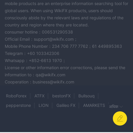
mobile products are an enterprise information searching tool for
global users. When using WikiFX products, users should
consciously abide by the relevant laws and regulations of the
country and region where they are located.
consumer hotline：006531290538
Official Email：support@wikifx.com；
Mobile Phone Number：234 706 777 7762；61 449895363
Telegram：+60 103342306
Whatsapp：+852-6613 1970；
License or other information error corrections, please send the
information to：qa@wikifx.com
Cooperation：business@wikifx.com
RoboForex
ATFX
bestonFX
Bullsouq
pepperstone
LION
Galileo FX
AMARKETS
अधिक
Seacrest Markets
BT Markets
IQ trade
MIA
RightFX
Vantage Capital Markets
JP PRO