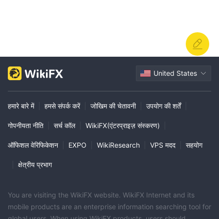
United States
हमारे बारे में
|
हमसे संपर्क करें
|
जोखिम की चेतावनी
|
उपयोग की शर्तें
|
गोपनीयता नीति
|
सर्च कॉल
|
WikiFX(एंटरप्राइज़ संस्करण)
|
ऑफिशल वेरिफिकेशन
|
EXPO
|
WikiResearch
|
VPS मदद
|
सहयोग
|
क्षेत्रीय प्रभाग
You are visiting the WikiFX website. WikiFX Internet and its
mobile products are an enterprise information searching tool for
global users. When using WikiFX products, users should