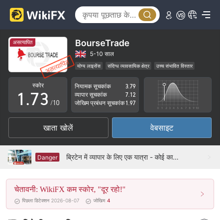
2
3
4
0
BourseTrade
असत्यापित
5
1
5-10 साल
योग्य लाइसेंस
संदिग्ध व्यावसायिक क्षेत्र
उच्च संभावित विस्तार
0
6
2
स्कोर
नियामक सूचकांक
3.79
1
.
7
3
व्यापार सूचकांक
7.12
/10
जोखिम प्रबंधन सूचकांक
1.97
2
8
4
खाता खोलें
वेबसाइट
3
9
5
4
6
ब्रिटेन में व्यापार के लिए एक यात्रा - कोई कार्यालय ढूँढना
Danger
5
7
चेतावनी: WikiFX कम स्कोर, "दूर रहो!"
6
8
पिछला डिटेक्शन 2026-08-07
जोखिम
4
7
9