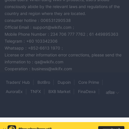
consciously abide by the relevant laws and regulations of the
country and region where they are located.
consumer hotline：006531290538
Official Email：support@wikifx.com；
Mobile Phone Number：234 706 777 7762；61 449895363
Telegram：+60 103342306
Whatsapp：+852-6613 1970；
License or other information error corrections, please send the
information to：qa@wikifx.com
Cooperation：business@wikifx.com
Traders’ Hub
BotBro
Dupoin
Core Prime
AuroraEx
TNFX
BXB Market
FinaDexa
अधिक
Cryptriva
VEXAtrade
Forex Dana
Prime Wave Trading
BONMOT INVEST
NexGen
Hey Forex
YCM Invest
BitForex
Sifang
CFDHolding
ASTRO FX