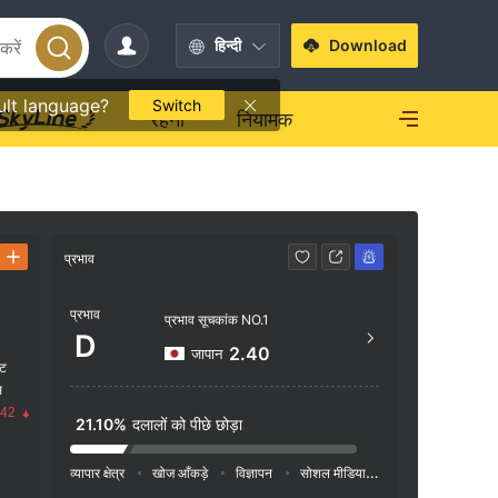
हिन्दी
Download
ult language?
Switch
रहना
नियामक
प्रभाव
संपर्क करें
प्रभाव
http
प्रभाव सूचकांक NO.1
D
क
Unit D
2.40
जापान
ंट
ard R
स
.42
21.10%
दलालों को पीछे छोड़ा
व्यापार क्षेत्र
खोज आँकड़े
विज्ञापन
सोशल मीडिया इंडेक्स