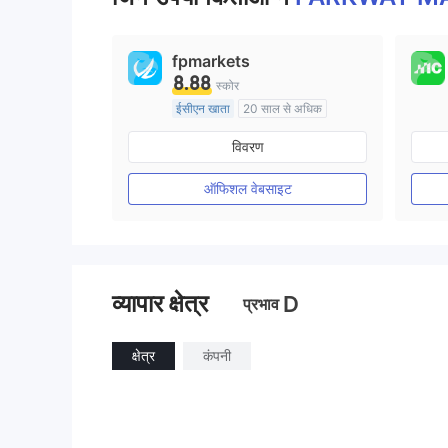
fpmarkets
8.88
स्कोर
ईसीएन खाता
20 साल से अधिक
ऑस्ट्रेलिया विनियमन
विवरण
मार्केट मेकिंग (एमएम)
मुख्य-लेबल MT4
ऑफिशल वेबसाइट
व्यापार क्षेत्र
D
प्रभाव
क्षेत्र
कंपनी