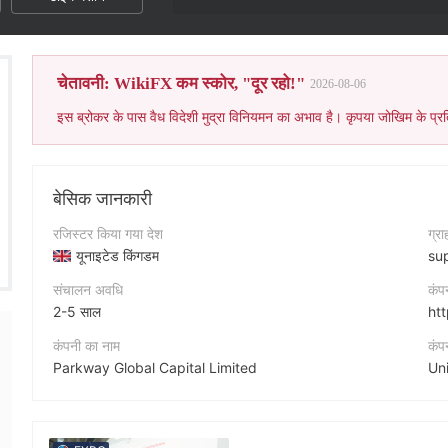
चेतावनी: WikiFX कम स्कोर, "दूर रहो!"
2026-08-06
इस ब्रोकर के पास वैध विदेशी मुद्रा विनियमन का अभाव है। कृपया जोखिम के प्रत
बेसिक जानकारी
रजिस्टर किया गया देश
ग्र
यूनाइटेड किंगडम
su
संचालन अवधि
कंप
2-5 साल
ht
कंपनी का नाम
कंप
Parkway Global Capital Limited
संक्षिप्त नाम
PARKWAY MARKET