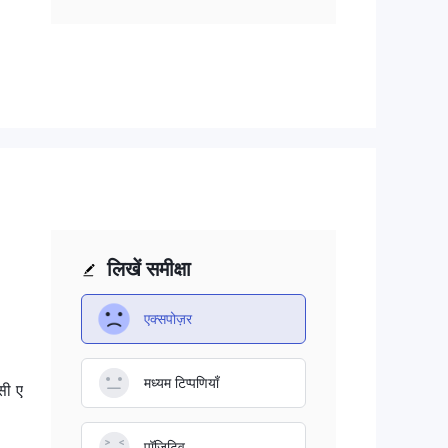
 या
।
लिखें समीक्षा
एक्सपोज़र
मध्यम टिप्पणियाँ
सी ए
पॉजिटिव