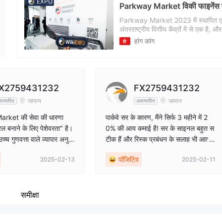
EXPO
कंपनी का कर्मचारी
Parkway Market विकी फाइनेंस एक्
--
Parkway Market 2023 में स्थापित एक वित
के
अंतरराष्ट्रीय वित्तीय केंद्रों में से एक है
्म
रणनीतिक व्यवस्था कंपनी की वैश्विक वित
हांग कांग
अनुपालन ब्रोकरेज फर्म के रूप में, Pa
X2759431232
FX2759431232
जापान
जापान
त्यापित
असत्यापित
ket की सेवा की धारणा
पार्कवे सर के कारण, मैंने सिर्फ 3 महीने में 2
रल बनाने के लिए पेशेवरता" है।
0% की आय कमाई है! सर के साइनल बहुत स
उच्च गुणवत्ता वाले व्यापार अनुभ
टीक हैं और रिस्क प्रबंधन के सलाह भी आत्म
 के लिए विशेषज्ञ ज्ञान और अनुभ
विश्वास देती है।
पॉजिटिव
2025-02-13
2025-02-11
म से समर्पित हैं। व्यापार प्लेट
 है और बाजार के परिवर्तनों के
्तर देने के लिए एक वातावरण को
ा है।
समीक्षा