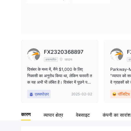
ेंस एक्सपो हांगकांग 2025 में शामिल होता है
Capital Limited एक उभरता हुआ वैश्विक वित्तीय सेवा प्रदाता है जिसका मुख्यालय सेंट
 यह संयुक्त राज्य अमेरिका, कनाडा, यूनाइटेड किंगडम और अन्य क्षेत्रों में अपनी शाखा नेटवर्क 
र उत्तरी अमेरिका में रणनीतिक उपस्थिति रखता है। एक पूर्णतः अनुपालन करने वाली ट्रेडिंग फर
रराष्ट्रीय वित्तीय नियमों का पालन करती है, कंपनी के पास कई लाइसेंस हैं, जिनमें शामिल हैं
FX2320368897
F
जापान
असत्यापित
अस
दिसंबर के मध्य में, मैंने $1,000 के लिए
Parkway-Mar
निकासी का अनुरोध किया था, लेकिन फरवरी त
"व्यापार को स
क यह अभी भी लंबित है। दिसंबर में पूछने पर,
वे ग्राहकों को 
निकासी एजेंसी ने कहा कि उन्होंने धोखाधड़ी की
व प्रदान करने
एक्सपोज़र
पॉजिटिव
2025-02-02
है और भुगतान नहीं किया है, लेकिन अब जब मैं
वी टीम के माध्य
पूछता हूँ तो कोई प्रतिक्रिया नहीं है। जिस व्य
फ़ॉर्म भी स्थिर
क्ति को जिम्मेदारी थी, मिस्टर माएडा यासुयुकी,
लिए त्वरित उत
कारण
वह भी संपर्क नहीं कर सकता। कृपया सतर्क र
सुनिश्चित करत
व्यापार क्षेत्र
वेबसाइट
कंपनी का सारांश
हें क्योंकि धोखाधड़ी की उच्च संभावना है।