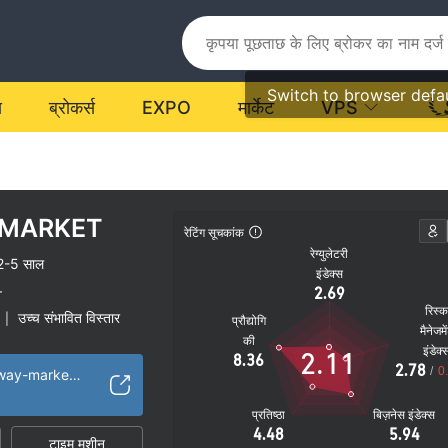
Switch to browser defa
य
ब्रोकर्स
EXPO
मार्केट
VPS
 MARKET
रेटिंग सूचकांक
रेग्युलेटरी
2-5 साल
इंडेक्स
2.69
r
रिस्
उच्च संभावित विस्तार
|
प्रौद्योगि
मैनेजमे
की
इंडेक्
2.11
8.36
2.78
/
0
https://www.parkway-market.com
प्रतिष्ठा
बिज़नेस इंडेक्स
4.48
5.94
टाइम मशीन