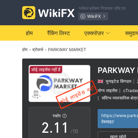
ग्लोबल ब्रोकर नियामक जाँच एप
WikiFX
होम
रैंकिंग लिस्ट
एक्सपोज़र
समुदा
होम
-
ब्रोकर्स
-
PARKWAY MARKET
PARKWAY
कोई लाइसेंस नहीं हैं
यूनाइटेड किंगडम
|
0
योग्य लाइसेंस
cTrade
|
संदिग्ध व्यावसायिक क्षेत्र
|
1
0
0
स्कोर
2
.
1
1
वेबसाइट
/10
खाता खोलें