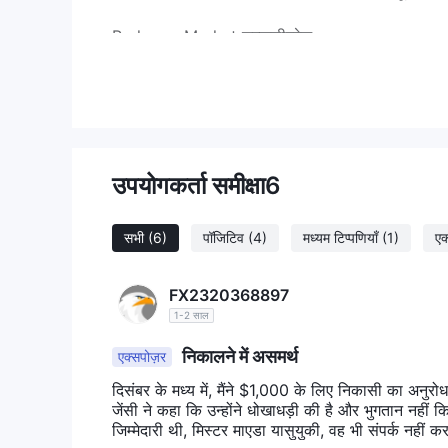
Parkway-Market शुल्क
लीवरेज
1:
2
000
तक ली
Parkway-Market सभी खाता प्रकारों के लिए
तो बड़ी जीत या बड़ा हानि।
ट्रेडिंग प्लेटफॉर्म
जमा और निकासी
उपयोगकर्ता समीक्षा
6
VISA, Master
C
ard, Google Pa
Parkway-Market
सभी
(6)
पॉजिटिव
(4)
मध्यम टिप्पणियाँ
(1)
एक
FX2320368897
1-2 साल
निकालने में असमर्थ
एक्सपोज़र
दिसंबर के मध्य में, मैंने $1,000 के लिए निकासी का अनुर
जेंसी ने कहा कि उन्होंने धोखाधड़ी की है और भुगतान नहीं कि
जिम्मेदारी थी, मिस्टर माएडा यासुयुकी, वह भी संपर्क नहीं 