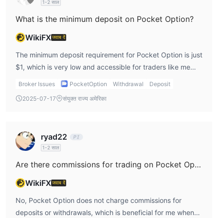
1-2 साल
What is the minimum deposit on Pocket Option?
WikiFX
जवाब दें
The minimum deposit requirement for Pocket Option is just
$1, which is very low and accessible for traders like me
who want to start small. This makes it easy for beginners
Broker Issues
PocketOption
Withdrawal
Deposit
to test out the platform without taking on too much risk.
2025-07-17
संयुक्त राज्य अमेरिका
The low deposit requirement is great for people who are
just starting out, but the lack of regulation still makes me
cautious. As someone new to trading, I would appreciate if
ryad22
more transparency was offered around the risks
1-2 साल
associated with trading on such an unregulated platform.
Are there commissions for trading on Pocket Option?
WikiFX
जवाब दें
No, Pocket Option does not charge commissions for
deposits or withdrawals, which is beneficial for me when