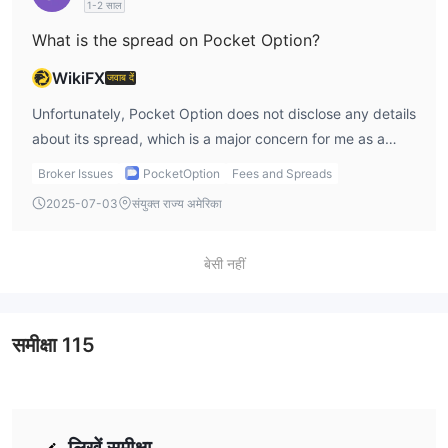
1-2 साल
minimum deposit requirement of just $1, it's easy to get
What is the spread on Pocket Option?
started. However, the unregulated status does leave me
concerned about potential risks.
WikiFX
जवाब दें
Unfortunately, Pocket Option does not disclose any details
about its spread, which is a major concern for me as a
trader. The spread is a key component of trading costs,
Broker Issues
PocketOption
Fees and Spreads
and without knowing the spread, it’s difficult for me to
2025-07-03
संयुक्त राज्य अमेरिका
understand how much I would be paying to trade certain
assets. This lack of transparency, especially in terms of
pocket option trading conditions, makes it challenging to
बेसी नहीं
determine whether the platform is competitive compared
to other brokers. I would recommend traders to proceed
with caution unless more details are provided.
समीक्षा
115
लिखें समीक्षा