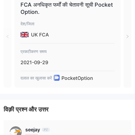
FCA अनधिकृत फर्मों की चेतावनी सूची Pocket
निवे
है।
Option.
देश/जिला
देश/
UK FCA
प्रकटीकरण समय
प्रक
2021-09-29
202
PocketOption
दलाल का खुलासा करें
दलाल 
विक़ी प्रश्न और उत्तर
seejay