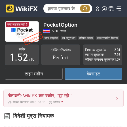
0
1
2
PocketOption
कोई लाइसेंस नहीं हैं
3
0
5-10 साल
योग्य लाइसेंस
स्व अनुसंधान
वैश्विक व्यापार
उच्च संभावित विस्तार
0
4
1
स्कोर
ट्रेडिंग सॉफ्टवेयर
नियामक सूचकांक
2.31
1
.
5
2
व्यापार सूचकांक
7.98
Perfect
/10
जोखिम प्रबंधन सूचकांक
1.07
2
6
3
टाइम मशीन
वेबसाइट
3
7
4
4
8
5
चेतावनी: WikiFX कम स्कोर, "दूर रहो!"
5
9
6
पिछला डिटेक्शन 2026-08-10
जोखिम
2
6
7
विदेशी मुद्रा नियामक
7
8