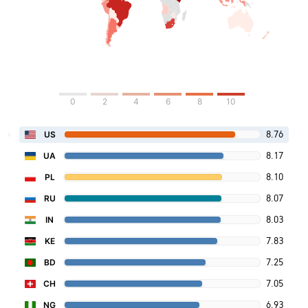
0
2
4
6
8
10
8.76
US
8.17
UA
8.10
PL
8.07
RU
8.03
IN
7.83
KE
7.25
BD
7.05
CH
6.93
NG