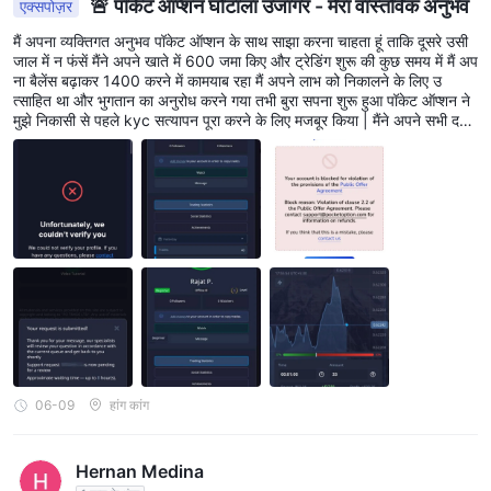
🚨 पॉकेट ऑप्शन घोटाला उजागर - मेरा वास्तविक अनुभव
एक्सपोज़र
मैं अपना व्यक्तिगत अनुभव पॉकेट ऑप्शन के साथ साझा करना चाहता हूं ताकि दूसरे उसी
जाल में न फंसें मैंने अपने खाते में 600 जमा किए और ट्रेडिंग शुरू की कुछ समय में मैं अप
ना बैलेंस बढ़ाकर 1400 करने में कामयाब रहा मैं अपने लाभ को निकालने के लिए उ
त्साहित था और भुगतान का अनुरोध करने गया तभी बुरा सपना शुरू हुआ पॉकेट ऑप्शन ने
मुझे निकासी से पहले kyc सत्यापन पूरा करने के लिए मजबूर किया | मैंने अपने सभी द
स्तावेज सही ढंग से जमा किए लेकिन अनुमोदन करने के बजाय उन्होंने बिना किसी वैध कार
ण के मेरा kyc अस्वीकार कर दिया मैंने समर्थन से संपर्क किया कि मेरा kyc क्यों अ
स्वीकार किया गया घंटों इंतजार करने के बाद समस्या को हल करने के बजाय उन्होंने अ
चानक मेरा खाता ब्लॉक कर दिया यह दावा करते हुए कि मैंने किसी सार्वजनिक प्रस्ताव सम
झौते का उल्लंघन किया है मेरे पास मेरे सफल ट्रेड और बैलेंस वृद्धि के स्क्रीनशॉट kyc अ
स्वीकृति नोटिस मेरी समर्थन टिकट सबमिशन और अंतिम संदेश जो दिखाता है कि मेरा
खाता ब्लॉक कर दिया गया था क्लॉज़ 2.2 के तहत यह एक क्लासिक घोटाला रणनीति है वे
आपको ट्रेड करने और लाभ कमाने देते हैं लेकिन जैसे ही आप प्रयास करते हैं
06-09
हांग कांग
Hernan Medina