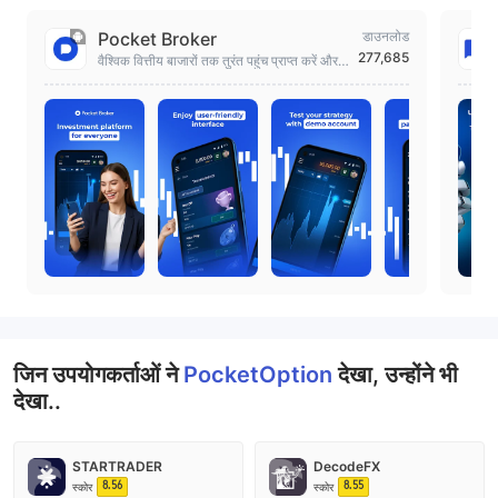
Pocket Broker
डाउनलोड
277,685
वैश्विक वित्तीय बाजारों तक तुरंत पहुंच प्राप्त करें और
ट्रेडिंग को ए से ज़ेड तक सीखें।
जिन उपयोगकर्ताओं ने
PocketOption
देखा, उन्होंने भी
देखा..
STARTRADER
DecodeFX
8.56
8.55
स्कोर
स्कोर