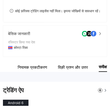
8
9
कोई फ़ॉरेक्स ट्रेडिंग लाइसेंस नहीं मिला। कृपया जोखिमों से सावधान रहें।
9
बेसिक जानकारी
रजिस्टर किया गया देश
कोस्टा रिका
संचालन अवधि
5-10 साल
समीक्षा
ारांश
नियामक प्रकटीकरण
विक़ी प्रश्न और उत्तर
कंपनी का नाम
FX Trading LLC
ट्रेडिंग ऐप
6
Android 6