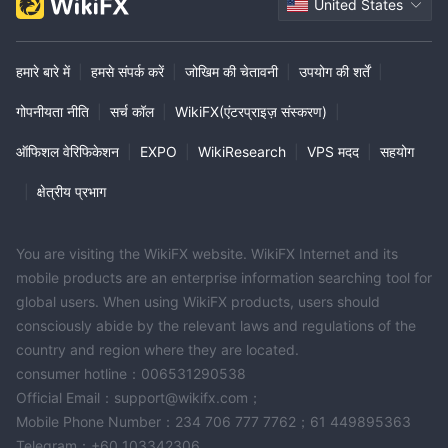
United States
हमारे बारे में
|
हमसे संपर्क करें
|
जोखिम की चेतावनी
|
उपयोग की शर्तें
|
गोपनीयता नीति
|
सर्च कॉल
|
WikiFX(एंटरप्राइज़ संस्करण)
|
ऑफिशल वेरिफिकेशन
|
EXPO
|
WikiResearch
|
VPS मदद
|
सहयोग
|
क्षेत्रीय प्रभाग
You are visiting the WikiFX website. WikiFX Internet and its
mobile products are an enterprise information searching tool for
global users. When using WikiFX products, users should
consciously abide by the relevant laws and regulations of the
country and region where they are located.
consumer hotline：006531290538
Official Email：support@wikifx.com；
Mobile Phone Number：234 706 777 7762；61 449895363
Telegram：+60 103342306