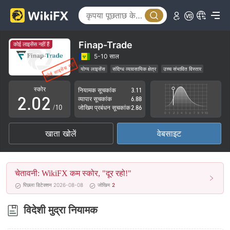
Finap-Trade
कोई लाइसेंस नहीं हैं
0
0
5-10 साल
योग्य लाइसेंस
संदिग्ध व्यावसायिक क्षेत्र
उच्च संभावित विस्तार
1
1
स्कोर
नियामक सूचकांक
3.11
2
.
0
2
व्यापार सूचकांक
6.88
/10
जोखिम प्रबंधन सूचकांक
2.86
3
1
3
खाता खोलें
वेबसाइट
4
2
4
5
3
5
चेतावनी: WikiFX कम स्कोर, "दूर रहो!"
6
4
6
पिछला डिटेक्शन 2026-08-08
जोखिम
2
7
5
7
विदेशी मुद्रा नियामक
8
6
8