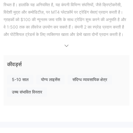
स्थित है। हालांकि यह अनियमित है, यह कंपनी विभिन्न संपत्तियों, जैसे क्रिप्टोकरेंसी,
विदेशी मुद्रा और कमोडिटीज़, पर MT4 प्लेटफ़ॉर्म पर ट्रेडिंग सेवाएं प्रदान करती है।
ग्राहकों को $100 की न्यूनतम जमा राशि के साथ ट्रेडिंग शुरू करने की अनुमति है और
वे 1:500 तक का लीवरेज उपयोग कर सकते हैं। कंपनी 2 का स्प्रेड प्रदान करती है
और पोटेंशियल ट्रेडर्स के लिए व्यक्तिगत खाता और डेमो खाता दोनों प्रदान करती है।
सुविधा के लिए, क्रेडिट/डेबिट कार्ड और बैंक ट्रांसफर के माध्यम से जमा और निकासी
की जा सकती है। ग्राहक पूछताछ के लिए, Finap Trade फोन और ईमेल के माध्यम से
सहायता प्रदान करती है।
कीवर्ड्स
क्या Finap Trade विधि या धोखाधड़ी है?
अनियंत्रित
Finap Trade
है, इसका अर्थ है कि यह किसी भी वित्तीय नियामक
5-10 साल
योग्य लाइसेंस
संदिग्ध व्यावसायिक क्षेत्र
प्राधिकरण की निगरानी के तहत संचालित नहीं होता है। इसका अर्थ हो सकता है कि
उच्च संभावित विस्तार
जबकि प्लेटफ़ॉर्म विभिन्न संपत्तियों, जिसमें क्रिप्टोकरेंसी, विदेशी मुद्रा और कमोडिटीज़
शामिल हैं, के व्यापार की अनुमति देता है, यह किसी भी क्षेत्र के विशेष विधिक या नैतिक
दिशानिर्देशों का पालन नहीं कर सकता है जो व्यापार प्लेटफ़ॉर्म के संबंध में हो सकते हैं।
प्रत्येक व्यापारी सतर्कता बरतें और अनियंत्रित प्लेटफॉर्मों के साथ संलग्न होने से पहले
विस्तृत अनुसंधान करें या एक वित्तीय सलाहकार से परामर्श करें ताकि निरीक्षण की कमी से
संबंधित जोखिमों को कम किया जा सके, जैसे कि विवादों के हल करने में संभावित