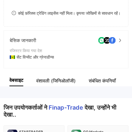
9
7
9
कोई फ़ॉरेक्स ट्रेडिंग लाइसेंस नहीं मिला। कृपया जोखिमों से सावधान रहें।
8
9
बेसिक जानकारी
रजिस्टर किया गया देश
सेंट विन्सेंट और ग्रेनाडीन्स
संचालन अवधि
5-10 साल
वेबसाइट
वंशावली (जिनिओलॉजी)
संबंधित कंपनियाँ
कर
कंपनी का नाम
Finap-Trade Ltd.
जिन उपयोगकर्ताओं ने
Finap-Trade
देखा, उन्होंने भी
देखा..
STARTRADER
GO Markets