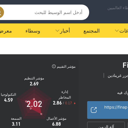
ء العالميين
اغات
المجتمع
أخبار
وسطاء
معرض
F
مؤشر التقييم
ر غرينادين
|
مؤشر التنظيم
2.69
إدارة
ك فيه
التكنولوجيا
المخاطر
هة
مخاطر عالية
|
4.59
2.02
2.86
/
0.17
https://fina
مؤشر الأعمال
السمعة
3.11
6.88
آلة الزمن