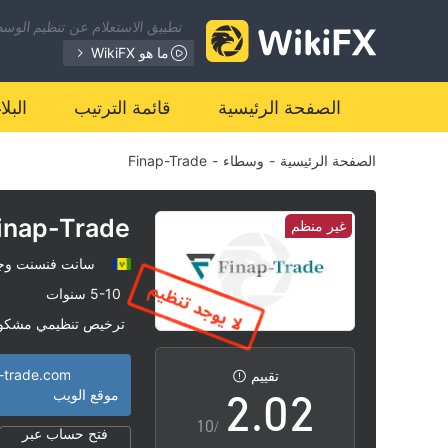
تطبيق الاستعلام عن تنظيم الوسطا
ما هو WikiFX
الصفحة الرئيسية
قائمة الترتيب
البل
الصفحة الرئيسية
-
وسطاء
-
Finap-Trade
inap-Trade
غير منظم
سانت فنسنت وجز
0
0
5-10 سنوات
ترخيص تنظيمي مشكو
1
1
منطقة تشغيل مشبو
|
p-trade.com
تقييم
2
.
0
2
موقع الويب
/10
فتح حساب عبر