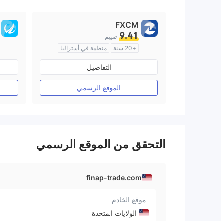
9
FXCM
9.41
تقييم
+20 سنة
منظمة في أستراليا
صناعة السوق (MM)
التفاصيل
رخصة كاملة ميتاتريدر ٤
الموقع الرسمي
التحقق من الموقع الرسمي
finap-trade.com
موقع الخادم
الولايات المتحدة