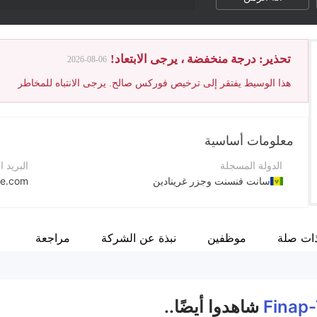
تحذير: درجة منخفضة ، يرجى الابتعاد!
2026-08-06
هذا الوسيط يفتقر إلى ترخيص فوركس صالح. يرجى الانتباه للمخاطر
معلومات أساسية
الدولة المسجلة
البريد ا
سانت فنسنت وجزر غرينادين
de.com
فترة التشغيل
رقم الت
5-10 سنوات
44 (0) 203 468 5639
ات صلة
موظفين
نبذة عن الشركة
مراجعة
اسم الشركة
موقع ا
Finap-Trade Ltd.
Finap
شاهدوا أيضًا..