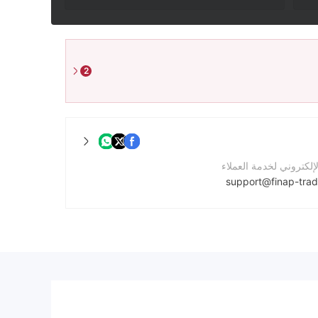
2
لإلكتروني لخدمة العملاء
support@finap-tra
واصل
لشركة
https://finap-trade.com