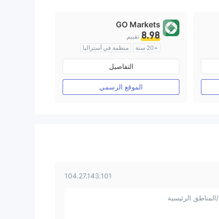
GO Markets
8.98
تقييم
+20 سنة
منظمة في أستراليا
صناعة السوق (MM)
cTrader
التفاصيل
الموقع الرسمي
104.27.143.101
المناطق الرئيسية