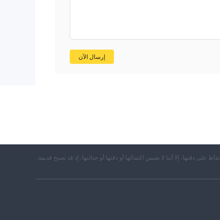
وال
إرسال الآن
عوق
حفاظ على دقتها، إلا أننا لا نضمن اكتمالها أو دقتها أو حداثتها، إذ قد تصبح قديمة.
ًا