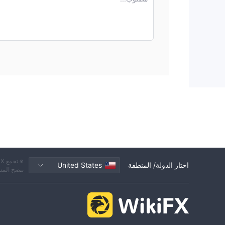
رافعة مالية عالية: تقدم المنصة رافعة مالية تصل إلى 1:500، مما يتيح للمتداولين تكبير مراكزهم التجارية وزيادة الأرباح بشكل محتمل.
توافر حساب تجريبي: توافر حساب تجريبي يتيح للمتداولين 
حقيقية.
منصات التداول المتنوعة: قد يُعتبر استخدام MT4 كمنصة تداول ميزة بسبب استخدامها الشائع والمعروف والميزات القوية بين التجار.
عيوب:
غير مُنظم: يمكن أن يشكل عدم التنظيم مخاطر جدية على الم
بممارسات أخلاقية موحدة وإرشادات قانونية.
معلومات محدودة: استنادًا إلى البيانات المقدمة، يبدو أن
الفهم الشامل والتقييم للمتداولين المحتملين.
الإمكانية العالية للمخاطر: يترتب على تقديم رافعة مالية ع
والأرباح على حد سواء.
قنوات دعم العملاء: على الرغم من توفر دعم العملاء عبر ال
الحقيقي وظيفة الدردشة المباشرة (غير مذكورة).
القيود الجغرافية: قد تفرض موقع التسجيل في سانت فنسنت وج
اختار الدولة/ المنطقة
United States
ننصح المس
أو مناسبًا للتجار في بعض الاختصاصات.
صكوك السوق
توفر Finap Trade مجموعة متنوعة من الأدوات 
المختلفة. هنا نظرة أقرب على الأدوات السوقية المتاحة: