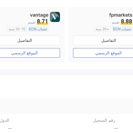
vantage
fpmarkets
8.71
8.88
تقييم
تقييم
حساب ECN
+20 سنة
حساب ECN
10-15 سنة
منظمة في أستراليا
منظمة في أستراليا
التفاصيل
التفاصيل
صناعة السوق (MM)
صناعة السوق (MM)
رخصة كاملة ميتاتريدر ٤
رخصة كاملة ميتاتريدر ٤
الموقع الرسمي
الموقع الرسمي
رقم التسجيل
الدول/
--
--