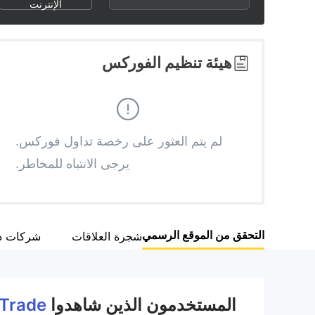
3
1
3
الإنترنت
4
2
4
هيئة تنظيم الفوركس
5
3
5
6
4
6
لم يتم العثور على رخصة تداول فوركس.
يرجى الانتباه للمخاطر.
7
5
7
8
6
8
التحقق من الموقع الرسمي
شجرة العلاقات
شركات ذ
9
7
9
8
المستخدمون الذين شاهدوا
-Trade