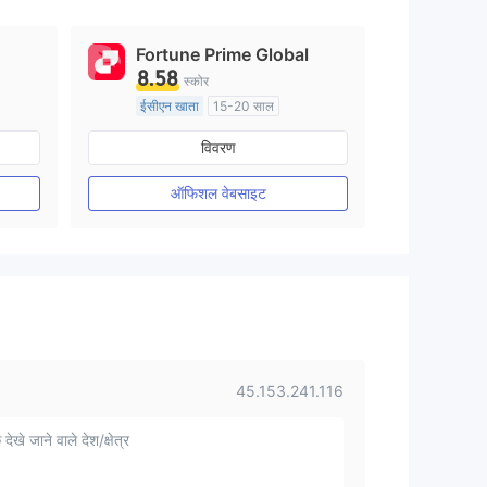
Fortune Prime Global
8.58
स्कोर
ईसीएन खाता
15-20 साल
ऑस्ट्रेलिया विनियमन
विवरण
मार्केट मेकिंग (एमएम)
मुख्य-लेबल MT4
ऑफिशल वेबसाइट
45.153.241.116
 देखे जाने वाले देश/क्षेत्र