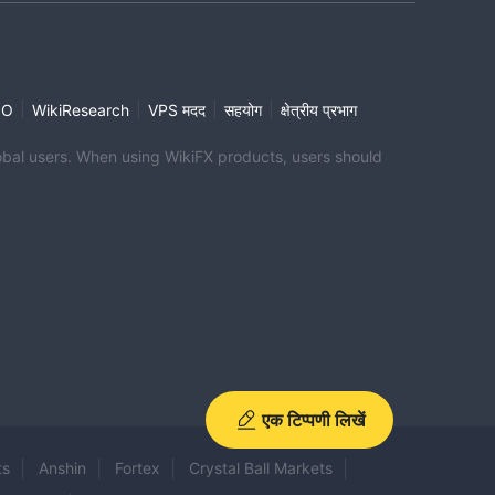
|
|
|
|
PO
WikiResearch
VPS मदद
सहयोग
क्षेत्रीय प्रभाग
global users. When using WikiFX products, users should
एक टिप्पणी लिखें
ts
Anshin
Fortex
Crystal Ball Markets