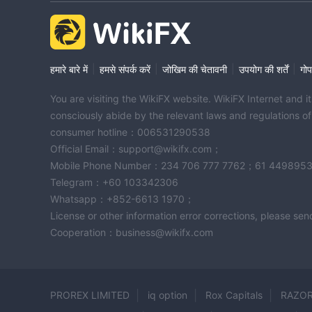
|
|
|
|
हमारे बारे में
हमसे संपर्क करें
जोखिम की चेतावनी
उपयोग की शर्तें
गोप
You are visiting the WikiFX website. WikiFX Internet and 
consciously abide by the relevant laws and regulations o
consumer hotline：006531290538
Official Email：support@wikifx.com；
Mobile Phone Number：234 706 777 7762；61 449895
Telegram：+60 103342306
Whatsapp：+852-6613 1970；
License or other information error corrections, please s
Cooperation：business@wikifx.com
PROREX LIMITED
iq option
Rox Capitals
RAZOR