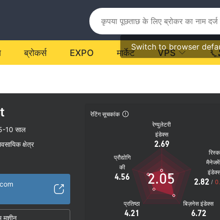
Switch to browser defa
य
ब्रोकर्स
EXPO
मार्केट
VPS
t
रेटिंग सूचकांक
रेग्युलेटरी
5-10 साल
इंडेक्स
2.69
यावसायिक क्षेत्र
रिस्
प्रौद्योगि
मैनेजमे
की
इंडेक्
2.05
4.56
2.82
/
0
.com
प्रतिष्ठा
बिज़नेस इंडेक्स
4.21
6.72
म मशीन