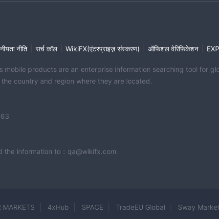
|
|
|
|
नीयता नीति
सर्च कॉल
WikiFX(एंटरप्राइज़ संस्करण)
ऑफिशल वेरिफिकेशन
EX
its mobile products are an enterprise information searching tool for 
f the country and region where they are located.
363
end the information to：qa@wikifx.com
 MARKETS
4xHub
SPACE
TradeEU Global
Sway Marke