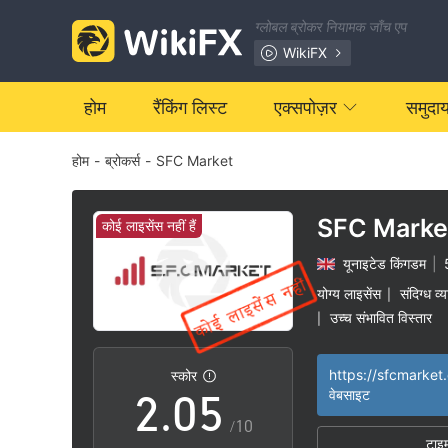
ग्लोबल ब्रोकर नियामक जाँच एप
WikiFX
0
होम
रैंकिंग लिस्ट
एक्सपोज़र
समुदा
होम
-
ब्रोकर्स
-
SFC Market
1
2
SFC Marke
कोई लाइसेंस नहीं हैं
यूनाइटेड किंगडम
|
0
3
योग्य लाइसेंस
संदिग्ध व्
|
उच्च संभावित विस्तार
|
1
4
https://sfcmarket
स्कोर
2
.
0
5
वेबसाइट
/10
टाइ