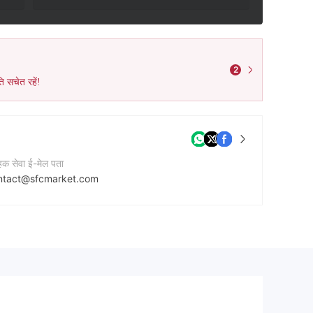
2
ि सचेत रहें!
ाहक सेवा ई-मेल पता
ntact@sfcmarket.com
टेक्ट नंबर
41306328001
नी की वेबसाइट
tps://sfcmarket.com