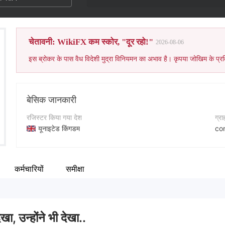
चेतावनी: WikiFX कम स्कोर, "दूर रहो!"
2026-08-06
इस ब्रोकर के पास वैध विदेशी मुद्रा विनियमन का अभाव है। कृपया जोखिम के प्रत
बेसिक जानकारी
रजिस्टर किया गया देश
ग्र
यूनाइटेड किंगडम
co
संचालन अवधि
कॉन्
5-10 साल
+4
कर्मचारियों
समीक्षा
कंपनी का नाम
कंप
Garfield Business LTD
ht
ेखा, उन्होंने भी देखा..