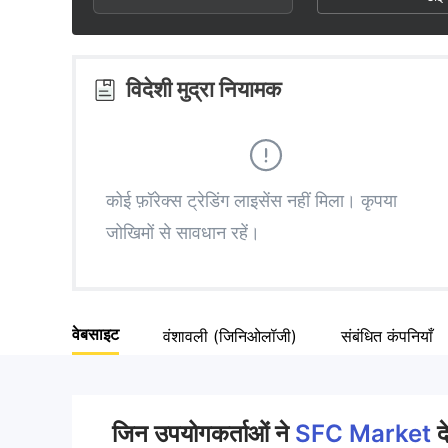
3
1
6
4
2
7
विदेशी मुद्रा नियामक
5
3
8
6
4
9
कोई फ़ॉरेक्स ट्रेडिंग लाइसेंस नहीं मिला। कृपया
जोखिमों से सावधान रहें।
7
5
8
6
वेबसाइट
वंशावली (जिनिओलॉजी)
संबंधित कंपनियाँ
9
7
8
जिन उपयोगकर्ताओं ने
SFC Market
द