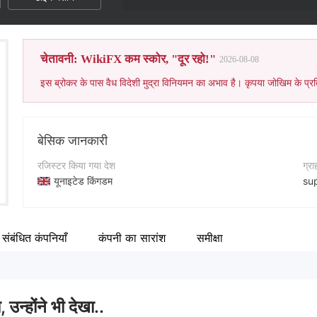
चेतावनी: WikiFX कम स्कोर, "दूर रहो!"
2026-08-08
इस ब्रोकर के पास वैध विदेशी मुद्रा विनियमन का अभाव है। कृपया जोखिम के प्रत
बेसिक जानकारी
रजिस्टर किया गया देश
ग्र
यूनाइटेड किंगडम
su
संचालन अवधि
कंप
2-5 साल
htt
संबंधित कंपनियाँ
कंपनी का सारांश
समीक्षा
कंपनी का नाम
In-Option
, उन्होंने भी देखा..