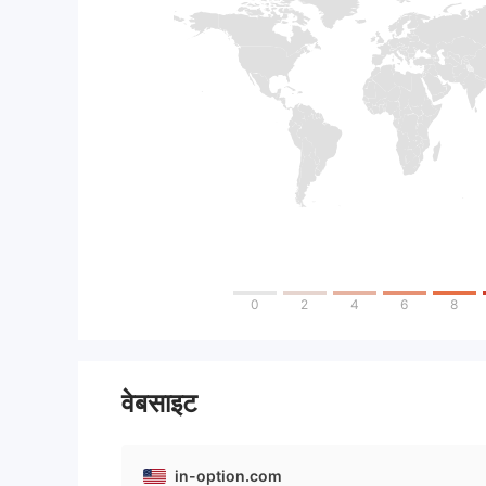
0
2
4
6
8
वेबसाइट
in-option.com