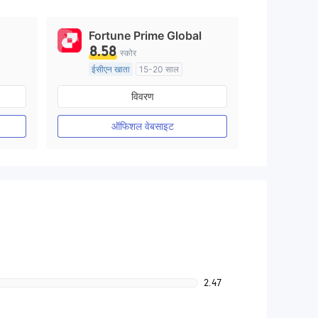
Fortune Prime Global
8.58
स्कोर
ईसीएन खाता
15-20 साल
ऑस्ट्रेलिया विनियमन
विवरण
मार्केट मेकिंग (एमएम)
मुख्य-लेबल MT4
ऑफिशल वेबसाइट
2.47