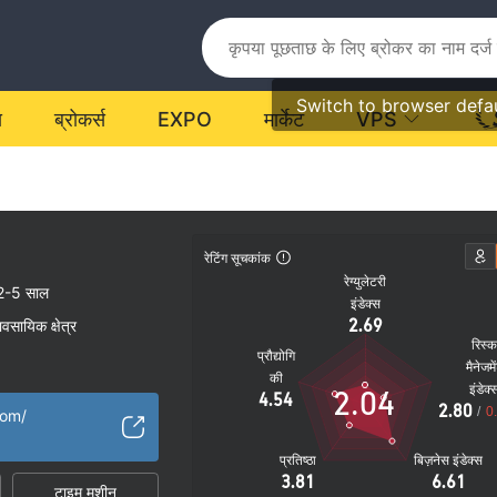
Switch to browser defa
य
ब्रोकर्स
EXPO
मार्केट
VPS
रेटिंग सूचकांक
रेग्युलेटरी
2-5 साल
इंडेक्स
2.69
यावसायिक क्षेत्र
रिस्
प्रौद्योगि
मैनेजमे
की
इंडेक्
2.04
4.54
2.80
/
0
com/
प्रतिष्ठा
बिज़नेस इंडेक्स
3.81
6.61
टाइम मशीन