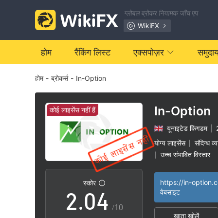
ग्लोबल ब्रोकर नियामक जाँच एप
WikiFX
होम
रैंकिंग लिस्ट
एक्सपोज़र
समुदा
होम
-
ब्रोकर्स
-
In-Option
0
1
In-Option
कोई लाइसेंस नहीं हैं
यूनाइटेड किंगडम
|
0
2
योग्य लाइसेंस
संदिग्ध व्
|
उच्च संभावित विस्तार
|
1
3
https://in-option.
स्कोर
2
.
0
4
वेबसाइट
/10
खाता खोलें