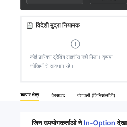
3
1
5
4
2
6
विदेशी मुद्रा नियामक
5
3
7
6
4
8
कोई फ़ॉरेक्स ट्रेडिंग लाइसेंस नहीं मिला। कृपया
जोखिमों से सावधान रहें।
7
5
9
8
6
व्यापार क्षेत्र
वेबसाइट
वंशावली (जिनिओलॉजी)
9
7
8
जिन उपयोगकर्ताओं ने
In-Option
देखा