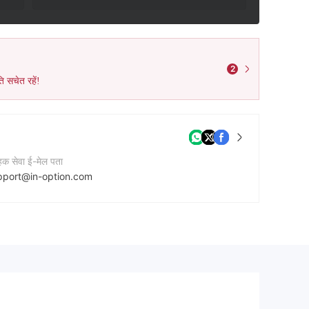
2
ि सचेत रहें!
ाहक सेवा ई-मेल पता
pport@in-option.com
नी की वेबसाइट
ps://in-option.com/