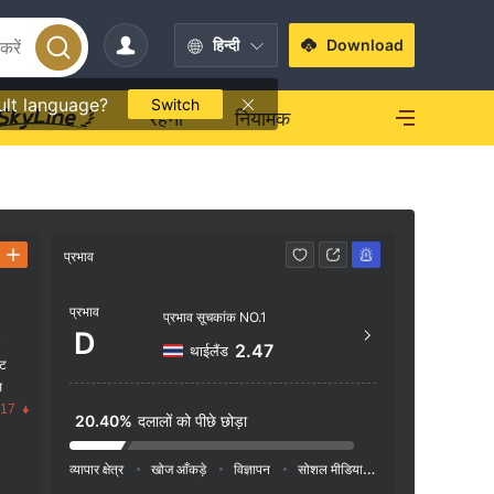
हिन्दी
Download
ult language?
Switch
रहना
नियामक
प्रभाव
संपर्क
प्रभाव
https
प्रभाव सूचकांक NO.1
D
क
2.47
थाईलैंड
ंट
स
.17
20.40%
दलालों को पीछे छोड़ा
व्यापार क्षेत्र
खोज आँकड़े
विज्ञापन
सोशल मीडिया इंडेक्स