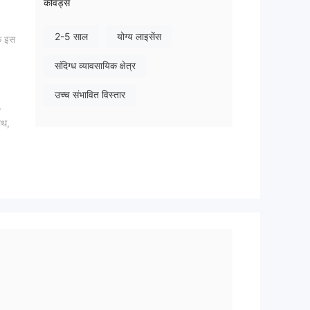
कीवर्ड्स
2-5 साल
योग्य लाइसेंस
कि इस
संदिग्ध व्यावसायिक क्षेत्र
उच्च संभावित विस्तार
,
ाथ,
 की
ो
।