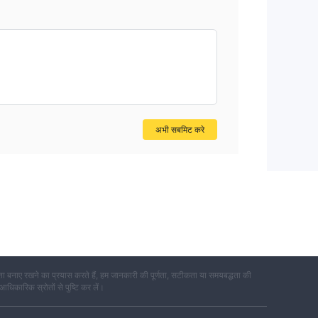
 में
िहास
यमन
अभी सबमिट करे
क्षा
ाएं,
ं,
 बनाए रखने का प्रयास करते हैं, हम जानकारी की पूर्णता, सटीकता या समयबद्धता की
से
 आधिकारिक स्रोतों से पुष्टि कर लें।
यम