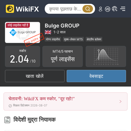
0
1
Bulge GROUP
कोई लाइसेंस नहीं हैं
0
2
1-2 साल
योग्य लाइसेंस
मुख्य-लेबल MT5
क्षेत्रीय ब्रोकर
1
3
उच्च संभावित विस्तार
स्कोर
MT4/5 पहचान
2
.
0
4
पूर्ण लाइसेंस
/10
3
1
5
खाता खोलें
वेबसाइट
4
2
6
5
3
7
चेतावनी: WikiFX कम स्कोर, "दूर रहो!"
6
4
8
पिछला डिटेक्शन 2026-08-07
7
5
9
विदेशी मुद्रा नियामक
8
6