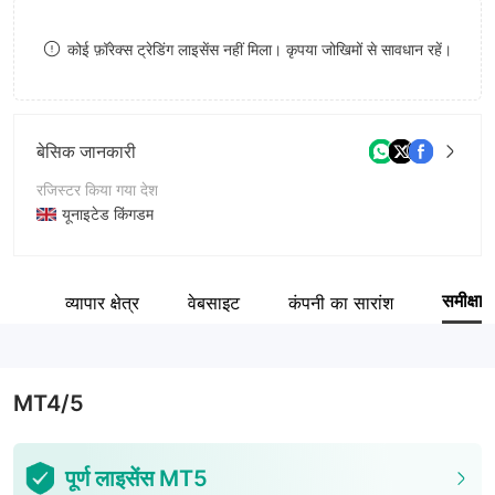
9
7
कोई फ़ॉरेक्स ट्रेडिंग लाइसेंस नहीं मिला। कृपया जोखिमों से सावधान रहें।
8
9
बेसिक जानकारी
रजिस्टर किया गया देश
यूनाइटेड किंगडम
संचालन अवधि
1-2 साल
समीक्षा
ेयर
व्यापार क्षेत्र
वेबसाइट
कंपनी का सारांश
कंपनी का नाम
Bulge Group Investments Limited
MT4/5
पूर्ण लाइसेंस MT5