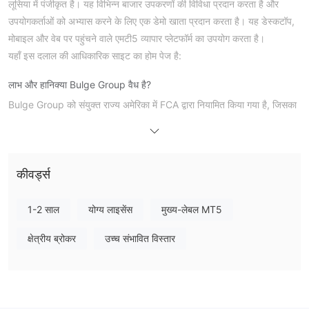
लूसिया में पंजीकृत है। यह विभिन्न बाजार उपकरणों की विविधा प्रदान करता है और
उपयोगकर्ताओं को अभ्यास करने के लिए एक डेमो खाता प्रदान करता है। यह डेस्कटॉप,
मोबाइल और वेब पर पहुंचने वाले एमटी5 व्यापार प्लेटफॉर्म का उपयोग करता है।
यहाँ इस दलाल की आधिकारिक साइट का होम पेज है:
लाभ और हानि
क्या Bulge Group वैध है?
Bulge Group को संयुक्त राज्य अमेरिका में FCA द्वारा नियामित किया गया है, जिसका
लाइसेंस नंबर 1650494
3 है।
मैं Bulge Group पर क्या व्यापार कर सकता हूँ?
Bulge Group विदेशी मुद्रा, कमोडिटीज, शेयर, सूचकांक, सीएफडी, और क्रिप्टो का
कीवर्ड्स
व्यापार करने की सुविधा प्रदान करता है। कमोडिटीज शामिल हैं मूल्यवर्धित धातु, कृषि,
ऊर्जा, और औद्योगिक धातु।
1-2 साल
योग्य लाइसेंस
मुख्य-लेबल MT5
लीवरेज
क्षेत्रीय ब्रोकर
उच्च संभावित विस्तार
1:20 तक और विदेशी मुद्रा व्यापार के
Bulge Group कमोडिटी व्यापार के लिए
लिए 1:100 तक लीवरेज प्रदान करता है। उच्च लीवरेज मुनाफे की संभावना
को बढ़ा सकता है लेकिन यह भी जोखिम बढ़ा सकता है, इसलिए उचित जोखिम
प्रबंधन महत्वपूर्ण है।