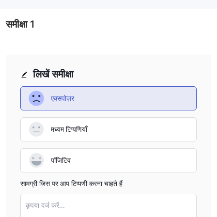
व्यापार प्लेटफॉर्म
समीक्षा
1
Bulge Group
MT5 व्यापार प्लेटफॉर्म,
डेस्कटॉप, मोबाइल, और वेब
उपलब्ध है। MT5 पर, आप विशेषित मेटाएडिटर उपकरण के माध्यम से
व्यापार रोबोट और तकनीकी संकेतक विकसित कर सकते हैं, मौलिक
विश्लेषण उपकरणों के साथ बाजार के अवसर पकड़ सकते हैं, और हेजिंग मोड
लिखें समीक्षा
सिस्टम का उपयोग करके व्यापार का अनुभव कर सकते हैं।
एक्सपोज़र
मध्यम टिप्पणियाँ
पॉजिटिव
सामग्री जिस पर आप टिप्पणी करना चाहते हैं
कृपया दर्ज करें...